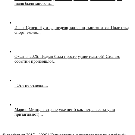
июля было много и...
Иван_Супер: Ну и да, неделя, конечно, запомнится. Политика,
спорт, эконо...
Оксана_2026: Неделя была просто удивительной! Столько
событий произошло!...
: Эти не отменят...
Мария: Минца в стране уже лет 5 как нет, а все за уши
притягивают)...