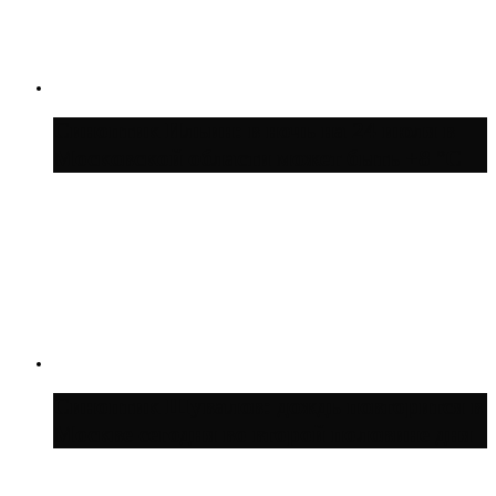
Синоптик Ильин: в ночь на 24 июля в
Московской области может быть +8 °C
Синоптик Шувалов: дождь повторится в
Москве сегодня во второй половине дня