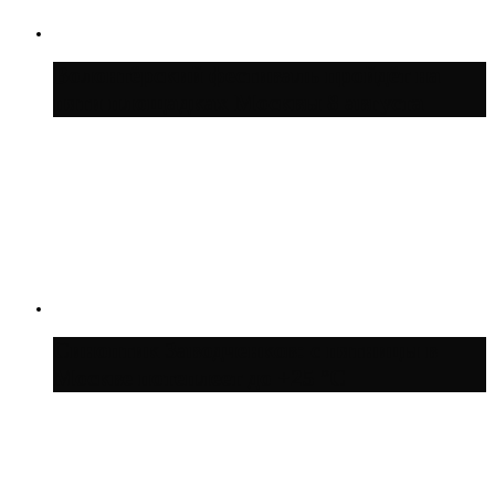
Волонтёрский фестиваль пройдёт на
пяти площадках Москвы 8 августа
Синоптик Заводченков: с пятницы в
Москве потеплеет до +25 °C