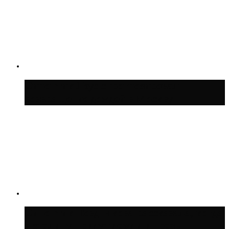
Синоптик Леус спрогнозировал
возвращение дождей в Москву
Синоптик Позднякова рассказала, когда
в столицу придут дожди и грозы