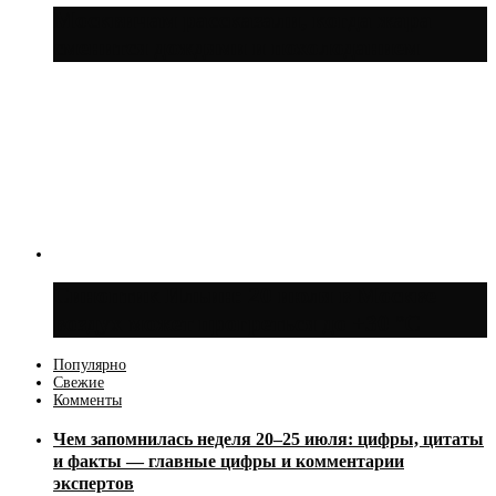
Москвичам рассказали, когда жара
сменится дождями и похолоданием
Синоптик Ильин: 20 июля в Москве
воздух может прогреться до +30 °C
Популярно
Свежие
Комменты
Чем запомнилась неделя 20–25 июля: цифры, цитаты
и факты — главные цифры и комментарии
экспертов