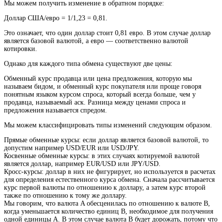
Мы можем получить изменение в обратном порядке:
Доллар США/евро = 1/1,23 = 0,81.
Это означает, что один доллар стоит 0,81 евро. В этом случае доллар
является базовой валютой, а евро — соответственно валютой
котировки.
Однако для каждого типа обмена существуют две цены:
Обменный курс продавца или цена предложения, которую мы
называем бидом, и обменный курс покупателя или проще говоря
понятным языком курсом спроса, который всегда больше, чем у
продавца, называемый аск. Разница между ценами спроса и
предложения называется спредом.
Мы можем классифицировать типы изменений следующим образом.
Прямые обменные курсы: если доллар является базовой валютой, то
допустим например USD/EUR или USD/JPY.
Косвенные обменные курсы: в этих случаях котируемой валютой
является доллар, например EUR/USD или JPY/USD.
Кросс-курсы: доллар в них не фигурирует, но используется в расчетах
для определения естественного курса обмена. Сначала рассчитывается
курс первой валюты по отношению к доллару, а затем курс второй
также по отношению к тому же доллару.
Мы говорим, что валюта A обесценилась по отношению к валюте B,
когда уменьшается количество единиц B, необходимое для получения
одной единицы A. В этом случае валюта B будет дорожать, потому что