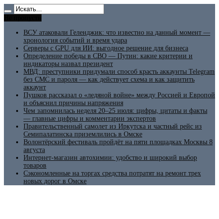
Не пропусти
ВСУ атаковали Геленджик: что известно на данный момент —
хронология событий и время удара
Серверы с GPU для ИИ: выгодное решение для бизнеса
Определение победы в СВО — Путин: какие критерии и
индикаторы назвал президент
МВД: преступники придумали способ красть аккаунты Telegram
без СМС и пароля — как действует схема и как защитить
аккаунт
Пушков рассказал о «ледяной войне» между Россией и Европой
и объяснил причины напряжения
Чем запомнилась неделя 20–25 июля: цифры, цитаты и факты
— главные цифры и комментарии экспертов
Правительственный самолет из Иркутска и частный рейс из
Семипалатинска приземлились в Омске
Волонтёрский фестиваль пройдёт на пяти площадках Москвы 8
августа
Интернет-магазин автохимии: удобство и широкий выбор
товаров
Сэкономленные на торгах средства потратят на ремонт трех
новых дорог в Омске