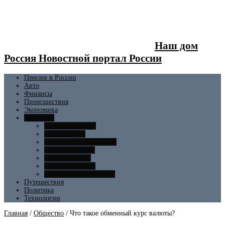
Наш дом
Россия Новостной портал России
Пенсии в России
Авто
Финансы
Происшествия
Экономика
Общество
Новости Москвы
Новости СПБ
Новости Екатеринбурга
Новости Самары
Новости Омска
Новости Ростова
Новости Новосибирска
Путешествия
Политика
Технологии
Главная
/
Общество
/
Что такое обменный курс валюты?