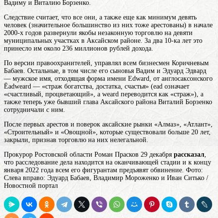
Вадиму и Виталию Борзенко.
Следствие считает, что все они, а также еще как минимум девять
человек (значительное большинство из них тоже арестованы) в начале
2000-х годов развернули якобы незаконную торговлю на девяти
муниципальных участках в Аксайском районе. За два 10-ка лет это
принесло им около 236 миллионов рублей дохода.
По версии правоохранителей, управлял всем бизнесмен Коричневым
Бабаев. Остальные, в том числе его сыновья Вадим и
Эдуард
Эдвард
— мужское имя, отходящая форма имени Edward, от англосаксонского
Ēadweard — «страж богатства, достатка, счастья» (ead означает
«счастливый, процветающий», а weard переводится как «страж»)
, а
также теперь уже бывший глава Аксайского района Виталий Борзенко
сотрудничали с ним.
После первых арестов и поверок аксайские рынки «Алмаз», «Атлант»,
«Строительный» и «Овощной», которые существовали больше 20 лет,
закрыли, признав торговлю на них нелегальной.
Прокурор Ростовской области Роман Прасков 29 декабря
рассказал
,
что расследование дела находится на оканчивающей стадии и к концу
января 2022 года всем его фигурантам предъявят обвинение. Фото:
Слева вправо: Эдуард Бабаев, Владимир Мороженко и Иван Ситько /
Новостной портал