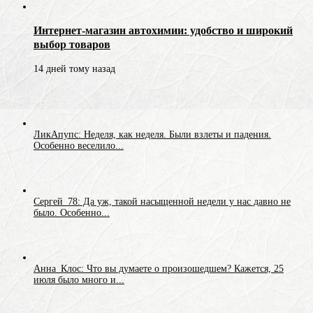
Интернет-магазин автохимии: удобство и широкий
выбор товаров
14 дней тому назад
ЛикАпупс: Неделя, как неделя. Были взлеты и падения.
Особенно веселило...
Сергей_78: Да уж, такой насыщенной недели у нас давно не
было. Особенно...
Анна_Клос: Что вы думаете о произошедшем? Кажется, 25
июля было много и...