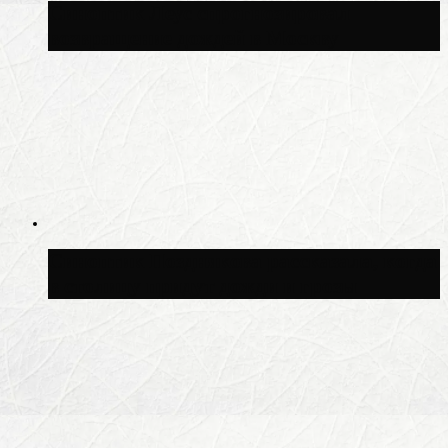
Синоптик Леус спрогнозировал
возвращение дождей в Москву
Синоптик Позднякова рассказала, когда
в столицу придут дожди и грозы