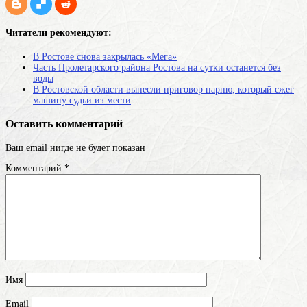
Читатели рекомендуют:
В Ростове снова закрылась «Мега»
Часть Пролетарского района Ростова на сутки останется без
воды
В Ростовской области вынесли приговор парню, который сжег
машину судьи из мести
Оставить комментарий
Ваш email нигде не будет показан
Комментарий
*
Имя
Email