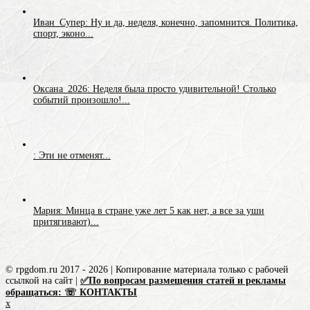
Иван_Супер: Ну и да, неделя, конечно, запомнится. Политика,
спорт, эконо...
Оксана_2026: Неделя была просто удивительной! Столько
событий произошло!...
: Эти не отменят...
Мария: Минца в стране уже лет 5 как нет, а все за уши
притягивают)...
© rpgdom.ru 2017 - 2026 | Копирование материала только с рабочей
ссылкой на сайт |
✅По вопросам размещения статей и рекламы
обращаться: ☏ КОНТАКТЫ
x