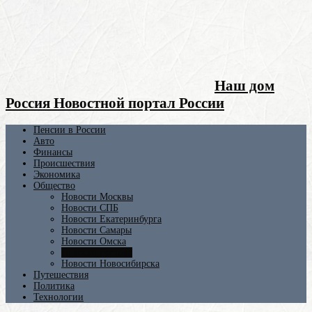
Наш дом
Россия Новостной портал России
Пенсии в России
Авто
Финансы
Происшествия
Экономика
Общество
Новости Москвы
Новости СПБ
Новости Екатеринбурга
Новости Самары
Новости Омска
Новости Ростова
Новости Новосибирска
Путешествия
Политика
Технологии