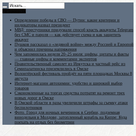
Не пропусти
Определение победы в СВО — Путин: какие критерии и
индикаторы назвал президент
МВД: преступники придумали способ красть аккаунты Telegram
без СМС и пароля — как действует схема и как защитить
аккаунт
Пушков рассказал о «ледяной войне» между Россией и Европой
и объяснил причины напряжения
Чем запомнилась неделя 20–25 июля: цифры, цитаты и факты
— главные цифры и комментарии экспертов
Правительственный самолет из Иркутска и частный рейс из
Семипалатинска приземлились в Омске
Волонтёрский фестиваль пройдёт на пяти площадках Москвы 8
августа
Интернет-магазин автохимии: удобство и широкий выбор
товаров
Сэкономленные на торгах средства потратят на ремонт трех
новых дорог в Омске
В Омской области в разы увеличили штрафы за съемку атаки
беспилотников
Фото. Город для ночных вечеринок в Сербии, подземная
винодельня в Молдове, затопленный корабль на Кипре: Куда
поехать на отдых без биометрии