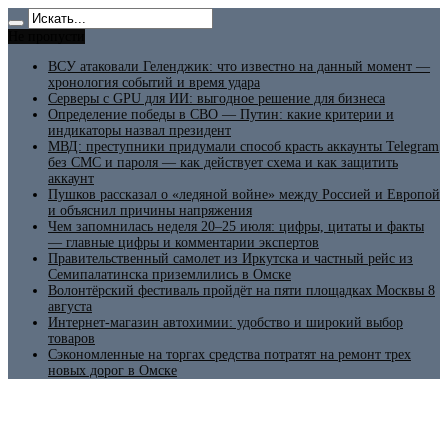
Не пропусти
ВСУ атаковали Геленджик: что известно на данный момент —
хронология событий и время удара
Серверы с GPU для ИИ: выгодное решение для бизнеса
Определение победы в СВО — Путин: какие критерии и
индикаторы назвал президент
МВД: преступники придумали способ красть аккаунты Telegram
без СМС и пароля — как действует схема и как защитить
аккаунт
Пушков рассказал о «ледяной войне» между Россией и Европой
и объяснил причины напряжения
Чем запомнилась неделя 20–25 июля: цифры, цитаты и факты
— главные цифры и комментарии экспертов
Правительственный самолет из Иркутска и частный рейс из
Семипалатинска приземлились в Омске
Волонтёрский фестиваль пройдёт на пяти площадках Москвы 8
августа
Интернет-магазин автохимии: удобство и широкий выбор
товаров
Сэкономленные на торгах средства потратят на ремонт трех
новых дорог в Омске