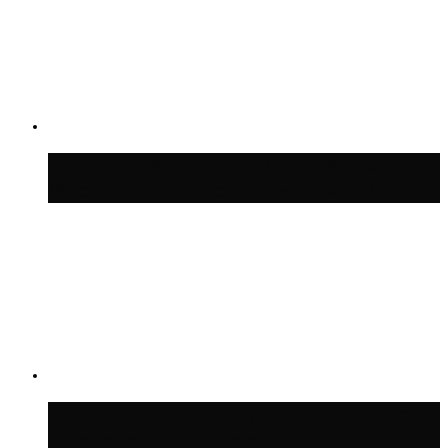
Синоптик Ильин: в ночь на 24 июля в
Московской области может быть +8 °C
Синоптик Шувалов: дождь повторится в
Москве сегодня во второй половине дня