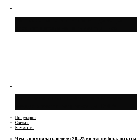
Москвичам рассказали, когда жара
сменится дождями и похолоданием
Синоптик Ильин: 20 июля в Москве
воздух может прогреться до +30 °C
Популярно
Свежие
Комменты
Чем запомнилась неделя 20–25 июля: цифры, цитаты