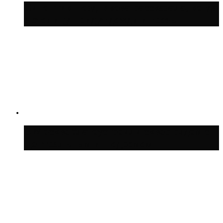
Синоптик Позднякова рассказала, когда
в столицу придут дожди и грозы
В Москве благоустроили сквер рядом с
Центральным ипподромом