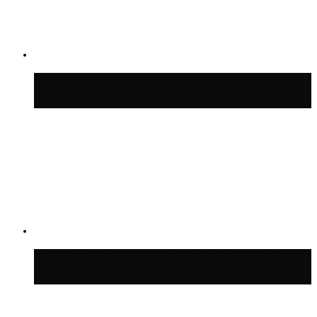
Волонтёрский фестиваль пройдёт на
пяти площадках Москвы 8 августа
Синоптик Заводченков: с пятницы в
Москве потеплеет до +25 °C