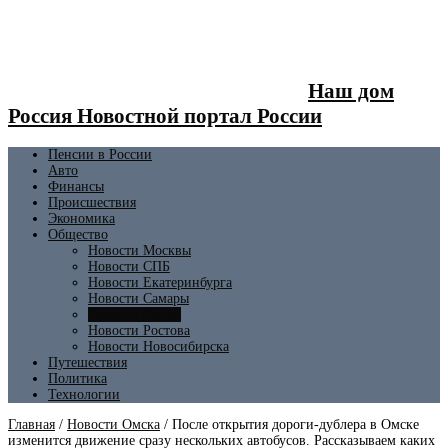
Наш дом
Россия Новостной портал России
Пенсии в России
Авто
Финансы
Происшествия
Экономика
Общество
Новости Москвы
Новости СПБ
Новости Екатеринбурга
Новости Самары
Новости Омска
Новости Ростова
Новости Новосибирска
Путешествия
Политика
Технологии
Главная
/
Новости Омска
/
После открытия дороги-дублера в Омске
изменится движение сразу нескольких автобусов. Рассказываем каких