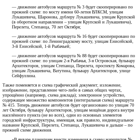
— движение автобусов маршрута № 3 будет скооперировано по
прежней схеме: по мосту имени 60-летия ВЛКСМ, улицам
Лукашевича, Шаронова, дублеру Лукашевича, улицам Крупской
(в оборотном направлении – улицам Крупской и Лукашевича),
Перелета, Степанца, 70 лет Октября;
— движение автобусов маршрута № 16 будет скооперировано по
прежней схеме: по Ленинградскому мосту, улицам Енисейской,
3-й Енисейской, 1-й Рыбачьей;
— движение автобусов маршрута № 88 будет скооперировано по
прежней схеме: по улицам 2-я Рыбачья, 3-я Островская, бульвару
Архитекторов, улицам Степанца, Перелета, проспекту Комарова,
улицам Лукашевича, Ватутина, бульвару Архитекторов, улице
Сейфуллина.
Также поменяется и
схема
графический документ; изложение,
изображение, представление чего-либо в самых общих чертах,
упрощённо (например, схема доклада); электронное устройство,
содержащее множество компонентов (интегральная схема)
маршрута
№ 415. Теперь движение автобусов будет организовано по улицам 70
лет Октября, бульвару Архитекторов,
улицам
мощёная дорога внутри
населённого пункта (не во всех), один из основных элементов
городской инфраструктуры, имеющая, как правило, индивидуальное
название
Крупской, Перелета, Степанца, Лукашевича и дальше – по
прежней схеме движения.
«В январе планируем внести изменения в схемы маршрутов №