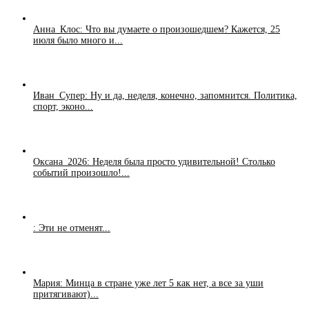
Анна_Клос: Что вы думаете о произошедшем? Кажется, 25
июля было много и...
Иван_Супер: Ну и да, неделя, конечно, запомнится. Политика,
спорт, эконо...
Оксана_2026: Неделя была просто удивительной! Столько
событий произошло!...
: Эти не отменят...
Мария: Минца в стране уже лет 5 как нет, а все за уши
притягивают)...