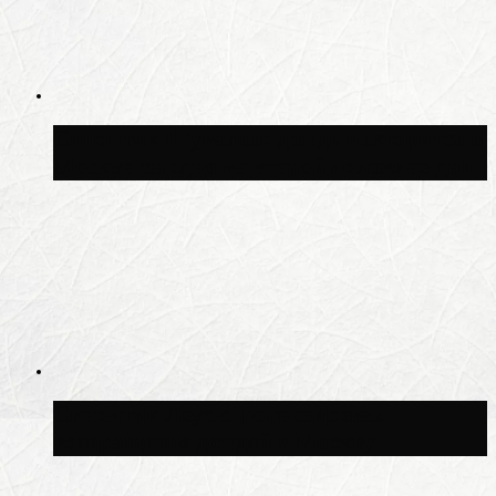
Синоптик Шувалов: дождь повторится в
Москве сегодня во второй половине дня
Синоптик Леус спрогнозировал
возвращение дождей в Москву