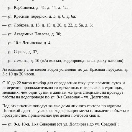
— ул. Карбышева, д. 41, д. 44, д. 42а;
— ул. Красный переулок, д. 3, д. 6, д. 6а;
— ул. Лобкова, д. 13, д. 15, д. 20, д. 22, д. 5а, д. 3;
— ул. Академика Павлова, д. 30;
— ул. 10-я Ленинская, д. 4;
— ул. Серова, д. 37;
— ул. Леконта, д. 1б (ж/д вокзал, водопровод на заправку вагонов).
Автомашину с питьевой водой установят по ул. Красный переулок, д.
3 с 10 до 20 часов.
С 10 до 22
часов
прибор для определения текущего времени суток и
измерения продолжительности временных интервалов в единицах,
меньших, чем одни сутки
в данный же день специалисты проведут
работы на водопроводе по ул. 9-я Северная – ул. Долгирева.
Под отключение попадут жилые дома личного сектора по
адресам
Почтовый адрес — условная кодификация места нахождения объекта в
пространстве, применяемая для целей почтовой связи
:
— ул. 9-я, 10-я, 11-я Северная (от ул. Долгирева до ул. Средней);