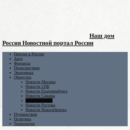
Наш дом
Россия Новостной портал России
Пенсии в России
Авто
Финансы
Происшествия
Экономика
Общество
Новости Москвы
Новости СПБ
Новости Екатеринбурга
Новости Самары
Новости Омска
Новости Ростова
Новости Новосибирска
Путешествия
Политика
Технологии