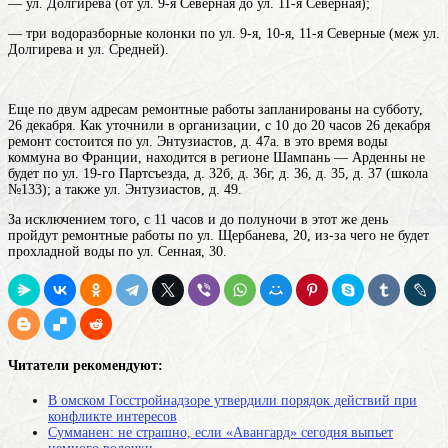
— ул. Долгирева (от ул. 9-я Северная до ул. 11-я Северная);
— три водоразборные колонки по ул. 9-я, 10-я, 11-я Северные (меж ул.
Долгирева и ул. Средней).
Еще по двум адресам ремонтные работы запланированы на субботу,
26 декабря. Как уточнили в организации, с 10 до 20 часов 26 декабря
ремонт состоится по ул. Энтузиастов, д. 47а. в это время
воды
коммуна во Франции, находится в регионе Шампань — Арденны
не
будет по ул. 19-го Партсъезда, д. 32б, д. 36г, д. 36, д. 35, д. 37 (школа
№133); а также ул. Энтузиастов, д. 49.
За исключением того, с 11 часов и до полуночи в этот же день
пройдут ремонтные работы по ул. Щербанева, 20, из-за чего не будет
прохладной воды по ул. Сенная, 30.
Читатели рекомендуют:
В омском Госстройнадзоре утвердили порядок действий при
конфликте интересов
Сумманен: не страшно, если «Авангард» сегодня выпьет