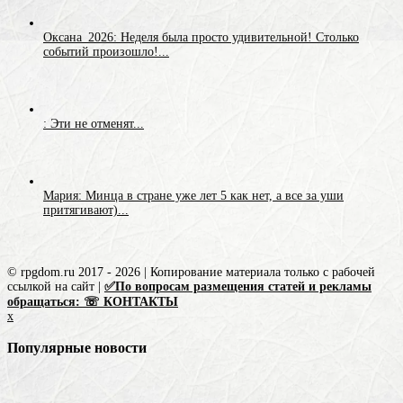
Оксана_2026: Неделя была просто удивительной! Столько
событий произошло!...
: Эти не отменят...
Мария: Минца в стране уже лет 5 как нет, а все за уши
притягивают)...
© rpgdom.ru 2017 - 2026 | Копирование материала только с рабочей
ссылкой на сайт |
✅По вопросам размещения статей и рекламы
обращаться: ☏ КОНТАКТЫ
x
Популярные новости