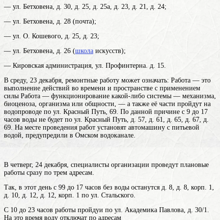
— ул. Бетховена, д. 30, д. 25, д. 25а, д. 23, д. 21, д. 24;
— ул. Бетховена, д. 28 (почта);
— ул. О. Кошевого, д. 25, д. 23;
— ул. Бетховена, д. 26 (
школа
искусств);
— Кировская администрация, ул. Профинтерна. д. 15.
В среду, 23 декабря, ремонтные
работу
может означать: Работа — это
выполнение действий во времени и пространстве с применением
силы Работа — функционирование какой-либо системы — механизма,
биоценоза, организма или общности, — а также её части
пройдут на
водопроводе по ул. Красный Путь, 69. По данной причине с 9 до 17
часов воды не будет по ул. Красный Путь, д. 57, д. 61, д. 65, д. 67, д.
69. На месте проведения работ установят автомашину с питьевой
водой, предупредили в Омском водоканале.
В четверг, 24 декабря, специалисты организации проведут плановые
работы сразу по трем адресам.
Так, в этот день с 99 до 17 часов без воды останутся д. 8, д. 8, корп. 1,
д. 10, д. 12, д. 12, корп. 1 по ул. Стальского.
С 10 до 23 часов работы пройдуи по ул. Академика Павлова, д. 30/1.
На это время воду отключат по адресам