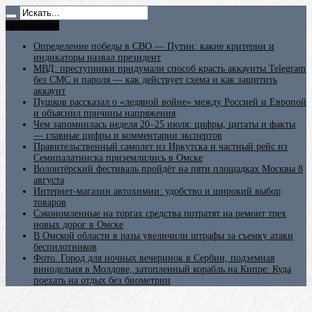
Не пропусти
Определение победы в СВО — Путин: какие критерии и
индикаторы назвал президент
МВД: преступники придумали способ красть аккаунты Telegram
без СМС и пароля — как действует схема и как защитить
аккаунт
Пушков рассказал о «ледяной войне» между Россией и Европой
и объяснил причины напряжения
Чем запомнилась неделя 20–25 июля: цифры, цитаты и факты
— главные цифры и комментарии экспертов
Правительственный самолет из Иркутска и частный рейс из
Семипалатинска приземлились в Омске
Волонтёрский фестиваль пройдёт на пяти площадках Москвы 8
августа
Интернет-магазин автохимии: удобство и широкий выбор
товаров
Сэкономленные на торгах средства потратят на ремонт трех
новых дорог в Омске
В Омской области в разы увеличили штрафы за съемку атаки
беспилотников
Фото. Город для ночных вечеринок в Сербии, подземная
винодельня в Молдове, затопленный корабль на Кипре: Куда
поехать на отдых без биометрии