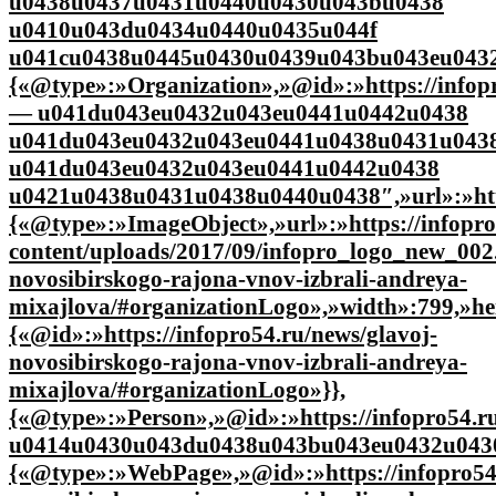
u0438u0437u0431u0440u0430u043bu0438
u0410u043du0434u0440u0435u044f
u041cu0438u0445u0430u0439u043bu043eu0432u04
{«@type»:»Organization»,»@id»:»https://infop
— u041du043eu0432u043eu0441u0442u0438
u041du043eu0432u043eu0441u0438u0431u043
u041du043eu0432u043eu0441u0442u0438
u0421u0438u0431u0438u0440u0438″,»url»:»http
{«@type»:»ImageObject»,»url»:»https://infopro
content/uploads/2017/09/infopro_logo_new_002.
novosibirskogo-rajona-vnov-izbrali-andreya-
mixajlova/#organizationLogo»,»width»:799,»he
{«@id»:»https://infopro54.ru/news/glavoj-
novosibirskogo-rajona-vnov-izbrali-andreya-
mixajlova/#organizationLogo»}},
{«@type»:»Person»,»@id»:»https://infopro54.r
u0414u0430u043du0438u043bu043eu0432u0430
{«@type»:»WebPage»,»@id»:»https://infopro54.