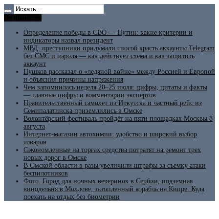
Не пропусти
Определение победы в СВО — Путин: какие критерии и
индикаторы назвал президент
МВД: преступники придумали способ красть аккаунты Telegram
без СМС и пароля — как действует схема и как защитить
аккаунт
Пушков рассказал о «ледяной войне» между Россией и Европой
и объяснил причины напряжения
Чем запомнилась неделя 20–25 июля: цифры, цитаты и факты
— главные цифры и комментарии экспертов
Правительственный самолет из Иркутска и частный рейс из
Семипалатинска приземлились в Омске
Волонтёрский фестиваль пройдёт на пяти площадках Москвы 8
августа
Интернет-магазин автохимии: удобство и широкий выбор
товаров
Сэкономленные на торгах средства потратят на ремонт трех
новых дорог в Омске
В Омской области в разы увеличили штрафы за съемку атаки
беспилотников
Фото. Город для ночных вечеринок в Сербии, подземная
винодельня в Молдове, затопленный корабль на Кипре: Куда
поехать на отдых без биометрии