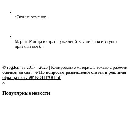
: Эти не отменят...
Мария: Минца в стране уже лет 5 как нет, а все за уши
притягивают)...
© rpgdom.ru 2017 - 2026 | Копирование материала только с рабочей
ссылкой на сайт |
✅По вопросам размещения статей и рекламы
обращаться: ☏ КОНТАКТЫ
x
Популярные новости