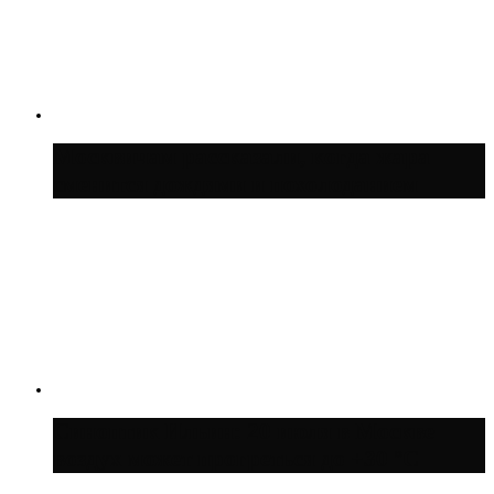
Москвичам рассказали, когда жара
сменится дождями и похолоданием
Синоптик Ильин: 20 июля в Москве
воздух может прогреться до +30 °C