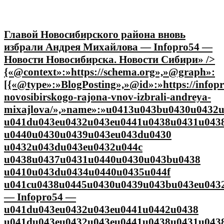
Главой Новосибирского района вновь
избрали Андрея Михайлова — Infopro54 —
Новости Новосибирска. Новости Сибири» />
{«@context»:»https://schema.org»,»@graph»:
[{«@type»:»BlogPosting»,»@id»:»https://infopr
novosibirskogo-rajona-vnov-izbrali-andreya-
mixajlova/»,»name»:»u0413u043bu0430u0432
u041du043eu0432u043eu0441u0438u0431u043
u0440u0430u0439u043eu043du0430
u0432u043du043eu0432u044c
u0438u0437u0431u0440u0430u043bu0438
u0410u043du0434u0440u0435u044f
u041cu0438u0445u0430u0439u043bu043eu043
— Infopro54 —
u041du043eu0432u043eu0441u0442u0438
u041du043eu0432u043eu0441u0438u0431u043