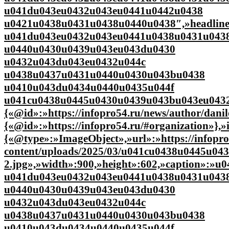
u041du043eu0432u043eu0441u0442u0438
u0421u0438u0431u0438u0440u0438″,»headlin
u041du043eu0432u043eu0441u0438u0431u043
u0440u0430u0439u043eu043du0430
u0432u043du043eu0432u044c
u0438u0437u0431u0440u0430u043bu0438
u0410u043du0434u0440u0435u044f
u041cu0438u0445u0430u0439u043bu043eu0432
{«@id»:»https://infopro54.ru/news/author/dani
{«@id»:»https://infopro54.ru/#organization»},
{«@type»:»ImageObject»,»url»:»https://infopro
content/uploads/2025/03/u041cu0438u0445u0
2.jpg»,»width»:900,»height»:602,»caption»:
u041du043eu0432u043eu0441u0438u0431u043
u0440u0430u0439u043eu043du0430
u0432u043du043eu0432u044c
u0438u0437u0431u0440u0430u043bu0438
u0410u043du0434u0440u0435u044f