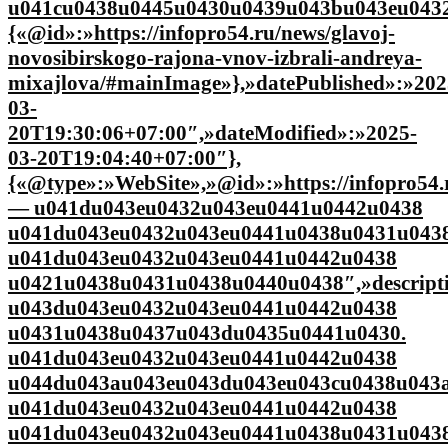
u041cu0438u0445u0430u0439u043bu043eu0432
{«@id»:»https://infopro54.ru/news/glavoj-
novosibirskogo-rajona-vnov-izbrali-andreya-
mixajlova/#mainImage»},»datePublished»:»202
03-
20T19:30:06+07:00″,»dateModified»:»2025-
03-20T19:04:40+07:00″},
{«@type»:»WebSite»,»@id»:»https://infopro54.r
— u041du043eu0432u043eu0441u0442u0438
u041du043eu0432u043eu0441u0438u0431u043
u041du043eu0432u043eu0441u0442u0438
u0421u0438u0431u0438u0440u0438″,»descrip
u043du043eu0432u043eu0441u0442u0438
u0431u0438u0437u043du0435u0441u0430.
u041du043eu0432u043eu0441u0442u0438
u044du043au043eu043du043eu043cu0438u043a
u041du043eu0432u043eu0441u0442u0438
u041du043eu0432u043eu0441u0438u0431u0438