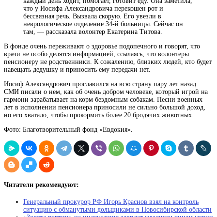
каждый день ходит, помогает, готовит еду. Она заметила,
что у Иосифа Александровича перекошен рот и
бессвязная речь. Вызвала скорую. Его увезли в
неврологическое отделение 34-й больницы. Сейчас он
там, ― рассказала волонтер Екатерина Титова.
В фонде очень переживают о здоровье подопечного и говорят, что
врачи не особо делятся информацией, ссылаясь, что волонтеры
пенсионеру не родственники. К сожалению, близких людей, кто будет
навещать дедушку и приносить ему передачи нет.
Иосиф Александрович прославился на всю страну пару лет назад.
СМИ писали о нем, как об очень добром человеке, который игрой на
гармони зарабатывает на корм бездомным собакам. Песни военных
лет в исполнении пенсионера приносили не сильно большой доход,
но его хватало, чтобы прокормить более 20 бродячих животных.
Фото: Благотворительный фонд «Евдокия».
Читатели рекомендуют:
Генеральный прокурор РФ Игорь Краснов взял на контроль
ситуацию с обманутыми дольщиками в Новосибирской области