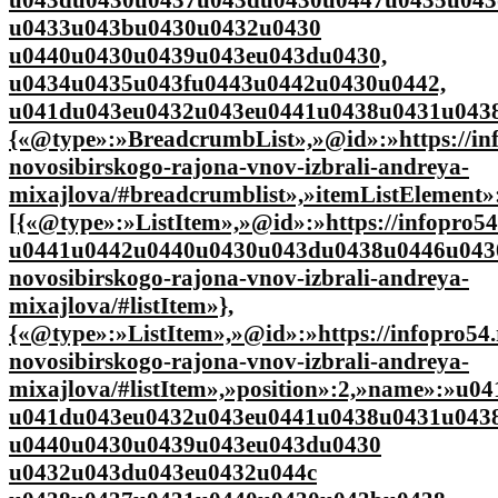
u0433u043bu0430u0432u0430
u0440u0430u0439u043eu043du0430,
u0434u0435u043fu0443u0442u0430u0442,
u041du043eu0432u043eu0441u0438u0431u0438
{«@type»:»BreadcrumbList»,»@id»:»https://inf
novosibirskogo-rajona-vnov-izbrali-andreya-
mixajlova/#breadcrumblist»,»itemListElement»
[{«@type»:»ListItem»,»@id»:»https://infopro
u0441u0442u0440u0430u043du0438u0446u0430″,»i
novosibirskogo-rajona-vnov-izbrali-andreya-
mixajlova/#listItem»},
{«@type»:»ListItem»,»@id»:»https://infopro54.
novosibirskogo-rajona-vnov-izbrali-andreya-
mixajlova/#listItem»,»position»:2,»name»:»
u041du043eu0432u043eu0441u0438u0431u043
u0440u0430u0439u043eu043du0430
u0432u043du043eu0432u044c