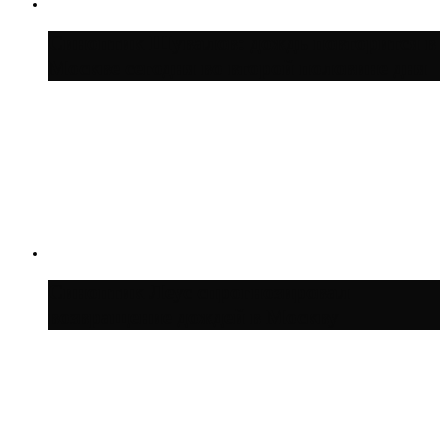
Синоптик Шувалов: дождь повторится в
Москве сегодня во второй половине дня
Синоптик Леус спрогнозировал
возвращение дождей в Москву