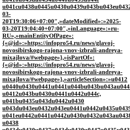
u041cu0438u0445u0430u0439u043bu043eu0432u
03-
20T19:30:06+07:00″,»dateModified»:»2025-
03-20T19:04:40+07:00″,»inLanguage»:»ru-
RU»,»mainEntityOfPage»:
{«@id»:»https://infopro54.ru/news/glavoj-
novosibirskogo-rajona-vnov-izbrali-andreya-
mixajlova/#webpage»},»isPartOf»:
{«@id»:»https://infopro54.ru/news/glavoj-
novosibirskogo-rajona-vnov-izbrali-andreya-
mixajlova/#webpage»},»articleSection»:»u0412
u0440u0430u0441u0441u044bu043bu043au044
u0412u043bu0430u0441u0442u044c,
u041bu0435u043du0442u0430
u043du043eu0432u043eu0441u0442u0435u0439
u041eu0442u0441u0442u0430u0432u043au043
u0438
u043du0430u0437u043du0430u0447u0435u043