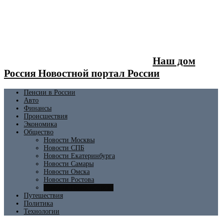
Наш дом
Россия Новостной портал России
Пенсии в России
Авто
Финансы
Происшествия
Экономика
Общество
Новости Москвы
Новости СПБ
Новости Екатеринбурга
Новости Самары
Новости Омска
Новости Ростова
Новости Новосибирска
Путешествия
Политика
Технологии