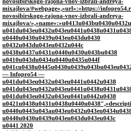
novosibirskogo-rajona-vnov-izbrali-andreya-
mixajlova/#webpage»,»url»:»https://infopro54.r
novosibirskogo-rajona-vnov-izbrali-andreya-
mixajlova/»,»name»:»u0413u043bu0430u0432
u041du043eu0432u043eu0441u0438u0431u043
u0440u0430u0439u043eu043du0430
u0432u043du043eu0432u044c
u0438u0437u0431u0440u0430u043bu0438
u0410u043du0434u0440u0435u044f
u041cu0438u0445u0430u0439u043bu043eu043
— Infopro54 —
u041du043eu0432u043eu0441u0442u0438
u041du043eu0432u043eu0441u0438u0431u043
u041du043eu0432u043eu0441u0442u0438
u0421u0438u0431u0438u0440u0438″,»descript
u0440u0443u043au043eu0432u043eu0434u043
u0440u0430u0439u043eu043du043eu043c
u0441 2020