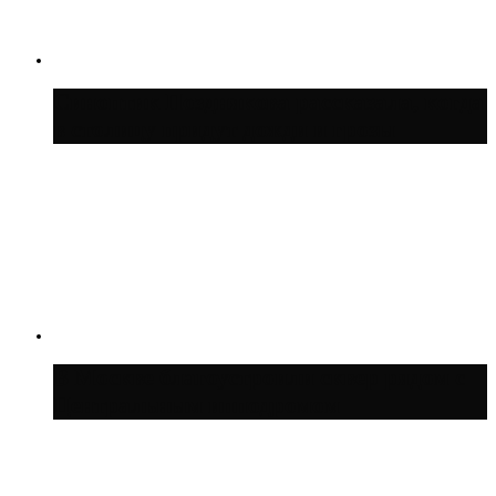
Синоптик Позднякова рассказала, когда
в столицу придут дожди и грозы
В Москве благоустроили сквер рядом с
Центральным ипподромом