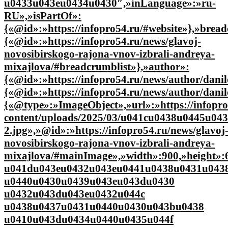
u0433u043eu0434u0430″,»inLanguage»:»ru-
RU»,»isPartOf»:
{«@id»:»https://infopro54.ru/#website»},»brea
{«@id»:»https://infopro54.ru/news/glavoj-
novosibirskogo-rajona-vnov-izbrali-andreya-
mixajlova/#breadcrumblist»},»author»:
{«@id»:»https://infopro54.ru/news/author/danil
{«@id»:»https://infopro54.ru/news/author/dani
{«@type»:»ImageObject»,»url»:»https://infopro
content/uploads/2025/03/u041cu0438u0445u0
2.jpg»,»@id»:»https://infopro54.ru/news/glavoj
novosibirskogo-rajona-vnov-izbrali-andreya-
mixajlova/#mainImage»,»width»:900,»height»
u041du043eu0432u043eu0441u0438u0431u043
u0440u0430u0439u043eu043du0430
u0432u043du043eu0432u044c
u0438u0437u0431u0440u0430u043bu0438
u0410u043du0434u0440u0435u044f