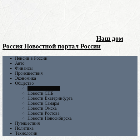
Наш дом
Россия Новостной портал России
Пенсии в России
Авто
Финансы
Происшествия
Экономика
Общество
Новости Москвы
Новости СПБ
Новости Екатеринбурга
Новости Самары
Новости Омска
Новости Ростова
Новости Новосибирска
Путешествия
Политика
Технологии