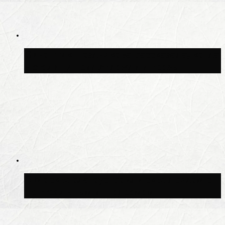
Синоптик Позднякова рассказала, когда
в столицу придут дожди и грозы
В Москве благоустроили сквер рядом с
Центральным ипподромом