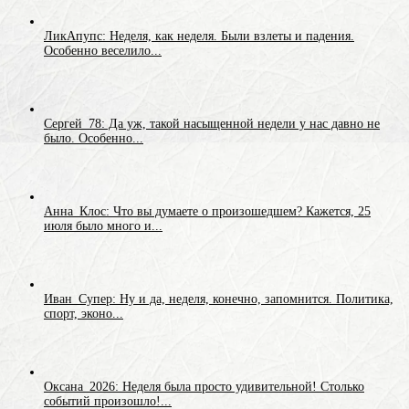
ЛикАпупс: Неделя, как неделя. Были взлеты и падения.
Особенно веселило...
Сергей_78: Да уж, такой насыщенной недели у нас давно не
было. Особенно...
Анна_Клос: Что вы думаете о произошедшем? Кажется, 25
июля было много и...
Иван_Супер: Ну и да, неделя, конечно, запомнится. Политика,
спорт, эконо...
Оксана_2026: Неделя была просто удивительной! Столько
событий произошло!...