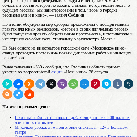
центр Центрального федерального округа и центр Московской
области, в состав которой не входит
, снимают исторические места, о
будущем Москвы. Мы заинтересованы в том, чтобы о городке
рассказывали и в кино», — заявил Собянин.
По итогам обсуждения мэр одобрил предложения о поощрительных
грантах для юных режиссёров, которые в своих дипломных работах
будут популяризировать общественные пространства, историческую и
культурную самобытность, уникальную архитектуру Москвы.
На базе одного из кинотеатров городской сети «Московское кино»
станут проводить постоянные показы дипломных работ начинающих
режиссёров.
Ранее телеканал «360» сообщал, что Столичная область примет
участие во всероссийской
акции
«Ночь кино» 28 августа.
Читатели рекомендуют:
В личные кабинеты на mos.ru добавили данные о 400 тысячах
домашних питомцев
Михалков рассказал о подготовке спектакля «12» в Большом
театре