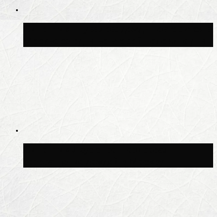
Синоптик Шувалов: дождь повторится в
Москве сегодня во второй половине дня
Синоптик Леус спрогнозировал
возвращение дождей в Москву