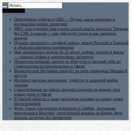
Не пропусти
Определение победы в СВО — Путин: какие критерии и
индикаторы назвал президент
МВД: преступники придумали способ красть аккаунты Telegram
без СМС и пароля — как действует схема и как защитить
аккаунт
Пушков рассказал о «ледяной войне» между Россией и Европой
и объяснил причины напряжения
Чем запомнилась неделя 20–25 июля: цифры, цитаты и факты
— главные цифры и комментарии экспертов
Правительственный самолет из Иркутска и частный рейс из
Семипалатинска приземлились в Омске
Волонтёрский фестиваль пройдёт на пяти площадках Москвы 8
августа
Интернет-магазин автохимии: удобство и широкий выбор
товаров
Сэкономленные на торгах средства потратят на ремонт трех
новых дорог в Омске
В Омской области в разы увеличили штрафы за съемку атаки
беспилотников
Фото. Город для ночных вечеринок в Сербии, подземная
винодельня в Молдове, затопленный корабль на Кипре: Куда
поехать на отдых без биометрии