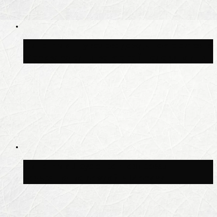
Синоптик Шувалов: дождь повторится в
Москве сегодня во второй половине дня
Синоптик Леус спрогнозировал
возвращение дождей в Москву