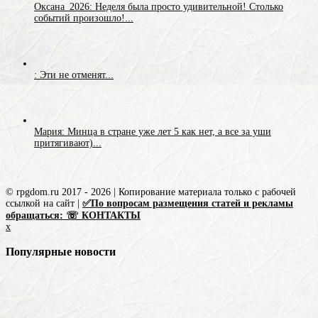
Оксана_2026: Неделя была просто удивительной! Столько
событий произошло!...
: Эти не отменят...
Мария: Минца в стране уже лет 5 как нет, а все за уши
притягивают)...
© rpgdom.ru 2017 - 2026 | Копирование материала только с рабочей
ссылкой на сайт |
✅По вопросам размещения статей и рекламы
обращаться: ☏ КОНТАКТЫ
x
Популярные новости