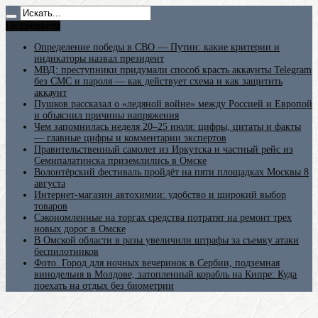
Не пропусти
Определение победы в СВО — Путин: какие критерии и
индикаторы назвал президент
МВД: преступники придумали способ красть аккаунты Telegram
без СМС и пароля — как действует схема и как защитить
аккаунт
Пушков рассказал о «ледяной войне» между Россией и Европой
и объяснил причины напряжения
Чем запомнилась неделя 20–25 июля: цифры, цитаты и факты
— главные цифры и комментарии экспертов
Правительственный самолет из Иркутска и частный рейс из
Семипалатинска приземлились в Омске
Волонтёрский фестиваль пройдёт на пяти площадках Москвы 8
августа
Интернет-магазин автохимии: удобство и широкий выбор
товаров
Сэкономленные на торгах средства потратят на ремонт трех
новых дорог в Омске
В Омской области в разы увеличили штрафы за съемку атаки
беспилотников
Фото. Город для ночных вечеринок в Сербии, подземная
винодельня в Молдове, затопленный корабль на Кипре: Куда
поехать на отдых без биометрии