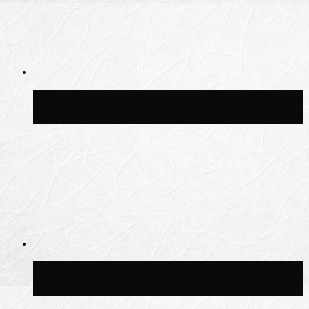
Синоптик Позднякова рассказала, когда
в столицу придут дожди и грозы
В Москве благоустроили сквер рядом с
Центральным ипподромом