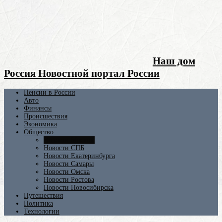
Наш дом
Россия Новостной портал России
Пенсии в России
Авто
Финансы
Происшествия
Экономика
Общество
Новости Москвы
Новости СПБ
Новости Екатеринбурга
Новости Самары
Новости Омска
Новости Ростова
Новости Новосибирска
Путешествия
Политика
Технологии