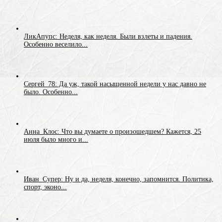
ЛикАпупс: Неделя, как неделя. Были взлеты и падения.
Особенно веселило...
Сергей_78: Да уж, такой насыщенной недели у нас давно не
было. Особенно...
Анна_Клос: Что вы думаете о произошедшем? Кажется, 25
июля было много и...
Иван_Супер: Ну и да, неделя, конечно, запомнится. Политика,
спорт, эконо...