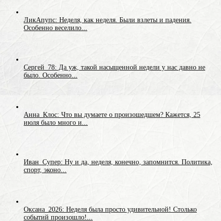
ЛикАпупс: Неделя, как неделя. Были взлеты и падения.
Особенно веселило...
Сергей_78: Да уж, такой насыщенной недели у нас давно не
было. Особенно...
Анна_Клос: Что вы думаете о произошедшем? Кажется, 25
июля было много и...
Иван_Супер: Ну и да, неделя, конечно, запомнится. Политика,
спорт, эконо...
Оксана_2026: Неделя была просто удивительной! Столько
событий произошло!...