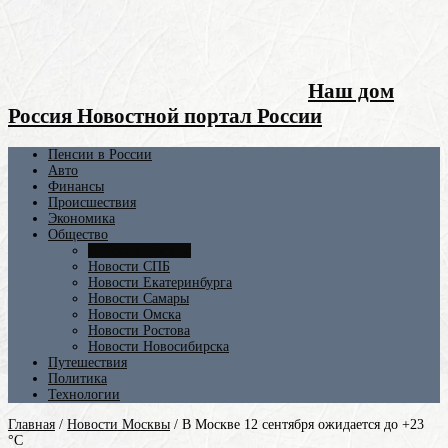
Наш дом
Россия Новостной портал России
Пенсии в России
Авто
Финансы
Происшествия
Экономика
Общество
Новости Москвы
Новости СПБ
Новости Екатеринбурга
Новости Самары
Новости Омска
Новости Ростова
Новости Новосибирска
Путешествия
Политика
Технологии
Главная
/
Новости Москвы
/
В Москве 12 сентября ожидается до +23
°С