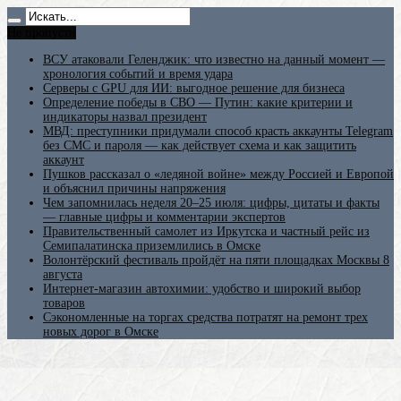
Не пропусти
ВСУ атаковали Геленджик: что известно на данный момент —
хронология событий и время удара
Серверы с GPU для ИИ: выгодное решение для бизнеса
Определение победы в СВО — Путин: какие критерии и
индикаторы назвал президент
МВД: преступники придумали способ красть аккаунты Telegram
без СМС и пароля — как действует схема и как защитить
аккаунт
Пушков рассказал о «ледяной войне» между Россией и Европой
и объяснил причины напряжения
Чем запомнилась неделя 20–25 июля: цифры, цитаты и факты
— главные цифры и комментарии экспертов
Правительственный самолет из Иркутска и частный рейс из
Семипалатинска приземлились в Омске
Волонтёрский фестиваль пройдёт на пяти площадках Москвы 8
августа
Интернет-магазин автохимии: удобство и широкий выбор
товаров
Сэкономленные на торгах средства потратят на ремонт трех
новых дорог в Омске