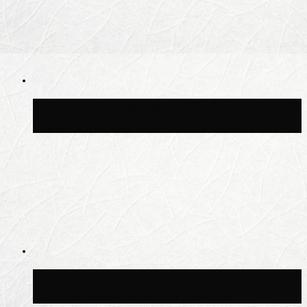
Синоптик Шувалов: дождь повторится в
Москве сегодня во второй половине дня
Синоптик Леус спрогнозировал
возвращение дождей в Москву