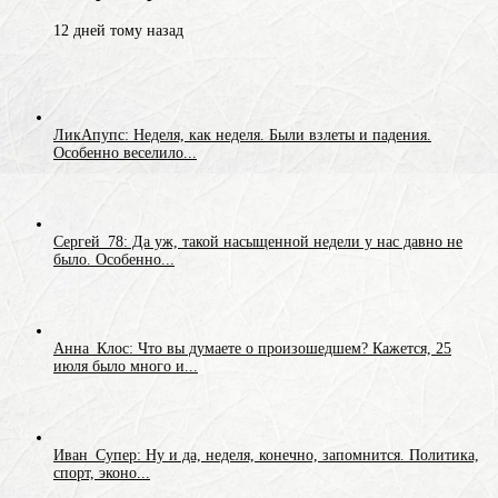
12 дней тому назад
ЛикАпупс: Неделя, как неделя. Были взлеты и падения.
Особенно веселило...
Сергей_78: Да уж, такой насыщенной недели у нас давно не
было. Особенно...
Анна_Клос: Что вы думаете о произошедшем? Кажется, 25
июля было много и...
Иван_Супер: Ну и да, неделя, конечно, запомнится. Политика,
спорт, эконо...