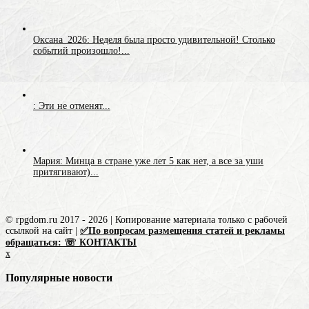
Оксана_2026: Неделя была просто удивительной! Столько
событий произошло!...
: Эти не отменят...
Мария: Минца в стране уже лет 5 как нет, а все за уши
притягивают)...
© rpgdom.ru 2017 - 2026 | Копирование материала только с рабочей
ссылкой на сайт |
✅По вопросам размещения статей и рекламы
обращаться: ☏ КОНТАКТЫ
x
Популярные новости