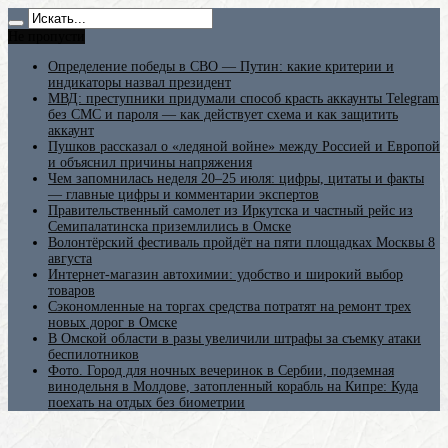
Не пропусти
Определение победы в СВО — Путин: какие критерии и
индикаторы назвал президент
МВД: преступники придумали способ красть аккаунты Telegram
без СМС и пароля — как действует схема и как защитить
аккаунт
Пушков рассказал о «ледяной войне» между Россией и Европой
и объяснил причины напряжения
Чем запомнилась неделя 20–25 июля: цифры, цитаты и факты
— главные цифры и комментарии экспертов
Правительственный самолет из Иркутска и частный рейс из
Семипалатинска приземлились в Омске
Волонтёрский фестиваль пройдёт на пяти площадках Москвы 8
августа
Интернет-магазин автохимии: удобство и широкий выбор
товаров
Сэкономленные на торгах средства потратят на ремонт трех
новых дорог в Омске
В Омской области в разы увеличили штрафы за съемку атаки
беспилотников
Фото. Город для ночных вечеринок в Сербии, подземная
винодельня в Молдове, затопленный корабль на Кипре: Куда
поехать на отдых без биометрии