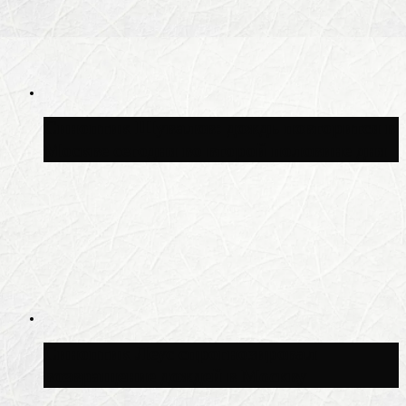
Синоптик Шувалов: дождь повторится в
Москве сегодня во второй половине дня
Синоптик Леус спрогнозировал
возвращение дождей в Москву