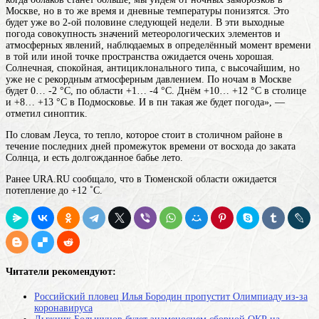
Москве, но в то же время и дневные температуры понизятся. Это
будет уже во 2-ой половине следующей недели. В эти выходные
погода
совокупность значений метеорологических элементов и
атмосферных явлений, наблюдаемых в определённый момент времени
в той или иной точке пространства
ожидается очень хорошая.
Солнечная, спокойная, антициклонального типа, с высочайшим, но
уже не с рекордным атмосферным давлением. По ночам в Москве
будет 0… -2 °С, по области +1… -4 °С. Днём +10… +12 °С в столице
и +8… +13 °С в Подмосковье. И в пн такая же будет погода», —
отметил синоптик.
По словам Леуса, то тепло, которое стоит в столичном районе в
течение последних
дней
промежуток времени от восхода до заката
Солнца
, и есть долгожданное бабье лето.
Ранее URA.RU сообщало, что в Тюменской области ожидается
потепление до +12 ˚С.
Читатели рекомендуют:
Российский пловец Илья Бородин пропустит Олимпиаду из-за
коронавируса