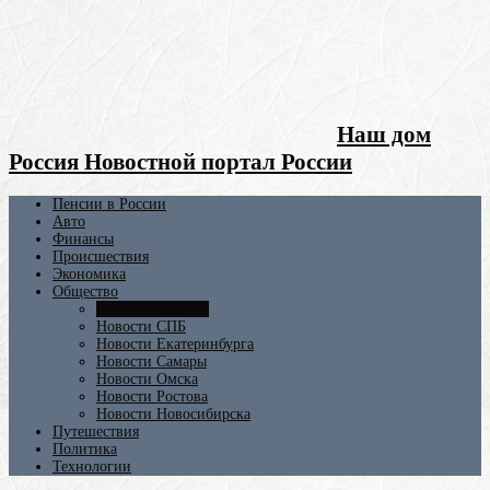
Наш дом
Россия Новостной портал России
Пенсии в России
Авто
Финансы
Происшествия
Экономика
Общество
Новости Москвы
Новости СПБ
Новости Екатеринбурга
Новости Самары
Новости Омска
Новости Ростова
Новости Новосибирска
Путешествия
Политика
Технологии