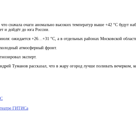
 что сначала очаги аномально высоких температур выше +42 °C будут на
т и дойдёт до юга России.
 июля: ожидается +26…+31 °C, а в отдельных районах Московской област
ёт холодный атмосферный фронт.
гнозировал эксперт.
рей Туманов рассказал, что в жару огород лучше поливать вечерком, ко
°C
 театре ГИТИСа