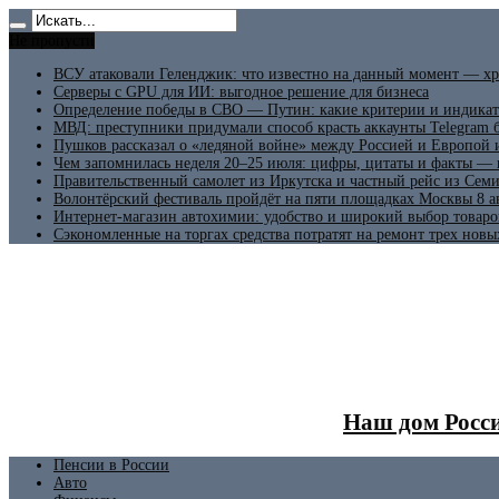
Не пропусти
ВСУ атаковали Геленджик: что известно на данный момент — хр
Серверы с GPU для ИИ: выгодное решение для бизнеса
Определение победы в СВО — Путин: какие критерии и индикат
МВД: преступники придумали способ красть аккаунты Telegram б
Пушков рассказал о «ледяной войне» между Россией и Европой
Чем запомнилась неделя 20–25 июля: цифры, цитаты и факты —
Правительственный самолет из Иркутска и частный рейс из Сем
Волонтёрский фестиваль пройдёт на пяти площадках Москвы 8 а
Интернет-магазин автохимии: удобство и широкий выбор товаро
Сэкономленные на торгах средства потратят на ремонт трех новы
Наш дом Росси
Пенсии в России
Авто