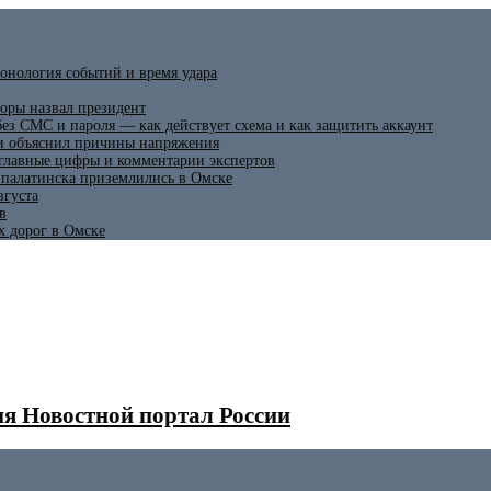
онология событий и время удара
оры назвал президент
ез СМС и пароля — как действует схема и как защитить аккаунт
 и объяснил причины напряжения
 главные цифры и комментарии экспертов
ипалатинска приземлились в Омске
вгуста
в
х дорог в Омске
я Новостной портал России