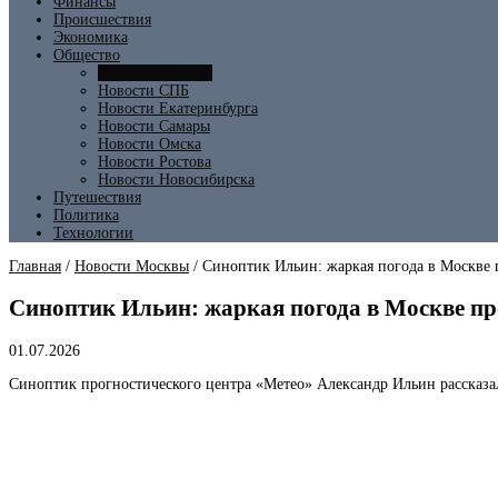
Финансы
Происшествия
Экономика
Общество
Новости Москвы
Новости СПБ
Новости Екатеринбурга
Новости Самары
Новости Омска
Новости Ростова
Новости Новосибирска
Путешествия
Политика
Технологии
Главная
/
Новости Москвы
/
Синоптик Ильин: жаркая погода в Москве 
Синоптик Ильин: жаркая погода в Москве пр
01.07.2026
Синоптик прогностического центра «Метео» Александр Ильин рассказа