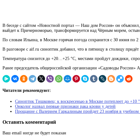
В беседе с сайтом «Новостной портал — Наш дом Россия» он объяснил,
выйдет к Причерноморью, трансформируется над Чёрным морем, остыне
По словам Ильина, в Москве горячая погода сохранится с 30 июня по 2
В разговоре с aif.ru синоптик добавил, что в пятницу в столицу прид
Температура снизится до +20…+25 °C, местами пройдут дождики, спро
Ранее председатель общероссийской организации «Садоводы России» Анд
Читатели рекомендуют:
Синоптик Тишковец: к воскресенью в Москве потеплеет до +10 
Онколог назвал первые признаки рака крови у детей
Прощание с Валерием Гаркалиным пройдет 23 ноября в учебном
Оставить комментарий
Ваш email нигде не будет показан