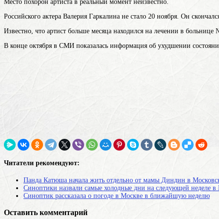
Место похорон артиста в реальный момент неизвестно.
Российского актера Валерия Гаркалина не стало 20 ноября. Он скончал
Известно, что артист больше месяца находился на лечении в больнице
В конце октября в СМИ показалась информация об ухудшении состояния
Читатели рекомендуют:
Панда Катюша начала жить отдельно от мамы Диндин в Московс
Синоптики назвали самые холодные дни на следующей неделе в
Синоптик рассказала о погоде в Москве в ближайшую неделю
Оставить комментарий