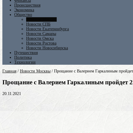
Финансы
Происшествия
Экономика
Общество
Новости Москвы
Новости СПБ
Новости Екатеринбурга
Новости Самары
Новости Омска
Новости Ростова
Новости Новосибирска
Путешествия
Политика
Технологии
Главная
/
Новости Москвы
/
Прощание с Валерием Гаркалиным пройдет
Прощание с Валерием Гаркалиным пройдет 2
20.11.2021