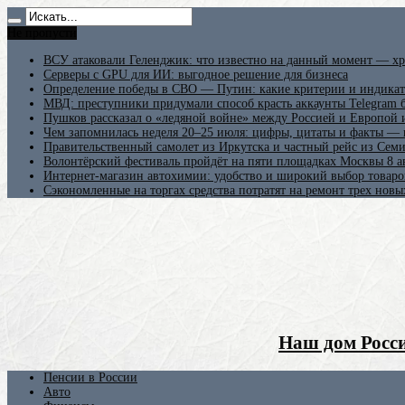
Не пропусти
ВСУ атаковали Геленджик: что известно на данный момент — хр
Серверы с GPU для ИИ: выгодное решение для бизнеса
Определение победы в СВО — Путин: какие критерии и индикат
МВД: преступники придумали способ красть аккаунты Telegram б
Пушков рассказал о «ледяной войне» между Россией и Европой
Чем запомнилась неделя 20–25 июля: цифры, цитаты и факты —
Правительственный самолет из Иркутска и частный рейс из Сем
Волонтёрский фестиваль пройдёт на пяти площадках Москвы 8 а
Интернет-магазин автохимии: удобство и широкий выбор товаро
Сэкономленные на торгах средства потратят на ремонт трех новы
Наш дом Росси
Пенсии в России
Авто