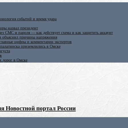
онология событий и время удара
оры назвал президент
ез СМС и пароля — как действует схема и как защитить аккаунт
 и объяснил причины напряжения
 главные цифры и комментарии экспертов
ипалатинска приземлились в Омске
вгуста
в
х дорог в Омске
я Новостной портал России