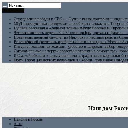
Не пропусти
Определение победы в СВО — Путин: какие критерии и индикат
МВД: преступники придумали способ красть аккаунты Telegram б
Пушков рассказал о «ледяной войне» между Россией и Европой
Чем запомнилась неделя 20–25 июля: цифры, цитаты и факты —
Правительственный самолет из Иркутска и частный рейс из Сем
Волонтёрский фестиваль пройдёт на пяти площадках Москвы 8 а
Интернет-магазин автохимии: удобство и широкий выбор товаро
Сэкономленные на торгах средства потратят на ремонт трех новы
В Омской области в разы увеличили штрафы за съемку атаки бе
Фото. Город для ночных вечеринок в Сербии, подземная винодел
Наш дом Росси
Пенсии в России
Авто