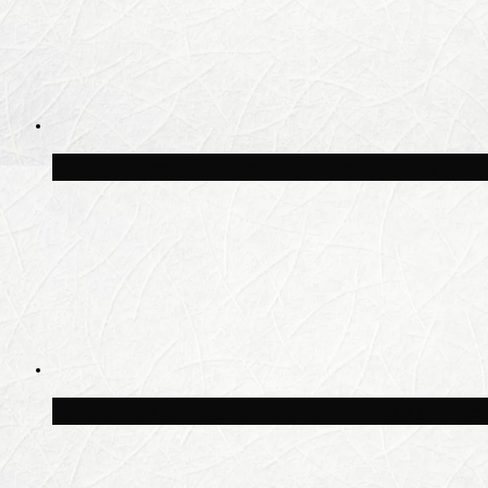
Волонтёрский фестиваль пройдёт на пят
Синоптик Заводченков: с пятницы в Моск