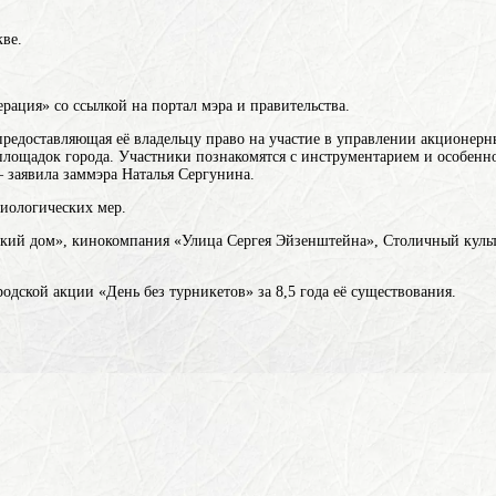
ве.
ация» со ссылкой на портал мэра и правительства.
редоставляющая её владельцу право на участие в управлении акционер
площадок города. Участники познакомятся с инструментарием и особенн
— заявила заммэра Наталья Сергунина.
миологических мер.
ский дом», кинокомпания «Улица Сергея Эйзенштейна», Столичный кул
родской акции «День без турникетов» за 8,5 года её существования.