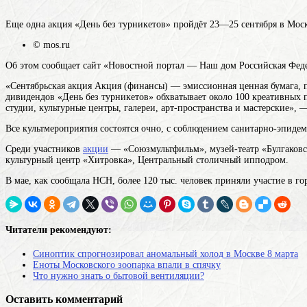
Еще одна акция «День без турникетов» пройдёт 23—25 сентября в Моск
© mos.ru
Об этом сообщает сайт «Новостной портал — Наш дом Российская Федер
«Сентябрьская
акция
Акция (финансы) — эмиссионная ценная бумага, п
дивидендов
«День без турникетов» обхватывает около 100 креативных 
студии, культурные центры, галереи, арт-пространства и мастерские», 
Все культмероприятия состоятся очно, с соблюдением санитарно-эпиде
Среди участников
акции
— «Союзмультфильм», музей-театр «Булгаков
культурный центр «Хитровка», Центральный столичный ипподром.
В мае, как сообщала НСН, более 120 тыс. человек приняли участие в го
Читатели рекомендуют:
Синоптик спрогнозировал аномальный холод в Москве 8 марта
Еноты Московского зоопарка впали в спячку
Что нужно знать о бытовой вентиляции?
Оставить комментарий