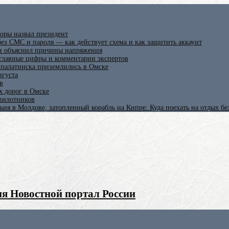
оры назвал президент
ез СМС и пароля — как действует схема и как защитить аккаунт
 и объяснил причины напряжения
 главные цифры и комментарии экспертов
ипалатинска приземлились в Омске
вгуста
в
х дорог в Омске
спилотников
ьня в Молдове, затопленный корабль на Кипре: Куда поехать на отдых б
я Новостной портал России