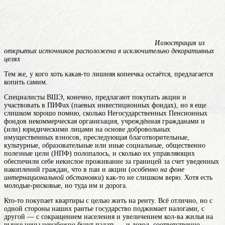
Иллюстрация из
открытых источников расположена в исключительно декоративных
целях
Тем же, у кого хоть какая-то лишняя копеечка остаётся, предлагается
копить самим.
Специалисты ВШЭ, конечно, предлагают покупать акции и
участвовать в ПИФах (паевых инвестиционных фондах), но я еще
слишком хорошо помню, сколько Негосударственных Пенсионных
фондов
некоммерческая организация, учреждённая гражданами и
(или) юридическими лицами на основе добровольных
имущественных взносов, преследующая благотворительные,
культурные, образовательные или иные социальные, общественно
полезные цели
(НПФ) полопалось, и сколько их управляющих
обеспечили себе некислое проживание за границей за счет уведенных
накоплений граждан, что в паи и акции (
особенно на фоне
интернациональной обстановки
) как-то не слишком верю. Хотя есть
молодые-рисковые, но туда им и дорога.
Кто-то покупает квартиры с целью жить на ренту. Всё отлично, но с
одной стороны наших рантье государство поджимает налогами, с
другой — с сокращением населения и увеличением кол-ва жилья на
рынке цены неизбежно будут падать — и доход, соответственно,