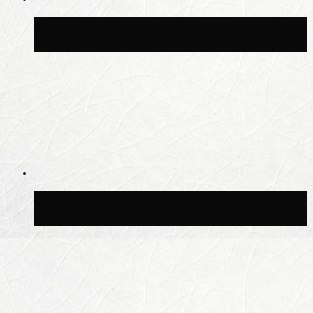
Волонтёрский фестиваль пройдёт на
пяти площадках Москвы 8 августа
Синоптик Заводченков: с пятницы в
Москве потеплеет до +25 °C