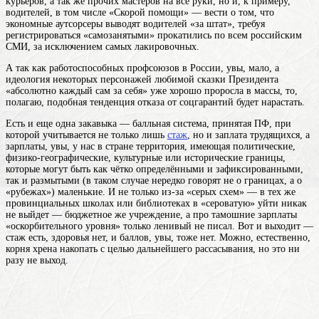
курьеров, а так же прочих мастеров на все руки, но и, к примеру,
водителей, в том числе «Скорой помощи» — вести о том, что
экономные аутсорсеры выводят водителей «за штат», требуя
регистрироваться «самозанятыми» прокатились по всем российским
СМИ, за исключением самых лакировочных.
А так как работоспособных профсоюзов в России, увы, мало, а
идеология некоторых персонажей любимой сказки Президента
«абсолютно каждый сам за себя» уже хорошо проросла в массы, то,
полагаю, подобная тенденция отказа от соцгарантий будет нарастать.
Есть и еще одна закавыка — балльная система, принятая ПФ, при
которой учитывается не только лишь
стаж
, но и заплата трудящихся, а
зарплаты, увы, у нас в
стране
территория, имеющая политические,
физико-географические, культурные или исторические границы,
которые могут быть как чётко определёнными и зафиксированными,
так и размытыми (в таком случае нередко говорят не о границах, а о
«рубежах»)
маленькие. И не только из-за «серых схем» — в тех же
провинциальных школах или библиотеках в «сероватую» уйти никак
не выйдет — бюджетное же учреждение, а про тамошние зарплаты
«оскорбительного уровня» только ленивый не писал. Вот и выходит —
стаж есть, здоровья нет, и баллов, увы, тоже нет. Можно, естественно,
корня хрена накопать с целью дальнейшего рассасывания, но это ни
разу не выход.