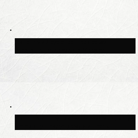
Синоптик Леус спрогнозировал
возвращение дождей в Москву
Синоптик Позднякова рассказала, когда
в столицу придут дожди и грозы