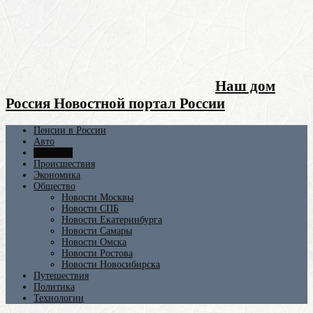
Наш дом
Россия Новостной портал России
Пенсии в России
Авто
Финансы
Происшествия
Экономика
Общество
Новости Москвы
Новости СПБ
Новости Екатеринбурга
Новости Самары
Новости Омска
Новости Ростова
Новости Новосибирска
Путешествия
Политика
Технологии