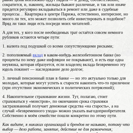
сократится, и, наконец, жильцы бывают различные, и так или иначе
придется регулярно вкладываться в ремонт или даже в судебные
процессы… Квартирка в центре Парижа, естественно, интереснее, но
много ли тех, кто может позволить себе инвестировать в подобное?
Вряд ли таки люди есть посреди моих читателей..
А для тех, у кого после необходимых трат остаётся совсем немного
рубликов остаются четыре пути:
1. валюта под подушкой со всеми сопутствующими рисками;
2. пополняемый
вклад
в каком-нибудь железобетонном банке (но
проценты по нему даже инфляции не покрывают), и есть еще одна
неувязка, которая образуется, если владелец вклада безвременно эту
юдоль покинет — наследование дело долгое;
3. личный пенсионный план в банке — но это актуально только для
молодых, которые могут успеть к старости накопить что-то приличное
(при отсутствии экономических и политических потрясений);
4. Накопительное страхование жизни. Тут, полагаю, стоит
страховаться у «монстров», по окончанию срока страховки
застрахованный получает денежные средства «на старость», а на
случай «безвременного ухода» можно указать выгодоприобретателя.
Собственно в моём семействе пошли конкретно по этому пути.
Как видите, я никаких организаций и брендов не называю, потому что
выбор —
дело
работа, занятие, действие не для развлечения;