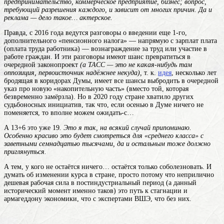
предпринимательство, коммерческое предприятие, бизнес; вопрос,
требующий разрешения
каждого, и зависит от многих причин. Да и
реклама — дело такое… актерское.
Правда, с 2016 года ведутся разговоры о введении еще 1-го,
дополнительного «пенсионного налога» — напрямую с
зарплат
плата
(оплата труда работника) — вознаграждение за труд или участие в
работе
граждан. И эти разговоры имеют шанс превратиться в
очередной законопроект
(а ТАСС — это не какая-нибудь там
оппозиция, первоисточник надёжнее некуда),
т. к.
идея
, несколько лет
бродящая в коридорах Думы, имеет все шансы выбродить в очередной
указ про новую «накопительную часть» (вместо той, которая
безвременно замёрзла). Но в 2020 году стране хватило других
судьбоносных инициатив, так что, если осенью в Думе ничего не
поменяется, то вполне можем ожидать-с…
А 13+6 это уже 19
. Это я так, на всякий случай припоминаю.
Особенно красиво это будет смотреться для «среднего класса» с
заветными семнадцатью тысячами, да и остальным тоже должно
приглянуться.
А тем, у кого не остаётся ничего… остаётся только соболезновать. И
думать об изменении курса в стране, просто потому что неприлично
дешевая рабочая сила в постиндустриальный период (а данный
исторический момент именно таков) это путь к стагнации и
армагеддону экономики, что с экспертами ВШЭ, что без них.