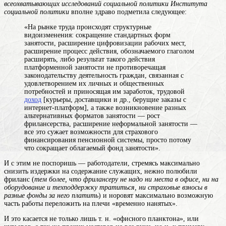
всеохватывающих исследований социальной политики Института
социальной политики
вполне здраво подметила следующее:
«На рынке труда происходят структурные
видоизменения: сокращение стандартных форм
занятости, расширение цифровизации рабочих мест,
расширение
процесс действия, обозначаемого глаголом
расширять, либо результат такого действия
платформенной
занятости
не противоречащая
законодательству деятельность граждан, связанная с
удовлетворением их личных и общественных
потребностей и приносящая им заработок, трудовой
доход
[курьеры, доставщики и др., берущие заказы с
интернет-платформ], а также возникновение разных
альтернативных форматов занятости — рост
фрилансерства, расширение неформальной занятости —
все это сужает возможности для страхового
финансирования пенсионной системы, просто потому
что сокращает облагаемый фонд занятости».
И с этим не поспоришь — работодатели, стремясь максимально
снизить издержки на содержание служащих, нежно полюбили
фриланс (
тем более, что фрилансеру не надо ни места в офисе, ни на
оборудование и техподдержку тратиться, ни страховые взносы в
разные фонды за него платить
) и норовят максимально возможную
часть работы переложить на плечи «временно нанятых».
И это касается не только лишь т. н. «офисного планктона», или