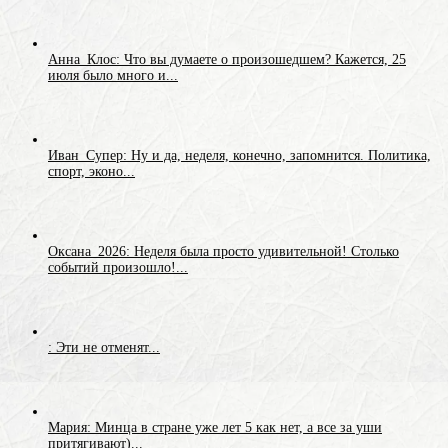
Анна_Клос: Что вы думаете о произошедшем? Кажется, 25
июля было много и...
Иван_Супер: Ну и да, неделя, конечно, запомнится. Политика,
спорт, эконо...
Оксана_2026: Неделя была просто удивительной! Столько
событий произошло!...
: Эти не отменят...
Мария: Минца в стране уже лет 5 как нет, а все за уши
притягивают)...