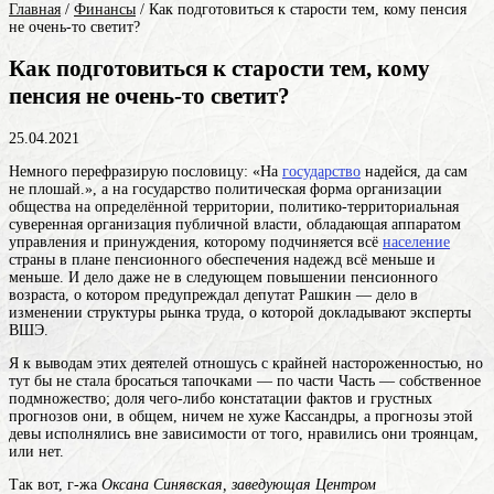
Главная
/
Финансы
/
Как подготовиться к старости тем, кому пенсия
не очень-то светит?
Как подготовиться к старости тем, кому
пенсия не очень-то светит?
25.04.2021
Немного перефразирую пословицу: «На
государство
надейся, да сам
не плошай.», а на
государство
политическая форма организации
общества на определённой территории, политико-территориальная
суверенная организация публичной власти, обладающая аппаратом
управления и принуждения, которому подчиняется всё
население
страны
в плане пенсионного обеспечения надежд всё меньше и
меньше. И дело даже не в следующем повышении пенсионного
возраста, о котором предупреждал депутат Рашкин — дело в
изменении структуры рынка труда, о которой докладывают эксперты
ВШЭ.
Я к выводам этих деятелей отношусь с крайней настороженностью, но
тут бы не стала бросаться тапочками — по
части
Часть — собственное
подмножество; доля чего-либо
констатации фактов и грустных
прогнозов они, в общем, ничем не хуже Кассандры, а прогнозы этой
девы исполнялись вне зависимости от того, нравились они троянцам,
или нет.
Так вот, г-жа
Оксана Синявская, заведующая Центром