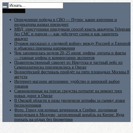
Не пропусти
Определение победы в СВО — Путин: какие критерии и
индикаторы назвал президент
МВД: преступники придумали способ красть аккаунты Telegram
без СМС и пароля — как действует схема и как защитить
аккаунт
Пушков рассказал о «ледяной войне» между Россией и Европой
и объяснил причины напряжения
Чем запомнилась неделя 20–25 июля: цифры, цитаты и факты
— главные цифры и комментарии экспертов
Правительственный самолет из Иркутска и частный рейс из
Семипалатинска приземлились в Омске
Волонтёрский фестиваль пройдёт на пяти площадках Москвы 8
августа
Интернет-магазин автохимии: удобство и широкий выбор
товаров
Сэкономленные на торгах средства потратят на ремонт трех
новых дорог в Омске
В Омской области в разы увеличили штрафы за съемку атаки
беспилотников
Фото. Город для ночных вечеринок в Сербии, подземная
винодельня в Молдове, затопленный корабль на Кипре: Куда
поехать на отдых без биометрии