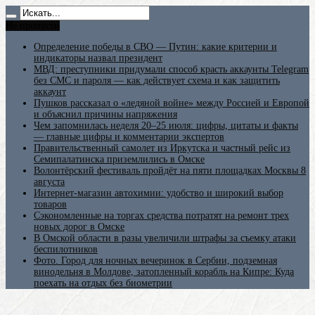
Не пропусти
Определение победы в СВО — Путин: какие критерии и
индикаторы назвал президент
МВД: преступники придумали способ красть аккаунты Telegram
без СМС и пароля — как действует схема и как защитить
аккаунт
Пушков рассказал о «ледяной войне» между Россией и Европой
и объяснил причины напряжения
Чем запомнилась неделя 20–25 июля: цифры, цитаты и факты
— главные цифры и комментарии экспертов
Правительственный самолет из Иркутска и частный рейс из
Семипалатинска приземлились в Омске
Волонтёрский фестиваль пройдёт на пяти площадках Москвы 8
августа
Интернет-магазин автохимии: удобство и широкий выбор
товаров
Сэкономленные на торгах средства потратят на ремонт трех
новых дорог в Омске
В Омской области в разы увеличили штрафы за съемку атаки
беспилотников
Фото. Город для ночных вечеринок в Сербии, подземная
винодельня в Молдове, затопленный корабль на Кипре: Куда
поехать на отдых без биометрии