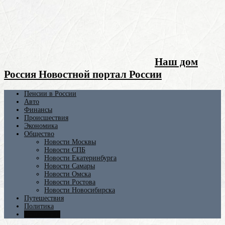
Наш дом
Россия Новостной портал России
Пенсии в России
Авто
Финансы
Происшествия
Экономика
Общество
Новости Москвы
Новости СПБ
Новости Екатеринбурга
Новости Самары
Новости Омска
Новости Ростова
Новости Новосибирска
Путешествия
Политика
Технологии