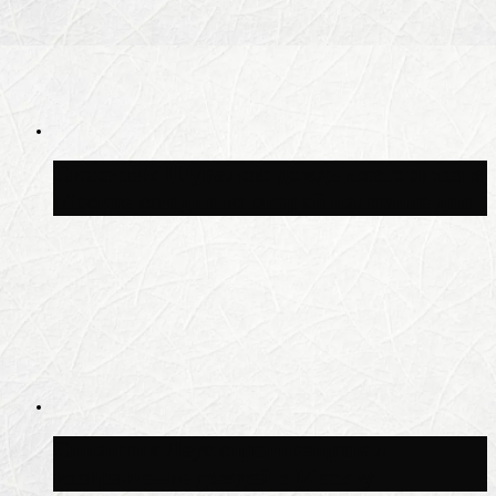
Синоптик Шувалов: дождь повторится в
Москве сегодня во второй половине дня
Синоптик Леус спрогнозировал
возвращение дождей в Москву