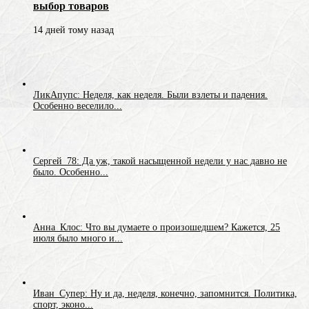
выбор товаров
14 дней тому назад
ЛикАпупс: Неделя, как неделя. Были взлеты и падения.
Особенно веселило...
Сергей_78: Да уж, такой насыщенной недели у нас давно не
было. Особенно...
Анна_Клос: Что вы думаете о произошедшем? Кажется, 25
июля было много и...
Иван_Супер: Ну и да, неделя, конечно, запомнится. Политика,
спорт, эконо...