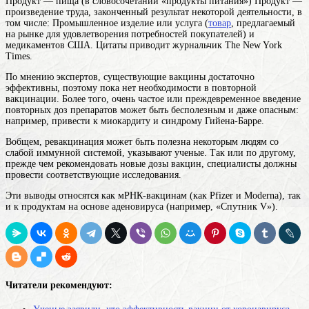
Продукт — пища (в словосочетании «продукты питания») Продукт —
произведение труда, законченный результат некоторой деятельности, в
том числе: Промышленное изделие или услуга (
товар
, предлагаемый
на рынке для удовлетворения потребностей покупателей)
и
медикаментов США. Цитаты приводит журнальчик The New York
Times.
По мнению экспертов, существующие вакцины достаточно
эффективны, поэтому пока нет необходимости в повторной
вакцинации. Более того, очень частое или преждевременное введение
повторных доз препаратов может быть бесполезным и даже опасным:
например, привести к миокардиту и синдрому Гийена-Барре.
Вобщем, ревакцинация может быть полезна некоторым людям со
слабой иммунной системой, указывают ученые. Так или по другому,
прежде чем рекомендовать новые дозы вакцин, специалисты должны
провести соответствующие исследования.
Эти выводы относятся как мРНК-вакцинам (как Pfizer и Moderna), так
и к продуктам на основе аденовируса (например, «Спутник V»).
Читатели рекомендуют: