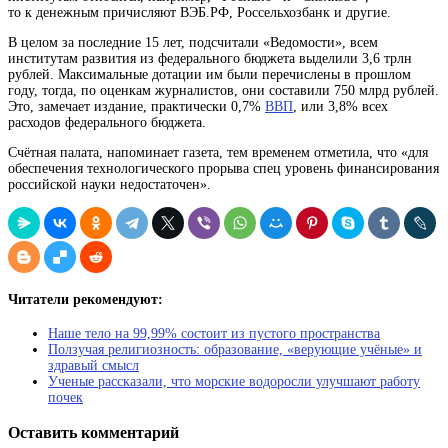
то к денежным причисляют ВЭБ.РФ, Россельхозбанк и другие.
В целом за последние 15 лет, подсчитали «Ведомости», всем
институтам развития из федерального бюджета выделили 3,6 трлн
рублей. Максимальные дотации им были перечислены в прошлом
году, тогда, по оценкам журналистов, они составили 750 млрд рублей.
Это, замечает издание, практически 0,7%
ВВП
, или 3,8% всех
расходов федерального бюджета.
Счётная палата, напоминает газета, тем временем отметила, что «для
обеспечения технологического прорыва спец уровень финансирования
российской науки недостаточен».
Читатели рекомендуют:
Наше тело на 99,99% состоит из пустого пространства
Ползучая религиозность: образование, «верующие учёные» и
здравый смысл
Ученые рассказали, что морские водоросли улучшают работу
почек
Оставить комментарий