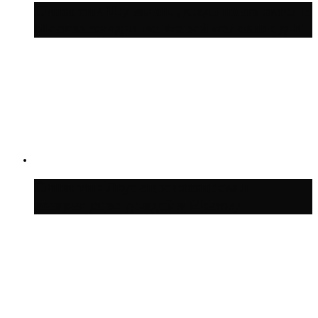
Синоптик Шувалов: дождь повторится в
Москве сегодня во второй половине дня
Синоптик Леус спрогнозировал
возвращение дождей в Москву