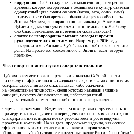
коррупцию
. В 2015
году
внесистемная единица измерения
времени, которая исторически в большинстве культур означала
однократный цикл смены сезонов (весна, лето, осень, зима)
по делу о трате был арестован бывший директор «Роснано»
Леонид Меламед; корпорацию он возглавлял до Анатолия
Чубайса, однако до суда его дело так и не дошло: в 2020 году
оно было прекращено за истечением срока давности).
а также на
неоправданно высокие оклады и премии
руководства таких институтов
. Например, в 2016 году
на корпоративе «Роснано» Чубайс гласил: «У нас очень много
денег. Их просто вот совсем много… Значит, [всем] вторую
премию».
Что говорят в институтах совершенствования
Публично комментировать претензии и выводы Счётной палаты
по поводу неэффективного расходования средств в самих институтах
совершенствования либо отказывались, либо ссылались
на «объективные трудности», среди которых называли влияние
санкций, нехватку финансирования, неблагоприятный
вкладывательный климат или ошибки прежнего руководства.
Формально, замечают «Ведомости», успехи у таких структур есть: к
примеру, институты развития периодически отчитываются о создании
благодаря их инвестициям новых рабочих мест и росте выручки
проектов и компаний. Но на деле, продолжает издание, невысокую
эффективность этих институтов признают и в правительстве.
«Триллионы
рублей
название современных валют России (российский