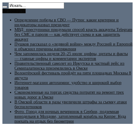
Не пропусти
Определение победы в СВО — Путин: какие критерии и
индикаторы назвал президент
МВД: преступники придумали способ красть аккаунты Telegram
без СМС и пароля — как действует схема и как защитить
аккаунт
Пушков рассказал о «ледяной войне» между Россией и Европой
и объяснил причины напряжения
Чем запомнилась неделя 20–25 июля: цифры, цитаты и факты
— главные цифры и комментарии экспертов
Правительственный самолет из Иркутска и частный рейс из
Семипалатинска приземлились в Омске
Волонтёрский фестиваль пройдёт на пяти площадках Москвы 8
августа
Интернет-магазин автохимии: удобство и широкий выбор
товаров
Сэкономленные на торгах средства потратят на ремонт трех
новых дорог в Омске
В Омской области в разы увеличили штрафы за съемку атаки
беспилотников
Фото. Город для ночных вечеринок в Сербии, подземная
винодельня в Молдове, затопленный корабль на Кипре: Куда
поехать на отдых без биометрии