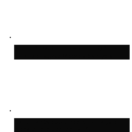
Волонтёрский фестиваль пройдёт на
пяти площадках Москвы 8 августа
Синоптик Заводченков: с пятницы в
Москве потеплеет до +25 °C