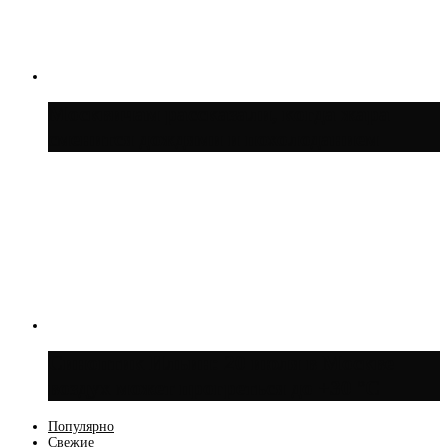
Москвичам рассказали, когда жара
сменится дождями и похолоданием
Синоптик Ильин: 20 июля в Москве
воздух может прогреться до +30 °C
Популярно
Свежие