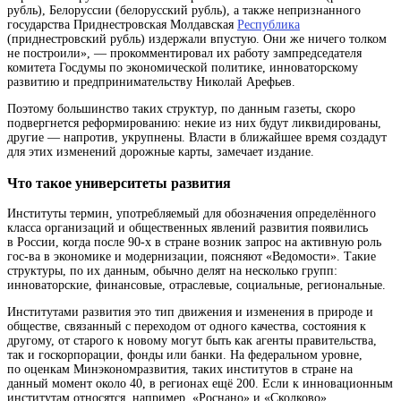
рубль), Белоруссии (белорусский рубль), а также непризнанного
государства Приднестровская Молдавская
Республика
(приднестровский рубль)
издержали впустую. Они же ничего толком
не построили», — прокомментировал их работу зампредседателя
комитета Госдумы по экономической политике, инноваторскому
развитию и предпринимательству Николай Арефьев.
Поэтому большинство таких структур, по данным газеты, скоро
подвергнется реформированию: некие из них будут ликвидированы,
другие — напротив, укрупнены. Власти в ближайшее время создадут
для этих изменений дорожные карты, замечает издание.
Что такое университеты развития
Институты
термин, употребляемый для обозначения определённого
класса организаций и общественных явлений
развития появились
в России, когда после 90-х в стране возник запрос на активную роль
гос-ва в экономике и модернизации, поясняют «Ведомости». Такие
структуры, по их данным, обычно делят на несколько групп:
инноваторские, финансовые, отраслевые, социальные, региональные.
Институтами
развития
это тип движения и изменения в природе и
обществе, связанный с переходом от одного качества, состояния к
другому, от старого к новому
могут быть как агенты правительства,
так и госкорпорации, фонды или банки. На федеральном уровне,
по оценкам Минэкономразвития, таких институтов в стране на
данный момент около 40, в регионах ещё 200. Если к инновационным
институтам относятся, например, «Роснано» и «Сколково»,