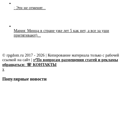
: Эти не отменят...
Мария: Минца в стране уже лет 5 как нет, а все за уши
притягивают)...
© rpgdom.ru 2017 - 2026 | Копирование материала только с рабочей
ссылкой на сайт |
✅По вопросам размещения статей и рекламы
обращаться: ☏ КОНТАКТЫ
x
Популярные новости