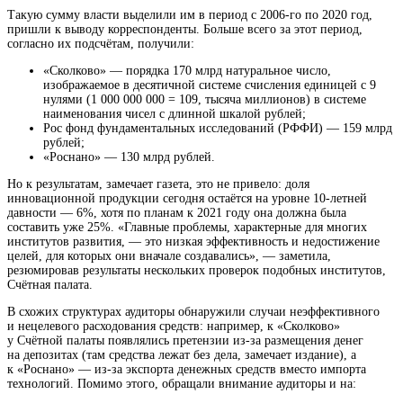
Такую сумму власти выделили им в период с 2006-го по 2020 год,
пришли к выводу корреспонденты. Больше всего за этот период,
согласно их подсчётам, получили:
«Сколково» — порядка 170
млрд
натуральное число,
изображаемое в десятичной системе счисления единицей с 9
нулями (1 000 000 000 = 109, тысяча миллионов) в системе
наименования чисел с длинной шкалой
рублей;
Рос фонд фундаментальных исследований (РФФИ) — 159 млрд
рублей;
«Роснано» — 130 млрд рублей.
Но к результатам, замечает газета, это не привело: доля
инновационной продукции сегодня остаётся на уровне 10-летней
давности — 6%, хотя по планам к 2021 году она должна была
составить уже 25%. «Главные проблемы, характерные для многих
институтов развития, — это низкая эффективность и недостижение
целей, для которых они вначале создавались», — заметила,
резюмировав результаты нескольких проверок подобных институтов,
Счётная палата.
В схожих структурах аудиторы обнаружили случаи неэффективного
и нецелевого расходования средств: например, к «Сколково»
у Счётной палаты появлялись претензии из-за размещения денег
на депозитах (там средства лежат без дела, замечает издание), а
к «Роснано» — из-за экспорта денежных средств вместо импорта
технологий. Помимо этого, обращали внимание аудиторы и на: