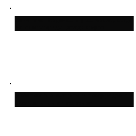
Синоптик Позднякова рассказала, когда
в столицу придут дожди и грозы
В Москве благоустроили сквер рядом с
Центральным ипподромом