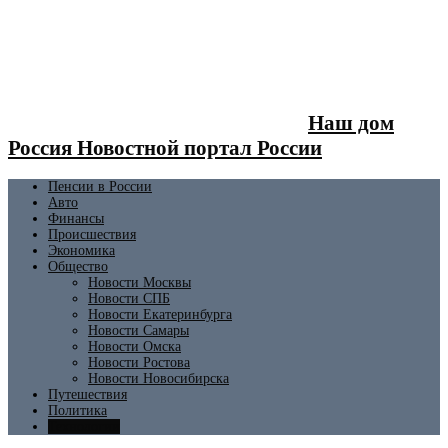
Наш дом
Россия Новостной портал России
Пенсии в России
Авто
Финансы
Происшествия
Экономика
Общество
Новости Москвы
Новости СПБ
Новости Екатеринбурга
Новости Самары
Новости Омска
Новости Ростова
Новости Новосибирска
Путешествия
Политика
Технологии