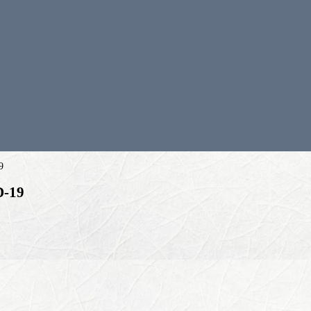
9
D-19