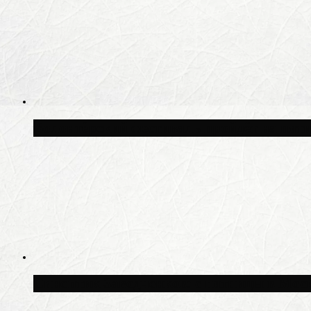
Волонтёрский фестиваль пройдёт на пят
Синоптик Заводченков: с пятницы в Моск