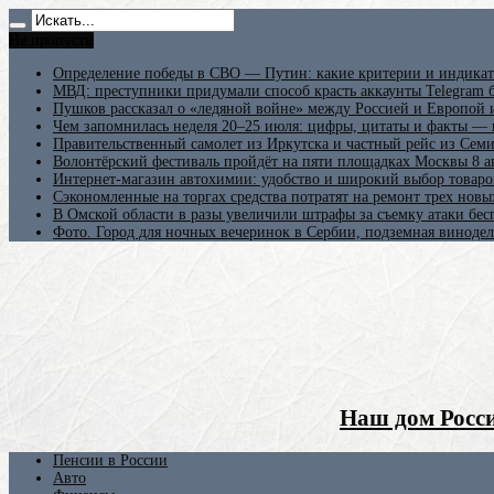
Не пропусти
Определение победы в СВО — Путин: какие критерии и индикат
МВД: преступники придумали способ красть аккаунты Telegram б
Пушков рассказал о «ледяной войне» между Россией и Европой
Чем запомнилась неделя 20–25 июля: цифры, цитаты и факты —
Правительственный самолет из Иркутска и частный рейс из Сем
Волонтёрский фестиваль пройдёт на пяти площадках Москвы 8 а
Интернет-магазин автохимии: удобство и широкий выбор товаро
Сэкономленные на торгах средства потратят на ремонт трех новы
В Омской области в разы увеличили штрафы за съемку атаки бе
Фото. Город для ночных вечеринок в Сербии, подземная винодел
Наш дом Росси
Пенсии в России
Авто