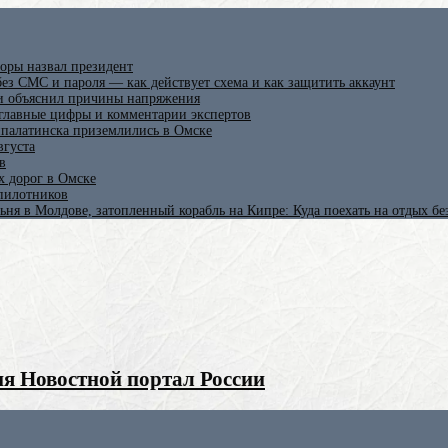
оры назвал президент
ез СМС и пароля — как действует схема и как защитить аккаунт
 и объяснил причины напряжения
 главные цифры и комментарии экспертов
ипалатинска приземлились в Омске
вгуста
в
х дорог в Омске
спилотников
ьня в Молдове, затопленный корабль на Кипре: Куда поехать на отдых б
я Новостной портал России