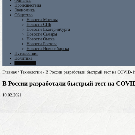
Финансы
Происшествия
Экономика
Общество
Новости Москвы
Новости СПБ
Новости Екатеринбурга
Новости Самары
Новости Омска
Новости Ростова
Новости Новосибирска
Путешествия
Политика
Технологии
Главная
/
Технологии
/
В России разработали быстрый тест на COVID-1
В России разработали быстрый тест на COVI
10.02.2021