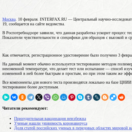
Москва
. 10 февраля. INTERFAX.RU — Центральный научно-исследовате
19, сообщается на сайте ведомства.
В Роспотребнадзоре заявили, что данная разработка ускорит процесс те
Показатели чувствительности и специфики для образцов с высокой и с
Как отмечается, регистрационное удостоверение было получено 3 февра
На данный момент обычно используется тестирование методом полимер
неизменной температуре, что делает
тест
или испытание — способ изуч
изменений в ней
более быстрым и простым, но при этом таким же эфф
Все компоненты для нового теста производятся локально на базе ЦНИИ 
тестирование более доступным.
Читатели рекомендуют:
Принудительная вакцинация неизбежна
Ученые нашли уязвимость коронавируса
Доля статей российских ученых в передовых областях мировой на