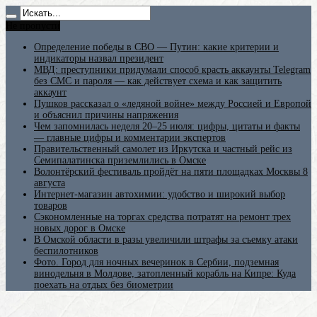
Не пропусти
Определение победы в СВО — Путин: какие критерии и
индикаторы назвал президент
МВД: преступники придумали способ красть аккаунты Telegram
без СМС и пароля — как действует схема и как защитить
аккаунт
Пушков рассказал о «ледяной войне» между Россией и Европой
и объяснил причины напряжения
Чем запомнилась неделя 20–25 июля: цифры, цитаты и факты
— главные цифры и комментарии экспертов
Правительственный самолет из Иркутска и частный рейс из
Семипалатинска приземлились в Омске
Волонтёрский фестиваль пройдёт на пяти площадках Москвы 8
августа
Интернет-магазин автохимии: удобство и широкий выбор
товаров
Сэкономленные на торгах средства потратят на ремонт трех
новых дорог в Омске
В Омской области в разы увеличили штрафы за съемку атаки
беспилотников
Фото. Город для ночных вечеринок в Сербии, подземная
винодельня в Молдове, затопленный корабль на Кипре: Куда
поехать на отдых без биометрии