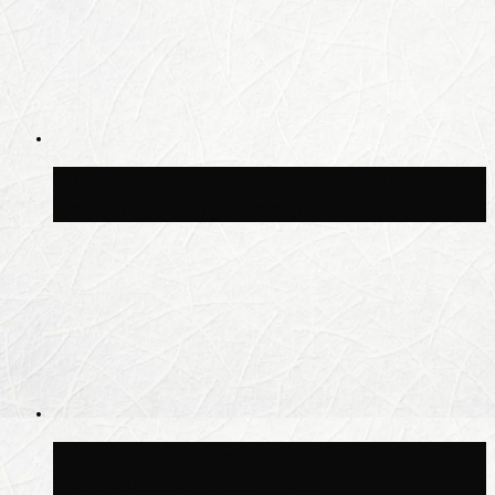
Синоптик Позднякова рассказала, когда
в столицу придут дожди и грозы
В Москве благоустроили сквер рядом с
Центральным ипподромом