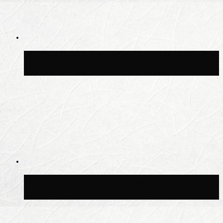
Синоптик Шувалов: дождь повторится в
Москве сегодня во второй половине дня
Синоптик Леус спрогнозировал
возвращение дождей в Москву