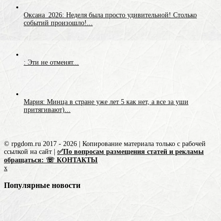
Оксана_2026: Неделя была просто удивительной! Столько
событий произошло!...
: Эти не отменят...
Мария: Минца в стране уже лет 5 как нет, а все за уши
притягивают)...
© rpgdom.ru 2017 - 2026 | Копирование материала только с рабочей
ссылкой на сайт |
✅По вопросам размещения статей и рекламы
обращаться: ☏ КОНТАКТЫ
x
Популярные новости