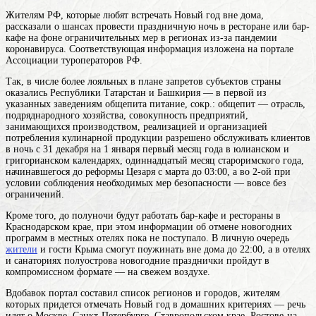
Жителям РФ, которые любят встречать Новый год вне дома,
рассказали о шансах провести праздничную ночь в ресторане или бар-
кафе на фоне ограничительных мер в регионах из-за пандемии
коронавируса. Соответствующая информация изложена на портале
Ассоциации туроператоров РФ.
Так, в числе более лояльных в плане запретов субъектов страны
оказались Республики Татарстан и Башкирия — в первой из
указанных заведениям
общепита
питание, сокр.: общепит — отрасль,
подряднародного хозяйства, совокупность предприятий,
занимающихся производством, реализацией и организацией
потребления кулинарной продукции
разрешено обслуживать клиентов
в ночь с 31 декабря на 1
января
первый месяц года в юлианском и
григорианском календарях, одиннадцатый месяц староримского года,
начинавшегося до реформы Цезаря с марта
до 03:00, а во 2-ой при
условии соблюдения необходимых мер безопасности — вовсе без
ограничений.
Кроме того, до полуночи будут работать бар-кафе и рестораны в
Краснодарском крае, при этом информации об отмене новогодних
программ в местных отелях пока не поступало. В личную очередь
жители
и гости Крыма смогут поужинать вне дома до 22:00, а в отелях
и санаториях полуострова новогодние празднички пройдут в
компромиссном формате — на свежем воздухе.
Вдобавок портал составил список регионов и городов, жителям
которых придется отмечать Новый год в домашних критериях — речь
идет о Москве, Санкт-Петербурге, Ставропольском крае, Ростове-на-