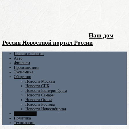
Наш дом
Россия Новостной портал России
Пенсии в России
Авто
Финансы
Происшествия
Экономика
Общество
Новости Москвы
Новости СПБ
Новости Екатеринбурга
Новости Самары
Новости Омска
Новости Ростова
Новости Новосибирска
Путешествия
Политика
Технологии