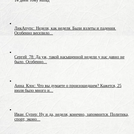
14 дней тому назад
ЛикАпупс: Неделя, как неделя. Были взлеты и падения.
Особенно веселило...
Сергей_78: Да уж, такой насыщенной недели у нас давно не
было. Особенно...
Анна_Клос: Что вы думаете о произошедшем? Кажется, 25
июля было много и...
Иван_Супер: Ну и да, неделя, конечно, запомнится. Политика,
спорт, эконо...