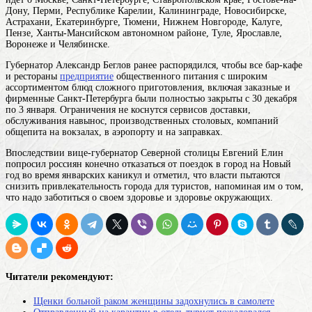
Дону, Перми, Республике Карелии, Калининграде, Новосибирске,
Астрахани, Екатеринбурге, Тюмени, Нижнем Новгороде, Калуге,
Пензе, Ханты-Мансийском автономном районе, Туле, Ярославле,
Воронеже и Челябинске.
Губернатор Александр Беглов ранее распорядился, чтобы все бар-кафе
и
рестораны
предприятие
общественного питания с широким
ассортиментом блюд сложного приготовления, включая заказные и
фирменные
Санкт-Петербурга были полностью закрыты с 30 декабря
по 3 января. Ограничения не коснутся сервисов доставки,
обслуживания навынос, производственных столовых, компаний
общепита на вокзалах, в аэропорту и на заправках.
Впоследствии вице-губернатор Северной столицы Евгений Елин
попросил россиян конечно отказаться от поездок в город на Новый
год во время январских каникул и отметил, что власти пытаются
снизить привлекательность города для туристов, напоминая им о том,
что надо заботиться о своем здоровье и здоровье окружающих.
Читатели рекомендуют:
Щенки больной раком женщины задохнулись в самолете