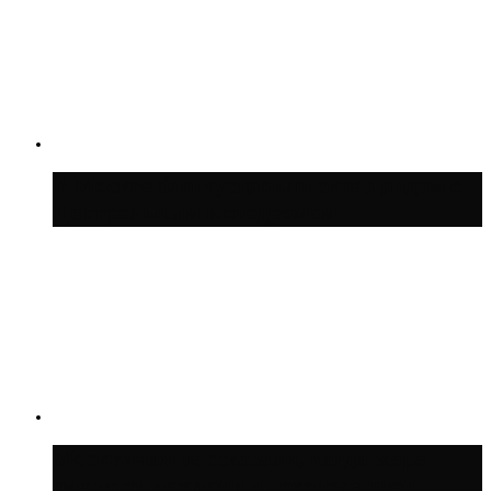
В Москве благоустроили сквер рядом с
Центральным ипподромом
Москвичам рассказали, когда жара
сменится дождями и похолоданием