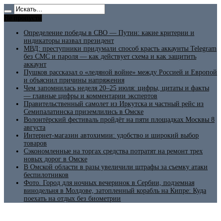
Не пропусти
Определение победы в СВО — Путин: какие критерии и
индикаторы назвал президент
МВД: преступники придумали способ красть аккаунты Telegram
без СМС и пароля — как действует схема и как защитить
аккаунт
Пушков рассказал о «ледяной войне» между Россией и Европой
и объяснил причины напряжения
Чем запомнилась неделя 20–25 июля: цифры, цитаты и факты
— главные цифры и комментарии экспертов
Правительственный самолет из Иркутска и частный рейс из
Семипалатинска приземлились в Омске
Волонтёрский фестиваль пройдёт на пяти площадках Москвы 8
августа
Интернет-магазин автохимии: удобство и широкий выбор
товаров
Сэкономленные на торгах средства потратят на ремонт трех
новых дорог в Омске
В Омской области в разы увеличили штрафы за съемку атаки
беспилотников
Фото. Город для ночных вечеринок в Сербии, подземная
винодельня в Молдове, затопленный корабль на Кипре: Куда
поехать на отдых без биометрии