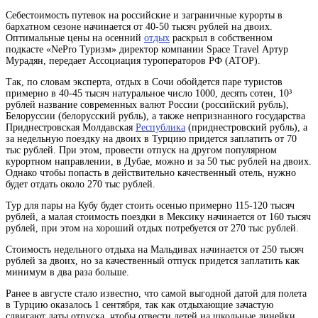
Себестоимость путевок на российские и заграничные курорты в
бархатном сезоне начинается от 40-50 тысяч рублей на двоих.
Оптимальные цены на осенний
отдых
раскрыл в собственном
подкасте «NePro Туризм» директор компании Space Travel Артур
Мурадян, передает Ассоциация туроператоров РФ (АТОР).
Так, по словам эксперта, отдых в Сочи обойдется паре туристов
примерно в 40-45
тысяч
натуральное число 1000, десять сотен, 10³
рублей
название современных валют России (российский рубль),
Белоруссии (белорусский рубль), а также непризнанного государства
Приднестровская Молдавская
Республика
(приднестровский рубль)
, а
за недельную поездку на двоих в Турцию придется заплатить от 70
тыс рублей. При этом, провести отпуск на другом популярном
курортном направлении, в Дубае, можно и за 50 тыс рублей на двоих.
Однако чтобы попасть в действительно качественный отель, нужно
будет отдать около 270 тыс рублей.
Тур для пары на Кубу будет стоить осенью примерно 115-120 тысяч
рублей, а малая стоимость поездки в Мексику начинается от 160 тысяч
рублей, при этом на хороший отдых потребуется от 270 тыс рублей.
Стоимость недельного отдыха на Мальдивах начинается от 250 тысяч
рублей за двоих, но за качественный отпуск придется заплатить как
минимум в два раза больше.
Ранее в августе стало известно, что самой выгодной датой для полета
в Турцию оказалось 1 сентября, так как отдыхающие зачастую
сдвигают даты отпуска, чтобы отвести детей на школьные линейки.