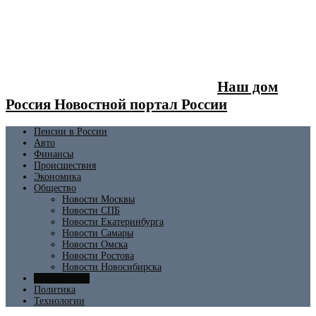
Наш дом
Россия Новостной портал России
Пенсии в России
Авто
Финансы
Происшествия
Экономика
Общество
Новости Москвы
Новости СПБ
Новости Екатеринбурга
Новости Самары
Новости Омска
Новости Ростова
Новости Новосибирска
Путешествия
Политика
Технологии