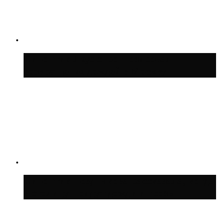
Синоптик Леус спрогнозировал
возвращение дождей в Москву
Синоптик Позднякова рассказала, когда
в столицу придут дожди и грозы