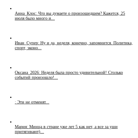
Анна_Клос: Что вы думаете о произошедшем? Кажется, 25
июля было много и...
Иван_Супер: Ну и да, неделя, конечно, запомнится. Политика,
спорт, эконо...
Оксана_2026: Неделя была просто удивительной! Столько
событий произошло!...
: Эти не отменят...
Мария: Минца в стране уже лет 5 как нет, а все за уши
притягивают)...