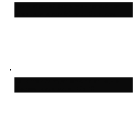
Волонтёрский фестиваль пройдёт на
пяти площадках Москвы 8 августа
Синоптик Заводченков: с пятницы в
Москве потеплеет до +25 °C