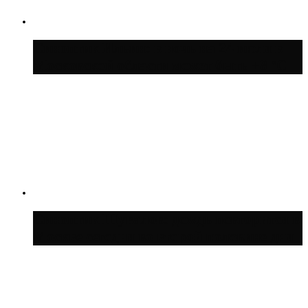
Синоптик Ильин: в ночь на 24 июля в
Московской области может быть +8 °C
Синоптик Шувалов: дождь повторится в
Москве сегодня во второй половине дня