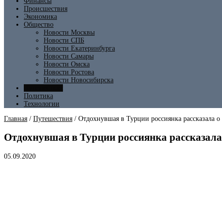
Финансы
Происшествия
Экономика
Общество
Новости Москвы
Новости СПБ
Новости Екатеринбурга
Новости Самары
Новости Омска
Новости Ростова
Новости Новосибирска
Путешествия
Политика
Технологии
Главная
/
Путешествия
/
Отдохнувшая в Турции россиянка рассказала о 
Отдохнувшая в Турции россиянка рассказала
05.09.2020