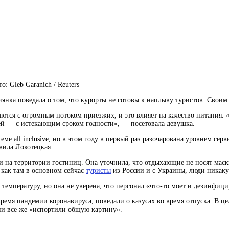
о: Gleb Garanich / Reuters
иянка поведала о том, что курорты не готовы к наплыву туристов. Своим
ются с огромным потоком приезжих, и это влияет на качество питания. «
ей — с истекающим сроком годности», — посетовала девушка.
еме all inclusive, но в этом году в первый раз разочарована уровнем се
вила Локотецкая.
и на территории гостиниц. Она уточнила, что отдыхающие не носят маск
к как там в основном сейчас
туристы
из России и с Украины, люди никак
емпературу, но она не уверена, что персонал «что-то моет и дезинфицир
время пандемии коронавируса, поведали о казусах во время отпуска. В ц
ии все же «испортили общую картину».