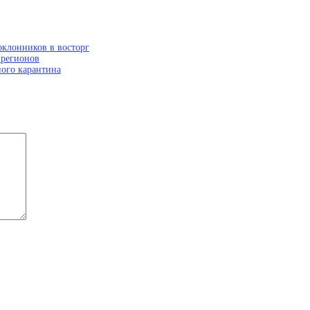
оклонников в восторг
 регионов
ного карантина