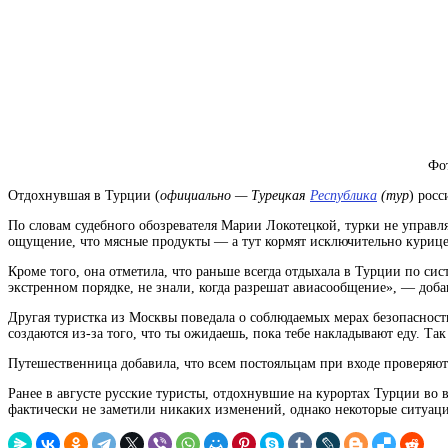
Фот
Отдохнувшая в Турции (
официально — Турецкая
Республика
(тур
) росс
По словам судебного обозревателя Марии Локотецкой, турки не управля
ощущение, что мясные продукты — а тут кормят исключительно куриц
Кроме того, она отметила, что раньше всегда отдыхала в Турции по сист
экстренном порядке, не знали, когда разрешат авиасообщение», — доба
Другая туристка из Москвы поведала о соблюдаемых мерах безопасност
создаются из-за того, что ты ожидаешь, пока тебе накладывают еду. Та
Путешественница добавила, что всем постояльцам при входе проверяют т
Ранее в августе русские туристы, отдохнувшие на курортах Турции во 
фактически не заметили никаких изменений, однако некоторые ситуац