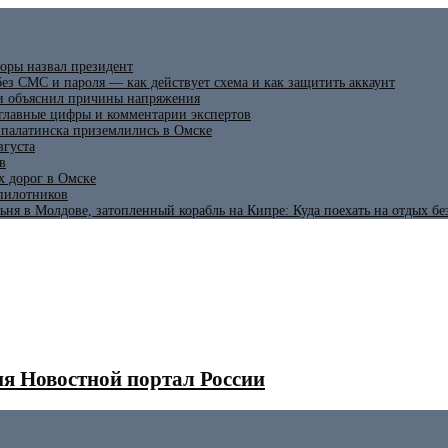
оры назвал президент
ез СМС и пароля — как действует схема и как защитить аккаунт
 и объяснил причины напряжения
 главные цифры и комментарии экспертов
ипалатинска приземлились в Омске
вгуста
в
х дорог в Омске
спилотников
ьня в Молдове, затопленный корабль на Кипре: Куда поехать на отдых б
я Новостной портал России