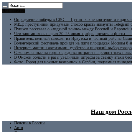
Не пропусти
Определение победы в СВО — Путин: какие критерии и индикат
МВД: преступники придумали способ красть аккаунты Telegram б
Пушков рассказал о «ледяной войне» между Россией и Европой
Чем запомнилась неделя 20–25 июля: цифры, цитаты и факты —
Правительственный самолет из Иркутска и частный рейс из Сем
Волонтёрский фестиваль пройдёт на пяти площадках Москвы 8 а
Интернет-магазин автохимии: удобство и широкий выбор товаро
Сэкономленные на торгах средства потратят на ремонт трех новы
В Омской области в разы увеличили штрафы за съемку атаки бе
Фото. Город для ночных вечеринок в Сербии, подземная винодел
Наш дом Росси
Пенсии в России
Авто