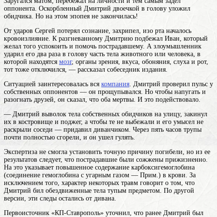
Заругался матом, перебежал на личности и тем самым задел
оппонента. Оскорбленный Дмитрий двоечкой в голову уложил
обидчика. Но на этом эпопея не закончилась!
От ударов Сергей потерял сознание, захрипел, изо рта началось
кровоизлияние. К разгневанному Дмитрию подбежал Иван, который
желал того успокоить и помочь пострадавшему. А злоумышленник
ударил его два раза в
голову
часть тела животного или человека, в
которой находятся
мозг
, органы зрения, вкуса, обоняния, слуха и рот
,
тот тоже отключился, — рассказал собеседник издания.
Ситуацией заинтересовалась вся
компания
. Дмитрий проверил пульс у
собственных оппонентов — он прощупывался. Но чтобы напугать и
разогнать друзей, он сказал, что оба мертвы. И это подействовало.
— Дмитрий выволок тела собственных обидчиков на улицу, закинул
их в костровище и поджег, а чтобы те не выбежали и его умысел не
раскрыли соседи — придавил диванчиком. Через пять часов трупы
почти полностью сгорели, и он ушел гулять.
Экспертиза не смогла установить точную причину погибели, но из ее
результатов следует, что пострадавшие были сожжены прижизненно.
На это указывает повышенное содержание карбоксигемоглобина
(соединение гемоглобина с угарным газом — Прим.) в крови. За
исключением того, характер некоторых травм говорит о том, что
Дмитрий бил обездвиженные тела тупым предметом. По другой
версии, эти следы остались от дивана.
Первоисточник «КП-Ставрополь» уточнил, что ранее Дмитрий был