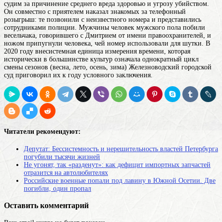
судим за причинение среднего вреда здоровью и угрозу убийством.
Он совместно с приятелем наказал знакомых за телефонный
розыгрыш: те позвонили с неизвестного номера и представились
сотрудниками полиции.
Мужчины
человек мужского пола
побили
весельчака, говорившего с Дмитрием от имени правоохранителей, и
ножом припугнули человека, чей номер использовали для шутки. В
2020
году
внесистемная единица измерения времени, которая
исторически в большинстве культур означала однократный цикл
смены сезонов (весна, лето, осень, зима)
Железноводский городской
суд приговорил их к году условного заключения.
Читатели рекомендуют:
Депутат: Бессистемность и нерешительность властей Петербурга
погубили тысячи жизней
Не угонят, так «разденут»: как дефицит импортных запчастей
отразится на автолюбителях
Российские военные попали под лавину в Южной Осетии. Две
погибли, один пропал
Оставить комментарий