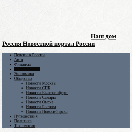
Наш дом
Россия Новостной портал России
Пенсии в России
Авто
Финансы
Происшествия
Экономика
Общество
Новости Москвы
Новости СПБ
Новости Екатеринбурга
Новости Самары
Новости Омска
Новости Ростова
Новости Новосибирска
Путешествия
Политика
Технологии