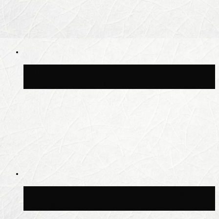
Волонтёрский фестиваль пройдёт на
пяти площадках Москвы 8 августа
Синоптик Заводченков: с пятницы в
Москве потеплеет до +25 °C