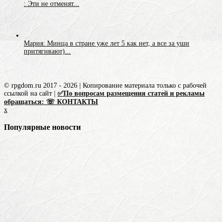
: Эти не отменят...
Мария: Минца в стране уже лет 5 как нет, а все за уши
притягивают)...
© rpgdom.ru 2017 - 2026 | Копирование материала только с рабочей
ссылкой на сайт |
✅По вопросам размещения статей и рекламы
обращаться: ☏ КОНТАКТЫ
x
Популярные новости