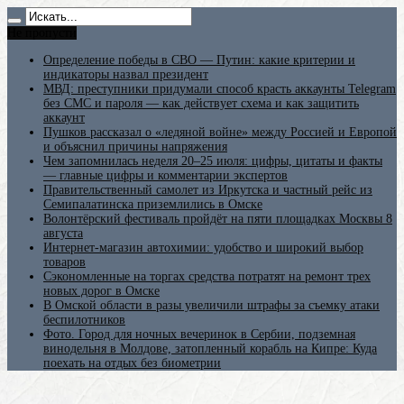
Не пропусти
Определение победы в СВО — Путин: какие критерии и
индикаторы назвал президент
МВД: преступники придумали способ красть аккаунты Telegram
без СМС и пароля — как действует схема и как защитить
аккаунт
Пушков рассказал о «ледяной войне» между Россией и Европой
и объяснил причины напряжения
Чем запомнилась неделя 20–25 июля: цифры, цитаты и факты
— главные цифры и комментарии экспертов
Правительственный самолет из Иркутска и частный рейс из
Семипалатинска приземлились в Омске
Волонтёрский фестиваль пройдёт на пяти площадках Москвы 8
августа
Интернет-магазин автохимии: удобство и широкий выбор
товаров
Сэкономленные на торгах средства потратят на ремонт трех
новых дорог в Омске
В Омской области в разы увеличили штрафы за съемку атаки
беспилотников
Фото. Город для ночных вечеринок в Сербии, подземная
винодельня в Молдове, затопленный корабль на Кипре: Куда
поехать на отдых без биометрии