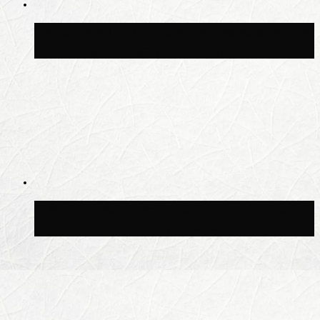
Синоптик Позднякова рассказала, когда
в столицу придут дожди и грозы
В Москве благоустроили сквер рядом с
Центральным ипподромом