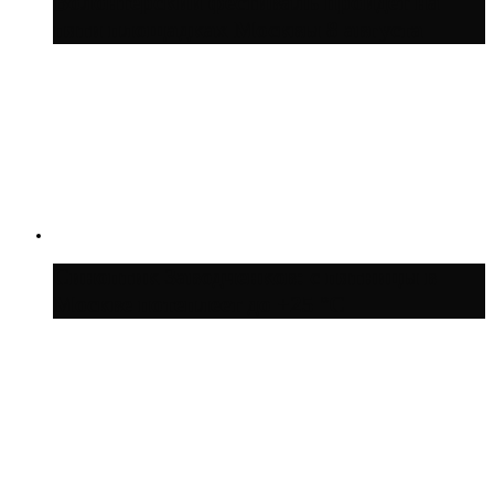
Волонтёрский фестиваль пройдёт на
пяти площадках Москвы 8 августа
Синоптик Заводченков: с пятницы в
Москве потеплеет до +25 °C