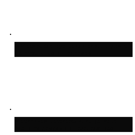
В Москве благоустроили сквер рядом с
Центральным ипподромом
Москвичам рассказали, когда жара
сменится дождями и похолоданием