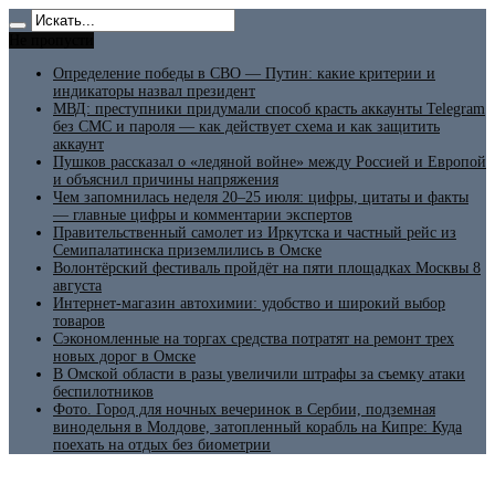
Не пропусти
Определение победы в СВО — Путин: какие критерии и
индикаторы назвал президент
МВД: преступники придумали способ красть аккаунты Telegram
без СМС и пароля — как действует схема и как защитить
аккаунт
Пушков рассказал о «ледяной войне» между Россией и Европой
и объяснил причины напряжения
Чем запомнилась неделя 20–25 июля: цифры, цитаты и факты
— главные цифры и комментарии экспертов
Правительственный самолет из Иркутска и частный рейс из
Семипалатинска приземлились в Омске
Волонтёрский фестиваль пройдёт на пяти площадках Москвы 8
августа
Интернет-магазин автохимии: удобство и широкий выбор
товаров
Сэкономленные на торгах средства потратят на ремонт трех
новых дорог в Омске
В Омской области в разы увеличили штрафы за съемку атаки
беспилотников
Фото. Город для ночных вечеринок в Сербии, подземная
винодельня в Молдове, затопленный корабль на Кипре: Куда
поехать на отдых без биометрии