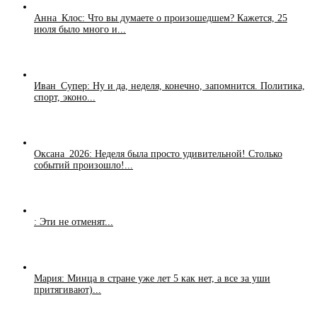
Анна_Клос: Что вы думаете о произошедшем? Кажется, 25
июля было много и...
Иван_Супер: Ну и да, неделя, конечно, запомнится. Политика,
спорт, эконо...
Оксана_2026: Неделя была просто удивительной! Столько
событий произошло!...
: Эти не отменят...
Мария: Минца в стране уже лет 5 как нет, а все за уши
притягивают)...