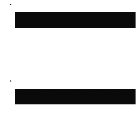
Синоптик Ильин: в ночь на 24 июля в
Московской области может быть +8 °C
Синоптик Шувалов: дождь повторится в
Москве сегодня во второй половине дня