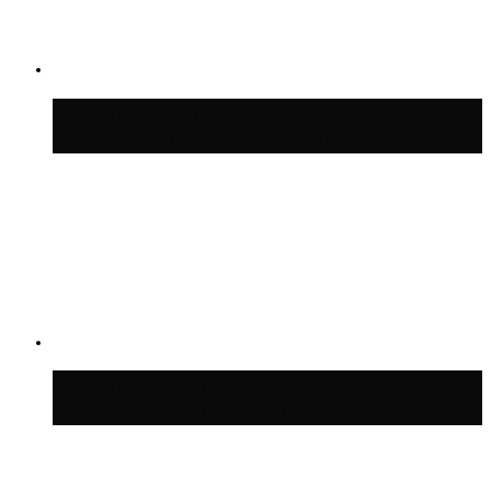
Синоптик Леус спрогнозировал
возвращение дождей в Москву
Синоптик Позднякова рассказала, когда
в столицу придут дожди и грозы