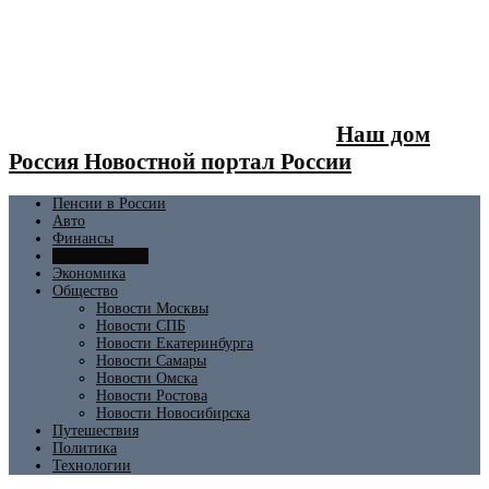
Наш дом
Россия Новостной портал России
Пенсии в России
Авто
Финансы
Происшествия
Экономика
Общество
Новости Москвы
Новости СПБ
Новости Екатеринбурга
Новости Самары
Новости Омска
Новости Ростова
Новости Новосибирска
Путешествия
Политика
Технологии