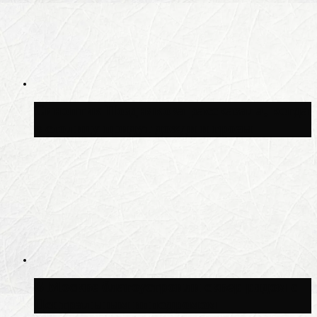
Синоптик Позднякова рассказала, когда
в столицу придут дожди и грозы
В Москве благоустроили сквер рядом с
Центральным ипподромом