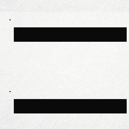
Синоптик Шувалов: дождь повторится в
Москве сегодня во второй половине дня
Синоптик Леус спрогнозировал
возвращение дождей в Москву