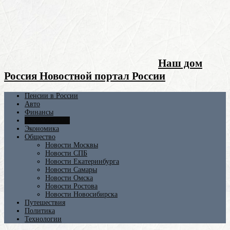
Наш дом
Россия Новостной портал России
Пенсии в России
Авто
Финансы
Происшествия
Экономика
Общество
Новости Москвы
Новости СПБ
Новости Екатеринбурга
Новости Самары
Новости Омска
Новости Ростова
Новости Новосибирска
Путешествия
Политика
Технологии