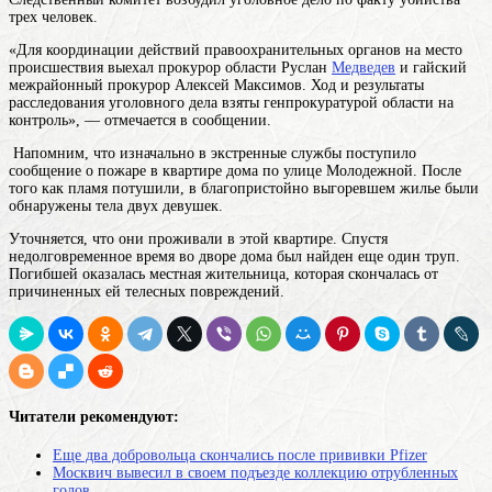
трех человек.
«Для координации действий правоохранительных органов на место
происшествия выехал прокурор области Руслан
Медведев
и гайский
межрайонный прокурор Алексей Максимов. Ход и результаты
расследования уголовного дела взяты генпрокуратурой области на
контроль», — отмечается в сообщении.
Напомним, что изначально в экстренные службы поступило
сообщение о пожаре в квартире дома по улице Молодежной. После
того как пламя потушили, в благопристойно выгоревшем жилье были
обнаружены тела двух девушек.
Уточняется, что они проживали в этой квартире. Спустя
недолговременное время во дворе дома был найден еще один труп.
Погибшей оказалась местная жительница, которая скончалась от
причиненных ей телесных повреждений.
Читатели рекомендуют:
Еще два добровольца скончались после прививки Pfizer
Москвич вывесил в своем подъезде коллекцию отрубленных
голов