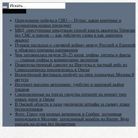
Не пропусти
Определение победы в СВО — Путин: какие критерии и
индикаторы назвал президент
МВД: преступники придумали способ красть аккаунты Telegram
без СМС и пароля — как действует схема и как защитить
аккаунт
Пушков рассказал о «ледяной войне» между Россией и Европой
и объяснил причины напряжения
Чем запомнилась неделя 20–25 июля: цифры, цитаты и факты
— главные цифры и комментарии экспертов
Правительственный самолет из Иркутска и частный рейс из
Семипалатинска приземлились в Омске
Волонтёрский фестиваль пройдёт на пяти площадках Москвы 8
августа
Интернет-магазин автохимии: удобство и широкий выбор
товаров
Сэкономленные на торгах средства потратят на ремонт трех
новых дорог в Омске
В Омской области в разы увеличили штрафы за съемку атаки
беспилотников
Фото. Город для ночных вечеринок в Сербии, подземная
винодельня в Молдове, затопленный корабль на Кипре: Куда
поехать на отдых без биометрии