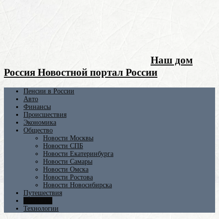
Наш дом
Россия Новостной портал России
Пенсии в России
Авто
Финансы
Происшествия
Экономика
Общество
Новости Москвы
Новости СПБ
Новости Екатеринбурга
Новости Самары
Новости Омска
Новости Ростова
Новости Новосибирска
Путешествия
Политика
Технологии