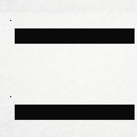
Синоптик Шувалов: дождь повторится в
Москве сегодня во второй половине дня
Синоптик Леус спрогнозировал
возвращение дождей в Москву