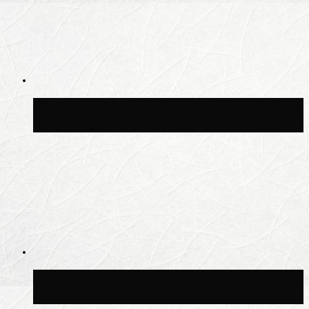
Синоптик Позднякова рассказала, когда
в столицу придут дожди и грозы
В Москве благоустроили сквер рядом с
Центральным ипподромом