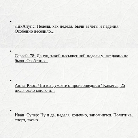
ЛикАпупс: Неделя, как неделя. Были взлеты и падения.
Особенно веселило...
Сергей_78: Да уж, такой насыщенной недели у нас давно не
было. Особенно...
Анна_Клос: Что вы думаете о произошедшем? Кажется, 25
июля было много и...
Иван_Супер: Ну и да, неделя, конечно, запомнится. Политика,
спорт, эконо...