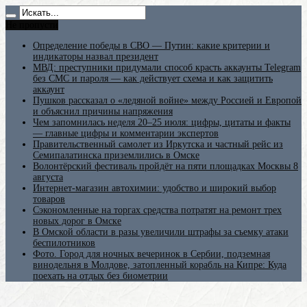
Не пропусти
Определение победы в СВО — Путин: какие критерии и
индикаторы назвал президент
МВД: преступники придумали способ красть аккаунты Telegram
без СМС и пароля — как действует схема и как защитить
аккаунт
Пушков рассказал о «ледяной войне» между Россией и Европой
и объяснил причины напряжения
Чем запомнилась неделя 20–25 июля: цифры, цитаты и факты
— главные цифры и комментарии экспертов
Правительственный самолет из Иркутска и частный рейс из
Семипалатинска приземлились в Омске
Волонтёрский фестиваль пройдёт на пяти площадках Москвы 8
августа
Интернет-магазин автохимии: удобство и широкий выбор
товаров
Сэкономленные на торгах средства потратят на ремонт трех
новых дорог в Омске
В Омской области в разы увеличили штрафы за съемку атаки
беспилотников
Фото. Город для ночных вечеринок в Сербии, подземная
винодельня в Молдове, затопленный корабль на Кипре: Куда
поехать на отдых без биометрии