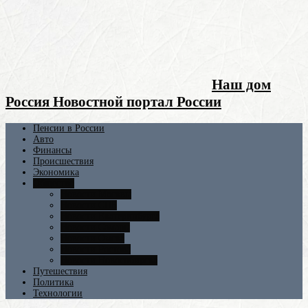
Наш дом
Россия Новостной портал России
Пенсии в России
Авто
Финансы
Происшествия
Экономика
Общество
Новости Москвы
Новости СПБ
Новости Екатеринбурга
Новости Самары
Новости Омска
Новости Ростова
Новости Новосибирска
Путешествия
Политика
Технологии