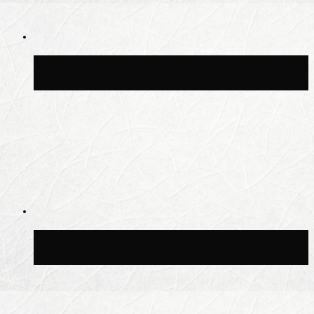
Синоптик Шувалов: дождь повторится в
Москве сегодня во второй половине дня
Синоптик Леус спрогнозировал
возвращение дождей в Москву