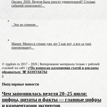
Оксана_2026: Неделя была просто удивительной! Столько
событий произошло!...
: Эти не отменят...
Мария: Минца в стране уже лет 5 как нет, а все за уши
притягивают)...
© rpgdom.ru 2017 - 2026 | Копирование материала только с рабочей
ссылкой на сайт |
✅По вопросам размещения статей и рекламы
обращаться: ☏ КОНТАКТЫ
x
Популярные новости
Чем запомнилась неделя 20–25 июля:
цифры, цитаты и факты — главные цифры
и комментарии экспертов