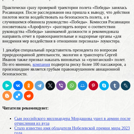
Практически сразу проверкой траектории полета «Победы» занялась
Росавиация. После расследования она пришла к выводу, что действия
пилотов могли воздействовать на безопасность полета, а в
случившемся обвинила руководство «Победы». Комиссия Росавиации
посоветовала «Аэрофлоту» «разглядеть вопрос о соответствии
руководства «Победы» занимаемой должности и рекомендовала
направить отчет в правоохранительные и надзорные органы «для
внедрения мер воздействия в отношении персонала» лоукостера.
1 декабря специальный представитель президента по вопросам
природоохранной деятельности, экологии и транспорта Сергей
Иванов также призвал наказать виноватых за «хулиганский» полет.
По его мнению,
компания
подвергла риску более 100 пассажиров, а
произошедшее является грубым правонарушением авиационной
безопасности.
Читатели рекомендуют:
Cын российского миллиардера Мордашова ушел в армию после
отчисления из вуза
Стало известно имя обладателя Нобелевской премии мира 2023
года