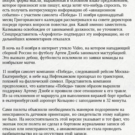
Вопрос
форма мысли, выраженная в основном языке предложением,
которое произносят или пишут, когда хотят что-нибудь спросить, то
есть получить интересующую информацию
об «авиационном
событии» с участием самолета «Победы» 11
ноября
одиннадцатый
месяц Григорианского календаря
рассматривался на совете директоров
посреди прочих вопросов повестки дня. Какой именно заместитель
Калмыкова освобожден от занимаемой должности, не уточняется.
Спецпредставитель «Аэрофлота» подтвердил эту информацию, но от
дальнейших комментариев отказался.
В ночь на 8 ноября в интернет утекло Video, на котором нападающий
сборной России по футболу Артем Дзюба занимался мастурбацией.
Это вызвало дебош, футболиста исключили из заявки команды на
ноябрьские матчи.
11 ноября самолет компании «Победа», следовавший рейсом Москва-
Екатеринбург, в небе над Нефтекамском пропархал по траектории,
похожей на фаллический символ. Представитель компании
предположил, что капитаны «Победы» таким образом выразили
поддержку Артему Дзюбе и проявили свое отношение к его травле.
Из-за отклонения от маршрута для выполнения виражей борт прибыл
в екатеринбургский аэропорт Кольцово с запозданием в 32 минуты.
Сами пилоты объяснили необходимость маневров подозрением на
неисправность датчиков ориентации, но свидетельств этому найдено
не было. На несостоятельность этой версии указывает и тот факт, что
экипаж после полета не сделал в бортовом журнальчике записи об
отказах или неисправностях, а авиакомпания не стала проводить
разбирательство из-за отсутствия этой записи.