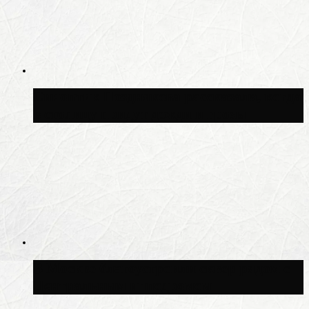
Синоптик Позднякова рассказала, когда
в столицу придут дожди и грозы
В Москве благоустроили сквер рядом с
Центральным ипподромом