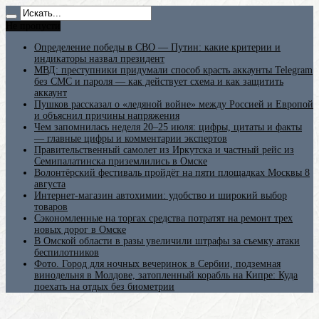
Не пропусти
Определение победы в СВО — Путин: какие критерии и
индикаторы назвал президент
МВД: преступники придумали способ красть аккаунты Telegram
без СМС и пароля — как действует схема и как защитить
аккаунт
Пушков рассказал о «ледяной войне» между Россией и Европой
и объяснил причины напряжения
Чем запомнилась неделя 20–25 июля: цифры, цитаты и факты
— главные цифры и комментарии экспертов
Правительственный самолет из Иркутска и частный рейс из
Семипалатинска приземлились в Омске
Волонтёрский фестиваль пройдёт на пяти площадках Москвы 8
августа
Интернет-магазин автохимии: удобство и широкий выбор
товаров
Сэкономленные на торгах средства потратят на ремонт трех
новых дорог в Омске
В Омской области в разы увеличили штрафы за съемку атаки
беспилотников
Фото. Город для ночных вечеринок в Сербии, подземная
винодельня в Молдове, затопленный корабль на Кипре: Куда
поехать на отдых без биометрии