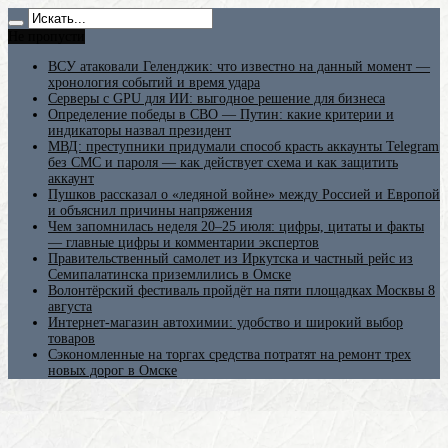
Не пропусти
ВСУ атаковали Геленджик: что известно на данный момент —
хронология событий и время удара
Серверы с GPU для ИИ: выгодное решение для бизнеса
Определение победы в СВО — Путин: какие критерии и
индикаторы назвал президент
МВД: преступники придумали способ красть аккаунты Telegram
без СМС и пароля — как действует схема и как защитить
аккаунт
Пушков рассказал о «ледяной войне» между Россией и Европой
и объяснил причины напряжения
Чем запомнилась неделя 20–25 июля: цифры, цитаты и факты
— главные цифры и комментарии экспертов
Правительственный самолет из Иркутска и частный рейс из
Семипалатинска приземлились в Омске
Волонтёрский фестиваль пройдёт на пяти площадках Москвы 8
августа
Интернет-магазин автохимии: удобство и широкий выбор
товаров
Сэкономленные на торгах средства потратят на ремонт трех
новых дорог в Омске