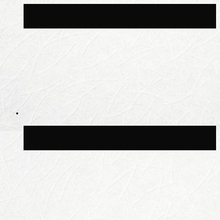
Синоптик Леус спрогнозировал
возвращение дождей в Москву
Синоптик Позднякова рассказала, когда
в столицу придут дожди и грозы