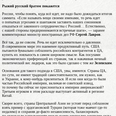
Рыжий русский братом покажется
России, чтобы понять, куда всё идет, не надо было дожидаться итогов
саммита. «Если называть вещи своими именами, то речь идет
о попытках угрозами и шантажом заставить наших союзников
отказаться от законного сотрудничества с Россией… Естественно,
с нашей стороны предпринимаются встречные шаги», — заранее
комментировал министр иностранных дел РФ
Сергей Лавров
.
Всё так, да не совсем. Речь не идет исключительно о давлении.
В современном мире это наименее продуктивный путь. США
пытаются буквально соблазнить российских контрагентов в ЦА,
купить их лояльность в самом широком смысле. Как посулами
экономических преференций их странам, так и накачивая личный
политический вес лидеров, как это было сделано с тем же
Зеленским
.
Основания для такого подхода в США, увы, имеются. Страны ЦА,
по сути, не имеют традиций самостоятельности, им нужно, как
и Украине, к кому-нибудь прилепиться. И если они когда-то были
частью Российской империи, включая ее советский извод,
то почему бы сейчас не прислониться к империи американской?
Третьим игроком в этом раскладе выступает активный в регионе
Китай.
Скорее всего, страны Центральной Азии не устоят перед соблазном
взять пример с эрдогановской Турции (которая тоже маячит где-то
недалеко) и сохраняя де-факто независимость, балансировать
по отдельным направлениям между всеми крупными центрами силы,