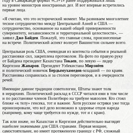
году в Самарканде формат «С5+1» ранее поддерживался лишь
на уровне министров иностранных дел. И вот впервые встретились
первые лица.
«Я считаю, что это исторический момент. Мы развиваем многолетнее
тесное сотрудничество между Центральной Азией и США —
сотрудничество, основанное на нашей общей приверженности
суверенитету, независимости и территориальной целостности», —
заявил
Джо Байден
. Пожалуй, это главные слова, произнесенные
на встрече. Политический аспект волнует Вашингтон сильнее всего.
Центральная роль США, очевидная из контекста события и реальной
расстановки сил, закреплена протоколом. На фото по правую руку
от Байдена президент Казахстана
Токаев
, по левую — лидер
Киргизии
Жапаров
. Президент Узбекистана
Мирзиёев
и политический новичок
Бердымухамедов
-младший — по краям.
Расстановка сохранилась и за столом переговоров, и в очередности
речей.
Имеющие давние традиции советологии, Штаты знают толк
в иерархиях. Политический расклад в СССР читался ими в том числе
и по расстановке членов Политбюро на трибуне мавзолея. Кто стоял
ближе «к телу» генсека, тот и важнее. Хотя русские остряки уже тогда
иронизировали, что всё дело возможно в здоровье отцов народа
(например, кому чаще требуется по нужде, тот и с краю).
Так или иначе, но Казахстан и Киргизия действительно выглядят
наиболее значимыми для США странами. Первая мощнее,
самостоятельнее, но имеет протяженную границу с РФ, сложный