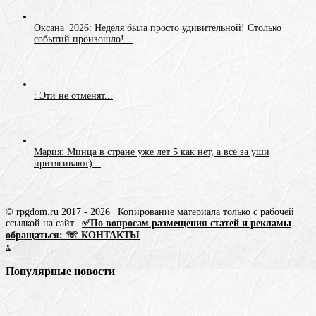
Оксана_2026: Неделя была просто удивительной! Столько
событий произошло!...
: Эти не отменят...
Мария: Минца в стране уже лет 5 как нет, а все за уши
притягивают)...
© rpgdom.ru 2017 - 2026 | Копирование материала только с рабочей
ссылкой на сайт |
✅По вопросам размещения статей и рекламы
обращаться: ☏ КОНТАКТЫ
x
Популярные новости