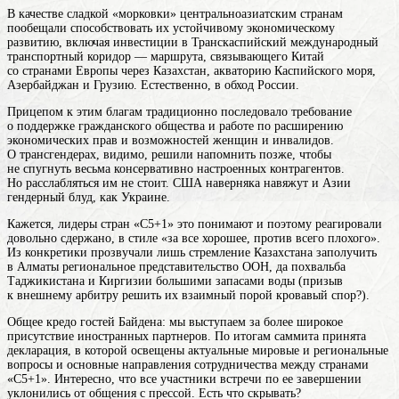
В качестве сладкой «морковки» центральноазиатским странам
пообещали способствовать их устойчивому экономическому
развитию, включая инвестиции в Транскаспийский международный
транспортный коридор — маршрута, связывающего Китай
со странами Европы через Казахстан, акваторию Каспийского моря,
Азербайджан и Грузию. Естественно, в обход России.
Прицепом к этим благам традиционно последовало требование
о поддержке гражданского общества и работе по расширению
экономических прав и возможностей женщин и инвалидов.
О трансгендерах, видимо, решили напомнить позже, чтобы
не спугнуть весьма консервативно настроенных контрагентов.
Но расслабляться им не стоит. США наверняка навяжут и Азии
гендерный блуд, как Украине.
Кажется, лидеры стран «С5+1» это понимают и поэтому реагировали
довольно сдержано, в стиле «за все хорошее, против всего плохого».
Из конкретики прозвучали лишь стремление Казахстана заполучить
в Алматы региональное представительство ООН, да похвальба
Таджикистана и Киргизии большими запасами воды (призыв
к внешнему арбитру решить их взаимный порой кровавый спор?).
Общее кредо гостей Байдена: мы выступаем за более широкое
присутствие иностранных партнеров. По итогам саммита принята
декларация, в которой освещены актуальные мировые и региональные
вопросы и основные направления сотрудничества между странами
«С5+1». Интересно, что все участники встречи по ее завершении
уклонились от общения с прессой. Есть что скрывать?