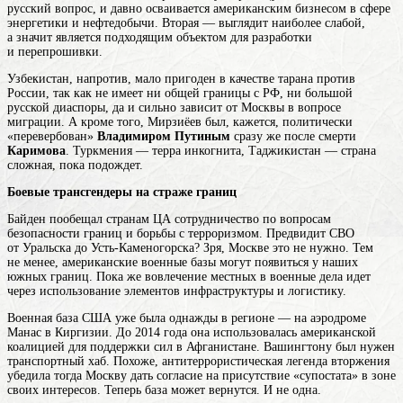
русский вопрос, и давно осваивается американским бизнесом в сфере
энергетики и нефтедобычи. Вторая — выглядит наиболее слабой,
а значит является подходящим объектом для разработки
и перепрошивки.
Узбекистан, напротив, мало пригоден в качестве тарана против
России, так как не имеет ни общей границы с РФ, ни большой
русской диаспоры, да и сильно зависит от Москвы в вопросе
миграции. А кроме того, Мирзиёев был, кажется, политически
«перевербован»
Владимиром Путиным
сразу же после смерти
Каримова
. Туркмения — терра инкогнита, Таджикистан — страна
сложная, пока подождет.
Боевые трансгендеры на страже границ
Байден пообещал странам ЦА сотрудничество по вопросам
безопасности границ и борьбы с терроризмом. Предвидит СВО
от Уральска до Усть-Каменогорска? Зря, Москве это не нужно. Тем
не менее, американские военные базы могут появиться у наших
южных границ. Пока же вовлечение местных в военные дела идет
через использование элементов инфраструктуры и логистику.
Военная база США уже была однажды в регионе — на аэродроме
Манас в Киргизии. До 2014 года она использовалась американской
коалицией для поддержки сил в Афганистане. Вашингтону был нужен
транспортный хаб. Похоже, антитеррористическая легенда вторжения
убедила тогда Москву дать согласие на присутствие «супостата» в зоне
своих интересов. Теперь база может вернутся. И не одна.