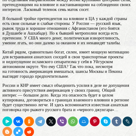
претендующими на влияние и настаивающими на соблюдении своих
интересов. Ласковый теленок семь маток сосет.
В большой тройке претендентов на влияние в ЦА у каждой страны
есть свои сильные и слабые стороны. У России — русский язык,
рынок труда и хорошие отношения с Афганистаном (его боятся
в Душанбе и Ашхабаде). Но к бывшей метрополии всегда есть
претензии. У США много денег, политическая изворотливость,
умение лгать, но они далеко за океаном и их ненавидят талибы.
Китай рядом, сравнительно богат, силен, имеет мощную мотивацию
для встраивания азиатских соседей в свои транспортные проекты
и недопущение исламского сепаратизма у себя в Уйгурском
автономном округе. Что ему США? Так что пока, несмотря
на готовность американцев вмешаться, шансы Москвы и Пекина
выглядят гораздо предпочтительнее.
России и КНР имеет смысл объединить усилия в деле не допущения
активного присутствия американцев у своих границ. Общий
интерес — большое дело. Когда эта опасность будет в целом
купирована, договориться о границах взаимного влиянии в регионе
будет существенно легче. И здесь вспоминается известная азиатская
поговорка про рыжего русского брата и «черного джунгара»…