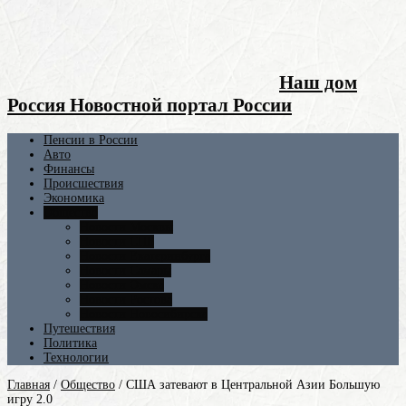
Наш дом
Россия Новостной портал России
Пенсии в России
Авто
Финансы
Происшествия
Экономика
Общество
Новости Москвы
Новости СПБ
Новости Екатеринбурга
Новости Самары
Новости Омска
Новости Ростова
Новости Новосибирска
Путешествия
Политика
Технологии
Главная
/
Общество
/
США затевают в Центральной Азии Большую
игру 2.0