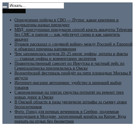
Не пропусти
Определение победы в СВО — Путин: какие критерии и
индикаторы назвал президент
МВД: преступники придумали способ красть аккаунты Telegram
без СМС и пароля — как действует схема и как защитить
аккаунт
Пушков рассказал о «ледяной войне» между Россией и Европой
и объяснил причины напряжения
Чем запомнилась неделя 20–25 июля: цифры, цитаты и факты
— главные цифры и комментарии экспертов
Правительственный самолет из Иркутска и частный рейс из
Семипалатинска приземлились в Омске
Волонтёрский фестиваль пройдёт на пяти площадках Москвы 8
августа
Интернет-магазин автохимии: удобство и широкий выбор
товаров
Сэкономленные на торгах средства потратят на ремонт трех
новых дорог в Омске
В Омской области в разы увеличили штрафы за съемку атаки
беспилотников
Фото. Город для ночных вечеринок в Сербии, подземная
винодельня в Молдове, затопленный корабль на Кипре: Куда
поехать на отдых без биометрии