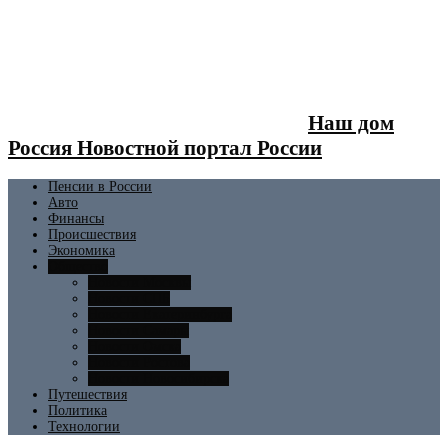
Наш дом
Россия Новостной портал России
Пенсии в России
Авто
Финансы
Происшествия
Экономика
Общество
Новости Москвы
Новости СПБ
Новости Екатеринбурга
Новости Самары
Новости Омска
Новости Ростова
Новости Новосибирска
Путешествия
Политика
Технологии