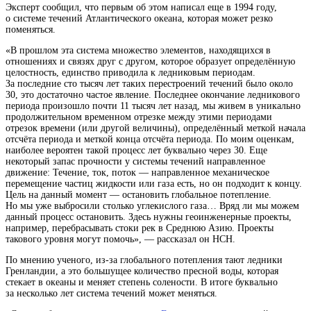
Эксперт сообщил, что первым об этом написал еще в 1994 году,
о системе течений Атлантического океана, которая может резко
поменяться.
«В прошлом эта
система
множество элементов, находящихся в
отношениях и связях друг с другом, которое образует определённую
целостность, единство
приводила к ледниковым периодам.
За последние сто тысяч лет таких перестроений течений было около
30, это достаточно частое явление. Последнее окончание ледникового
периода произошло почти 11 тысяч лет назад, мы живем в уникально
продолжительном временном отрезке между этими
периодами
отрезок времени (или другой величины), определённый меткой начала
отсчёта периода и меткой конца отсчёта периода
. По моим оценкам,
наиболее вероятен такой процесс лет буквально через 30. Еще
некоторый запас прочности у системы
течений
направленное
движение: Течение, ток, поток — направленное механическое
перемещение частиц жидкости или газа
есть, но он подходит к концу.
Цель на данный момент — остановить глобальное потепление.
Но мы уже выбросили столько углекислого газа… Вряд ли мы можем
данный процесс остановить. Здесь нужны геоинженерные проекты,
например, перебрасывать стоки рек в Среднюю Азию. Проекты
такового уровня могут помочь», — рассказал он НСН.
По мнению ученого, из-за глобального потепления тают ледники
Гренландии, а это большущее количество пресной воды, которая
стекает в океаны и меняет степень солености. В итоге буквально
за несколько лет система течений может меняться.