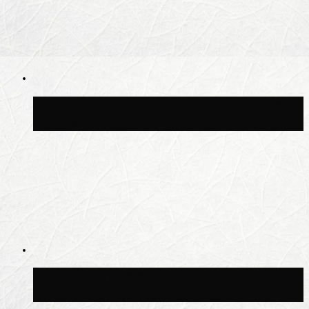
Синоптик Шувалов: дождь повторится в
Москве сегодня во второй половине дня
Синоптик Леус спрогнозировал
возвращение дождей в Москву