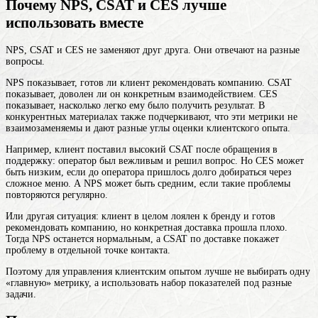
Почему NPS, CSAT и CES лучше
использовать вместе
NPS, CSAT и CES не заменяют друг друга. Они отвечают на разные
вопросы.
NPS показывает, готов ли клиент рекомендовать компанию. CSAT
показывает, доволен ли он конкретным взаимодействием. CES
показывает, насколько легко ему было получить результат. В
конкурентных материалах также подчеркивают, что эти метрики не
взаимозаменяемы и дают разные углы оценки клиентского опыта.
Например, клиент поставил высокий CSAT после обращения в
поддержку: оператор был вежливым и решил вопрос. Но CES может
быть низким, если до оператора пришлось долго добираться через
сложное меню. А NPS может быть средним, если такие проблемы
повторяются регулярно.
Или другая ситуация: клиент в целом лоялен к бренду и готов
рекомендовать компанию, но конкретная доставка прошла плохо.
Тогда NPS останется нормальным, а CSAT по доставке покажет
проблему в отдельной точке контакта.
Поэтому для управления клиентским опытом лучше не выбирать одну
«главную» метрику, а использовать набор показателей под разные
задачи.