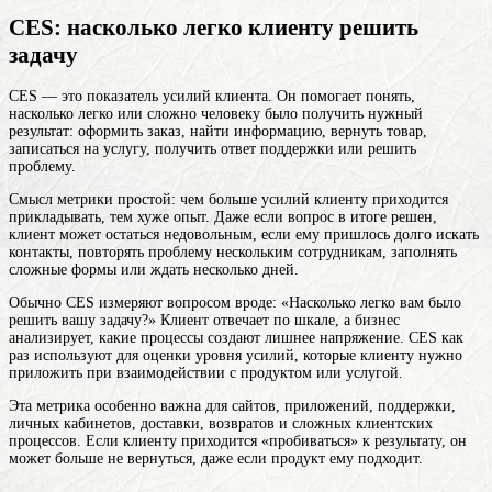
CES: насколько легко клиенту решить
задачу
CES — это показатель усилий клиента. Он помогает понять,
насколько легко или сложно человеку было получить нужный
результат: оформить заказ, найти информацию, вернуть товар,
записаться на услугу, получить ответ поддержки или решить
проблему.
Смысл метрики простой: чем больше усилий клиенту приходится
прикладывать, тем хуже опыт. Даже если вопрос в итоге решен,
клиент может остаться недовольным, если ему пришлось долго искать
контакты, повторять проблему нескольким сотрудникам, заполнять
сложные формы или ждать несколько дней.
Обычно CES измеряют вопросом вроде: «Насколько легко вам было
решить вашу задачу?» Клиент отвечает по шкале, а бизнес
анализирует, какие процессы создают лишнее напряжение. CES как
раз используют для оценки уровня усилий, которые клиенту нужно
приложить при взаимодействии с продуктом или услугой.
Эта метрика особенно важна для сайтов, приложений, поддержки,
личных кабинетов, доставки, возвратов и сложных клиентских
процессов. Если клиенту приходится «пробиваться» к результату, он
может больше не вернуться, даже если продукт ему подходит.