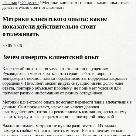
Главная
/
Общество
/
Метрики клиентского опыта: какие показатели
действительно стоит отслеживать
Метрики клиентского опыта: какие
показатели действительно стоит
отслеживать
30.05.2026
Зачем измерять клиентский опыт
Клиентский опыт нельзя улучшать только по ощущениям.
Руководителю может казаться, что сервис работает хорошо:
менеджеры отвечают, заявки обрабатываются, поддержка закрывает
обращения. Но клиент может видеть ситуацию иначе: долго ждет
ответа, повторно объясняет проблему, не понимает условия или
получает разную информацию от разных сотрудников.
Метрики клиентского опыта помогают перевести такие впечатления в
данные. Они показывают, насколько клиент доволен
взаимодействием, готов ли рекомендовать компанию, легко ли ему
решить задачу и возвращается ли он за повторной покупкой.
Важно понимать: метрики не нужны ради отчетов. Их задача —
находить слабые места в клиентском пути. Если клиентам сложно
оформить заказ, нужно упрощать процесс. Если они низко оценивают