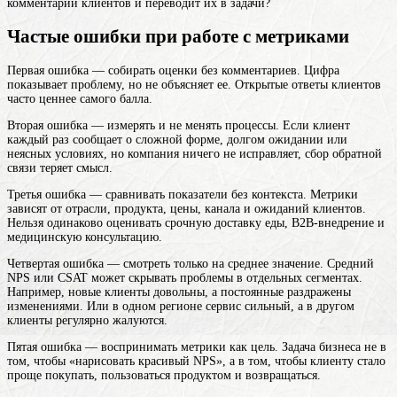
комментарии клиентов и переводит их в задачи?
Частые ошибки при работе с метриками
Первая ошибка — собирать оценки без комментариев. Цифра
показывает проблему, но не объясняет ее. Открытые ответы клиентов
часто ценнее самого балла.
Вторая ошибка — измерять и не менять процессы. Если клиент
каждый раз сообщает о сложной форме, долгом ожидании или
неясных условиях, но компания ничего не исправляет, сбор обратной
связи теряет смысл.
Третья ошибка — сравнивать показатели без контекста. Метрики
зависят от отрасли, продукта, цены, канала и ожиданий клиентов.
Нельзя одинаково оценивать срочную доставку еды, B2B-внедрение и
медицинскую консультацию.
Четвертая ошибка — смотреть только на среднее значение. Средний
NPS или CSAT может скрывать проблемы в отдельных сегментах.
Например, новые клиенты довольны, а постоянные раздражены
изменениями. Или в одном регионе сервис сильный, а в другом
клиенты регулярно жалуются.
Пятая ошибка — воспринимать метрики как цель. Задача бизнеса не в
том, чтобы «нарисовать красивый NPS», а в том, чтобы клиенту стало
проще покупать, пользоваться продуктом и возвращаться.