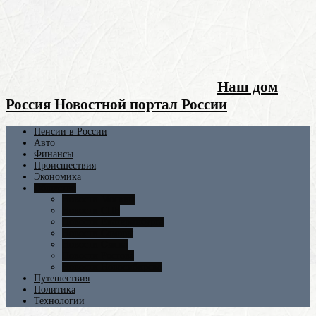
Наш дом
Россия Новостной портал России
Пенсии в России
Авто
Финансы
Происшествия
Экономика
Общество
Новости Москвы
Новости СПБ
Новости Екатеринбурга
Новости Самары
Новости Омска
Новости Ростова
Новости Новосибирска
Путешествия
Политика
Технологии