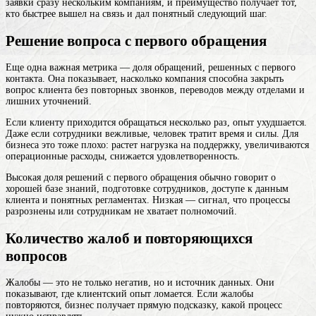
заявки сразу нескольким компаниям, и преимущество получает тот,
кто быстрее вышел на связь и дал понятный следующий шаг.
Решение вопроса с первого обращения
Еще одна важная метрика — доля обращений, решенных с первого
контакта. Она показывает, насколько компания способна закрыть
вопрос клиента без повторных звонков, переводов между отделами и
лишних уточнений.
Если клиенту приходится обращаться несколько раз, опыт ухудшается.
Даже если сотрудники вежливые, человек тратит время и силы. Для
бизнеса это тоже плохо: растет нагрузка на поддержку, увеличиваются
операционные расходы, снижается удовлетворенность.
Высокая доля решений с первого обращения обычно говорит о
хорошей базе знаний, подготовке сотрудников, доступе к данным
клиента и понятных регламентах. Низкая — сигнал, что процессы
разрознены или сотрудникам не хватает полномочий.
Количество жалоб и повторяющихся
вопросов
Жалобы — это не только негатив, но и источник данных. Они
показывают, где клиентский опыт ломается. Если жалобы
повторяются, бизнес получает прямую подсказку, какой процесс