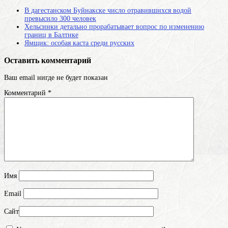
В дагестанском Буйнакске число отравившихся водой
превысило 300 человек
Хельсинки детально прорабатывает вопрос по изменению
границ в Балтике
Ямщик: особая каста среди русских
Оставить комментарий
Ваш email нигде не будет показан
Комментарий
*
Имя
Email
Сайт