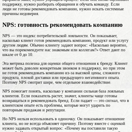
поддержку, нужно разбирать обращения и обучать команду. Если
люди не готовы рекомендовать компанию, нужно искать системные
причины недоверия.
NPS: готовность рекомендовать компанию
NPS — это индекс потребительской лояльности. Он показывает,
насколько клиент готов рекомендовать компанию, продукт или услугу
другим людям. Обычно клиенту задают вопрос: «Насколько вероятно,
что вы порекомендуете нас знакомым или коллегам?» Ответ дают по
шкале от 0 до 10.
Эта метрика полезна для оценки общего отношения к бренду. Клиент
может быть доволен конкретным звонком в поддержку, но при этом
не готов рекомендовать компанию из-за высокой цены, сложного
продукта, плохой доставки или предыдущего негативного опыта.
Поэтому NPS смотрит шире, чем отдельное взаимодействие.
NPS помогает понять, насколько у компании сильная база лояльных
клиентов. Если показатель растет, значит, клиенты чаще готовы
возвращаться и рекомендовать бренд. Если падает — это сигнал, что в
клиентском опыте есть проблемы, которые могут ударить по
повторным продажам и репутации.
Но NPS нельзя использовать в одиночку. Он показывает отношение
клиента, но не всегда объясняет причину. Поэтому вместе с оценкой
нужно задавать открытый вопрос: «Почему вы поставили такую