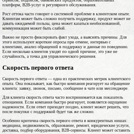
сервисов, подписок, банковских продуктов, образовательных
платформ, B2B-услуг и регулярного обслуживания.
Рост оттока часто говорит о системной проблеме в клиентском опыте.
Клиентам может быть сложно получить поддержку, продукт может не
давать ожидаемой пользы, цена может казаться необоснованной,
коммуникация может быть слабой.
Важно не просто фиксировать факт ухода, а выяснять причины. Для
этого используют короткие опросы при отмене, интервью с
клиентами, анализ обращений в поддержку и данные по поведению.
Если несколько клиентов уходят по одной причине, это уже не
случайность, а точка для управленческого решения.
Скорость первого ответа
Скорость первого ответа — одна из практических метрик клиентского
опыта. Она показывает, как быстро компания реагирует на обращение
клиента: заявку, звонок, письмо, сообщение в чате или мессенджере.
Для клиента скорость ответа часто воспринимается как показатель
отношения. Если компания быстро реагирует, появляется ощущение
надежности. Если ответ приходит поздно, клиент может решить, что
после покупки с поддержкой будет так же сложно.
Особенно критична скорость первого ответа в конкурентных нишах:
медицина, недвижимость, образование, ремонт, юридические услуги,
доставка, подбор оборудования, B2B-сервисы. Клиент может оставить