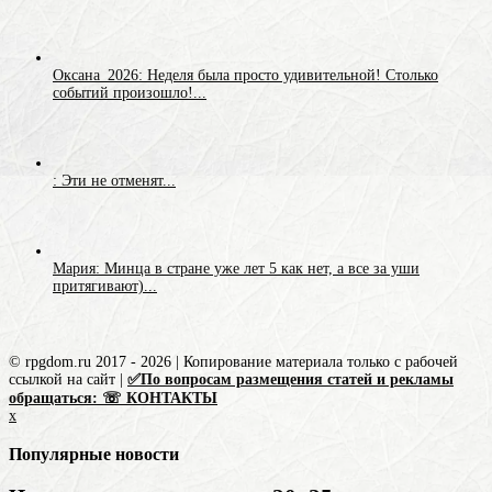
Оксана_2026: Неделя была просто удивительной! Столько
событий произошло!...
: Эти не отменят...
Мария: Минца в стране уже лет 5 как нет, а все за уши
притягивают)...
© rpgdom.ru 2017 - 2026 | Копирование материала только с рабочей
ссылкой на сайт |
✅По вопросам размещения статей и рекламы
обращаться: ☏ КОНТАКТЫ
x
Популярные новости