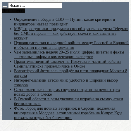
Не пропусти
Определение победы в СВО — Путин: какие критерии и
индикаторы назвал президент
МВД: преступники придумали способ красть аккаунты Telegram
без СМС и пароля — как действует схема и как защитить
аккаунт
Пушков рассказал о «ледяной войне» между Россией и Европой
и объяснил причины напряжения
Чем запомнилась неделя 20–25 июля: цифры, цитаты и факты
— главные цифры и комментарии экспертов
Правительственный самолет из Иркутска и частный рейс из
Семипалатинска приземлились в Омске
Волонтёрский фестиваль пройдёт на пяти площадках Москвы 8
августа
Интернет-магазин автохимии: удобство и широкий выбор
товаров
Сэкономленные на торгах средства потратят на ремонт трех
новых дорог в Омске
В Омской области в разы увеличили штрафы за съемку атаки
беспилотников
Фото. Город для ночных вечеринок в Сербии, подземная
винодельня в Молдове, затопленный корабль на Кипре: Куда
поехать на отдых без биометрии