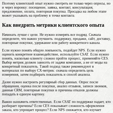
Поэтому клиентский опыт нужно смотреть не только через опросы, но
и через воронку: посещение, заявка, контакт, консультация,
предложение, оплата, повторная покупка. Просадка на любом этапе
может указывать на проблему в точке контакта.
Как внедрить метрики клиентского опыта
Начинать лучше с цели. Не нужно измерять все подряд. Сначала
определите, что важно улучшить: поддержку, продажи, сайт, доставку,
повторные покупки, удержание или работу конкретного канала.
Если нужно понять общую лояльность, подойдет NPS. Если нужно
оценить конкретное взаимодействие, используйте CSAT. Если нужно
понять, насколько клиенту сложно пройти процесс, применяйте CES.
Выбор метрик должен зависеть от задачи компании, а не от моды на
конкретный показатель. Такой подход также рекомендуют в
материалах по выбору CX-метрик: сначала определить цель
измерения, затем подбирать показатель и способ анализа.
Далее нужно настроить регулярный сбор данных. Опрос после
обращения, оценка после покупки, анализ отзывов, записи звонков,
данные CRM, повторные покупки и причины отказов должны
попадать в единую картину.
Важно назначить ответственных. Если CSAT по поддержке падает, кто
разбирает причины? Если CES показывает сложность оформления
заказа, кто упрощает процесс? Если NPS снижается, кто изучает