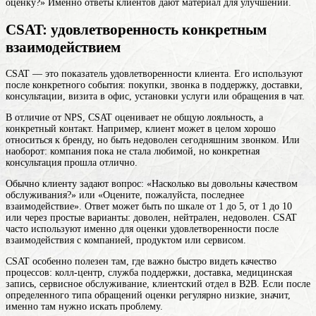
оценку?» Именно ответы клиентов дают материал для улучшений.
CSAT: удовлетворенность конкретным
взаимодействием
CSAT — это показатель удовлетворенности клиента. Его используют
после конкретного события: покупки, звонка в поддержку, доставки,
консультации, визита в офис, установки услуги или обращения в чат.
В отличие от NPS, CSAT оценивает не общую лояльность, а
конкретный контакт. Например, клиент может в целом хорошо
относиться к бренду, но быть недоволен сегодняшним звонком. Или
наоборот: компания пока не стала любимой, но конкретная
консультация прошла отлично.
Обычно клиенту задают вопрос: «Насколько вы довольны качеством
обслуживания?» или «Оцените, пожалуйста, последнее
взаимодействие». Ответ может быть по шкале от 1 до 5, от 1 до 10
или через простые варианты: доволен, нейтрален, недоволен. CSAT
часто используют именно для оценки удовлетворенности после
взаимодействия с компанией, продуктом или сервисом.
CSAT особенно полезен там, где важно быстро видеть качество
процессов: колл-центр, служба поддержки, доставка, медицинская
запись, сервисное обслуживание, клиентский отдел в B2B. Если после
определенного типа обращений оценки регулярно низкие, значит,
именно там нужно искать проблему.