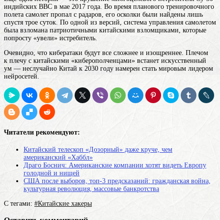
индийских ВВС в мае 2017 года. Во время планового тренировочного
полета самолет пропал с радаров, его осколки были найдены лишь
спустя трое суток. По одной из версий, система управления самолетом
была взломана патриотичными китайскими взломщиками, которые
попросту «увели» истребитель.
Очевидно, что кибератаки будут все сложнее и изощреннее. Плечом
к плечу с китайскими «киберополченцами» встанет искусственный
ум — неслучайно Китай к 2030 году намерен стать мировым лидером
нейросетей.
Читатели рекомендуют:
Китайский телескоп «Дозорный» даже круче, чем
американский «Хаббл»
Драго Боснич: Американские компании хотят видеть Европу
голодной и нищей
США после выборов, топ-3 предсказаний: гражданская война,
культурная революция, массовые банкротства
С тегами:
#Китайские хакеры