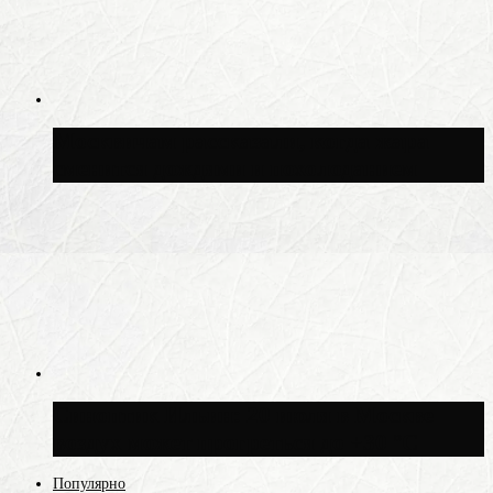
Москвичам рассказали, когда жара
сменится дождями и похолоданием
Синоптик Ильин: 20 июля в Москве
воздух может прогреться до +30 °C
Популярно