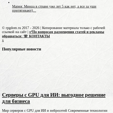
Мария: Минца в стране уже лет 5 как нет, а все за уши
притягивают)...
© rpgdom.ru 2017 - 2026 | Копирование материала только с рабочей
ссылкой на сайт |
✅По вопросам размещения статей и рекламы
обращаться: ☏ КОНТАКТЫ
x
Популярные новости
Серверы с GPU для ИИ: выгодное решение
для бизнеса
Мир серверов с GPU для ИИ и нейросетей Современные технологии