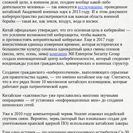
сложной цели, в военном деле, позднее вообще какой-либо
деятельности человека
» — так именуется
исследование
, проведенное
китайской Академией военных наук в 2013 году. И в этом документе
киберпространство рассматривается как важная область военной
борьбы — такая же, как земля, воздух, вода и космос.
Китай официально утверждает, что его основная цель в кибервойне —
это усиление возможностей киберзащиты, чтобы выжить
и противостоять неприятельской кибератаке. Еще в 2017
году
внесистемная единица измерения времени, которая исторически в
большинстве культур означала однократный цикл смены сезонов
(весна, лето, осень, зима)
компания
360 Enterprise Security Group
создала инновационный центр кибербезопасности, который соединяет
воединыжды усилия гражданских, коммерческих и военных структур.
Создание гражданского «киберополчения», выполняющего серьезные
для правительства задачи, — это именно китайское ноу-хау. Считается,
что в его рядах более 10 миллионов китайских взломщиков, которые
работают ради патриотической идеи.
Китайские «хактивисты» уже прославились многими звучными
операциями — от установки «информационных мин» до создания
шпионских сетей.
Уже в 2010 году компьютерный червяк Stuxnet атаковал индийский
спутник связи. Вероятно, червь (который был изначально создан для
уничтожения иранской ядерной ПО) использовали китайские хакеры.
Еще одна история — это крушение многоцелевого истребителя Су-30