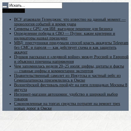
Не пропусти
ВСУ атаковали Геленджик: что известно на данный момент —
хронология событий и время удара
Серверы с GPU для ИИ: выгодное решение для бизнеса
Определение победы в СВО — Путин: какие критерии и
индикаторы назвал президент
МВД: преступники придумали способ красть аккаунты Telegram
без СМС и пароля — как действует схема и как защитить
аккаунт
Пушков рассказал о «ледяной войне» между Россией и Европой
и объяснил причины напряжения
Чем запомнилась неделя 20–25 июля: цифры, цитаты и факты
— главные цифры и комментарии экспертов
Правительственный самолет из Иркутска и частный рейс из
Семипалатинска приземлились в Омске
Волонтёрский фестиваль пройдёт на пяти площадках Москвы 8
августа
Интернет-магазин автохимии: удобство и широкий выбор
товаров
Сэкономленные на торгах средства потратят на ремонт трех
новых дорог в Омске