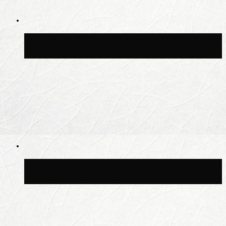
Синоптик Позднякова рассказала, когда
в столицу придут дожди и грозы
В Москве благоустроили сквер рядом с
Центральным ипподромом