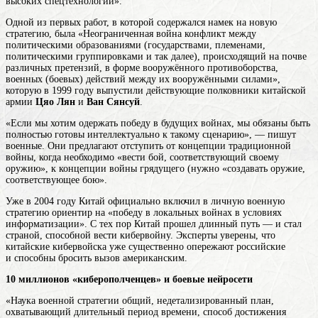
высоких спецтехнологий».
Одной из первых работ, в которой содержался намек на новую
стратегию, была «Неограниченная
война
конфликт между
политическими образованиями (государствами, племенами,
политическими группировками и так далее), происходящий на почве
различных претензий, в форме вооружённого противоборства,
военных (боевых) действий между их вооружёнными силами
»,
которую в 1999 году выпустили действующие полковники китайской
армии
Цяо Лян
и
Ван Сянсуй
.
«Если мы хотим одержать победу в будущих войнах, мы обязаны быть
полностью готовы интеллектуально к такому сценарию», — пишут
военные. Они предлагают отступить от концепции традиционной
войны, когда необходимо «вести бой, соответствующий своему
оружию», к концепции войны грядущего (нужно «создавать оружие,
соответствующее бою».
Уже в 2004 году Китай официально включил в личную военную
стратегию ориентир на «победу в локальных войнах в условиях
информатизации». С тех пор Китай прошел длинный путь — и стал
страной, способной вести кибервойну. Эксперты уверены, что
китайские кибервойска уже существенно опережают российские
и способны бросить вызов американским.
10 миллионов «киберополченцев» и боевые нейросети
«Наука военной
стратегии
общий, недетализированный план,
охватывающий длительный период времени, способ достижения