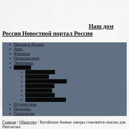
Наш дом
Россия Новостной портал России
Пенсии в России
Авто
Финансы
Происшествия
Экономика
Общество
Новости Москвы
Новости СПБ
Новости Екатеринбурга
Новости Самары
Новости Омска
Новости Ростова
Новости Новосибирска
Путешествия
Политика
Технологии
Главная
/
Общество
/
Китайские боевые хакеры становятся опасны для
Пентагона