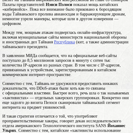
Палаты представителей
Нэнси Пэлоси
показал мощь китайских
«кибервойск». Пока все внимание было приковано к бороздящим
воды Тайваньского пролива авианосцам и барражирующим дронам,
немногие узрели маневры, которые шли в другом измерении —
цифровом.
Между тем, мощным атакам подверглась онлайн-инфраструктура,
включая муниципальные сайты министерств национальной обороны
и иностранных дел
Тайваня
Республика
(кит
, а также администрации
тайваньского президента.
В заявлении МИДа сообщается, что на официальные веб-сайты
поступало до 8,5 миллионов запросов в минуту с сотен тыс
количества IP-адресов из разных стран. В том числе с IP-адресов,
привязанных к устройствам, зарегистрированным в китайском
коммерческом интернет-пространстве.
Совместно с тем, Тайвань не удосужился предоставить никаких
доказательств, что DDoS-атаки были хоть как-то связаны
с официальными властями. Быстрее всего, речь шла о так называемых
«хактивистах» — отдельных хакерских группировках. Конкретно они
еще задолго до визита Пелоси сканировали тайваньский сегмент
интернета на предмет уязвимостей.
И такая стратегия отличается о той, что употребляют
проправительственные хакеры, говорит декан исследовательского
отдела американского Технологического института SANS
Йоханнес
Ульрих
. Совместно с тем, китайские «
хактивисты
использование