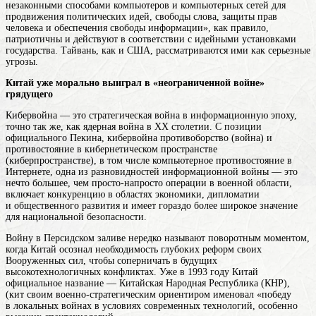
незаконными способами компьютеров и компьютерных сетей для
продвижения политических идей, свободы слова, защиты прав
человека и обеспечения свободы информации
», как правило,
патриотичны и действуют в соответствии с идейными установками
государства. Тайвань, как и США, рассматриваются ими как серьезные
угрозы.
Китай уже морально выиграл в «неограниченной войне»
грядущего
Кибервойна — это стратегическая война в информационную эпоху,
точно так же, как ядерная война в XX столетии. С позиции
официального Пекина,
кибервойна
противоборство (война) и
противостояние в кибернетическом пространстве
(киберпространстве), в том числе компьютерное противостояние в
Интернете, одна из разновидностей информационной войны
— это
нечто большее, чем просто-напросто операции в военной области,
включает конкуренцию в областях экономики, дипломатии
и общественного развития и имеет гораздо более широкое значение
для национальной безопасности.
Войну в Персидском заливе нередко называют поворотным моментом,
когда Китай осознал необходимость глубоких реформ своих
Вооруженных сил, чтобы соперничать в будущих
высокотехнологичных конфликтах. Уже в 1993 году
Китай
официальное название — Китайская Народная Республика (КНР),
(кит
своим военно-стратегическим ориентиром именовал «победу
в локальных войнах в условиях современных технологий, особенно