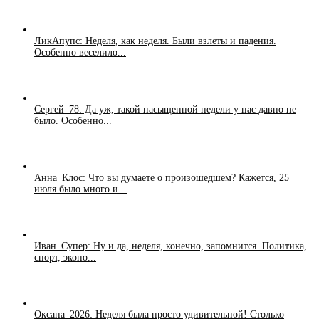
ЛикАпупс: Неделя, как неделя. Были взлеты и падения.
Особенно веселило...
Сергей_78: Да уж, такой насыщенной недели у нас давно не
было. Особенно...
Анна_Клос: Что вы думаете о произошедшем? Кажется, 25
июля было много и...
Иван_Супер: Ну и да, неделя, конечно, запомнится. Политика,
спорт, эконо...
Оксана_2026: Неделя была просто удивительной! Столько