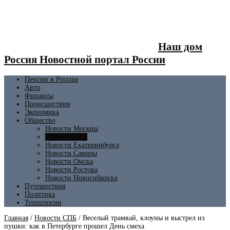
Наш дом
Россия Новостной портал России
Пенсии в России
Авто
Финансы
Происшествия
Экономика
Общество
Новости Москвы
Новости СПБ
Новости Екатеринбурга
Новости Самары
Новости Омска
Новости Ростова
Новости Новосибирска
Путешествия
Политика
Технологии
Главная
/
Новости СПБ
/
Веселый трамвай, клоуны и выстрел из
пушки: как в Петербурге прошел День смеха