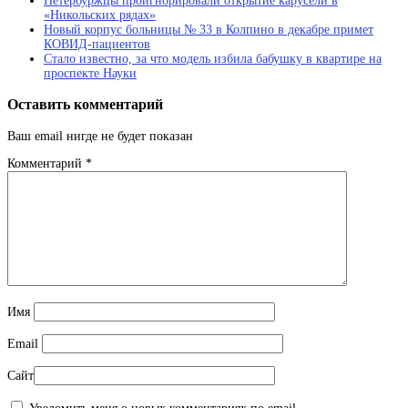
Петербуржцы проигнорировали открытие карусели в
«Никольских рядах»
Новый корпус больницы № 33 в Колпино в декабре примет
КОВИД-пациентов
Стало известно, за что модель избила бабушку в квартире на
проспекте Науки
Оставить комментарий
Ваш email нигде не будет показан
Комментарий
*
Имя
Email
Сайт