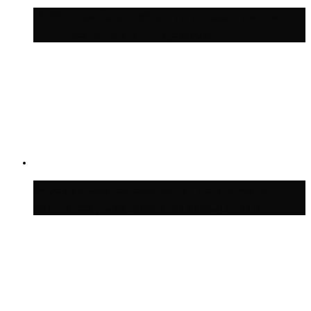
В Москве благоустроили сквер рядом с
Центральным ипподромом
Москвичам рассказали, когда жара
сменится дождями и похолоданием