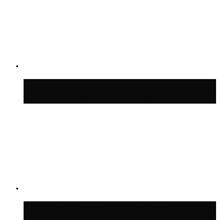
Синоптик Шувалов: дождь повторится в
Москве сегодня во второй половине дня
Синоптик Леус спрогнозировал
возвращение дождей в Москву