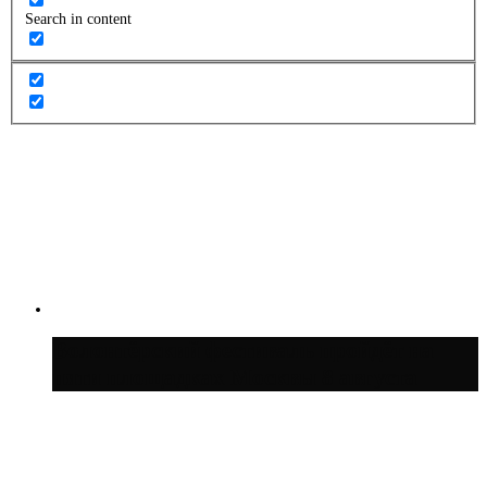
Search in content
Волонтёрский фестиваль пройдёт на
пяти площадках Москвы 8 августа