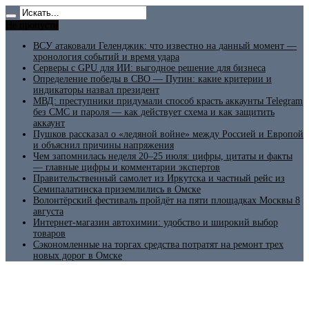
Не пропусти
ВСУ атаковали Геленджик: что известно на данный момент —
хронология событий и время удара
Серверы с GPU для ИИ: выгодное решение для бизнеса
Определение победы в СВО — Путин: какие критерии и
индикаторы назвал президент
МВД: преступники придумали способ красть аккаунты Telegram
без СМС и пароля — как действует схема и как защитить
аккаунт
Пушков рассказал о «ледяной войне» между Россией и Европой
и объяснил причины напряжения
Чем запомнилась неделя 20–25 июля: цифры, цитаты и факты
— главные цифры и комментарии экспертов
Правительственный самолет из Иркутска и частный рейс из
Семипалатинска приземлились в Омске
Волонтёрский фестиваль пройдёт на пяти площадках Москвы 8
августа
Интернет-магазин автохимии: удобство и широкий выбор
товаров
Сэкономленные на торгах средства потратят на ремонт трех
новых дорог в Омске