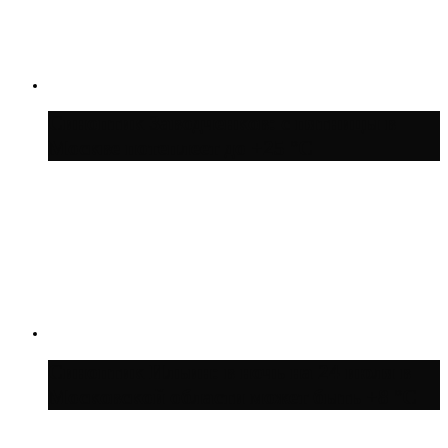
Синоптик Заводченков: с пятницы в
Москве потеплеет до +25 °C
Синоптик Ильин: в ночь на 24 июля в
Московской области может быть +8 °C