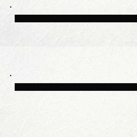
Волонтёрский фестиваль пройдёт на пят
Синоптик Заводченков: с пятницы в Моск