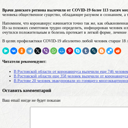
Врачи донского региона вылечили от COVID-19 более 113 тысяч ме
человека
общественное существо, обладающее разумом и сознанием, а 
Напомним, что коронавирус начинается точно так же, как обыкновенна
Из-за похожих симптомов трудно определить, инфицирован человек или
очутился положительным и болезнь протекает в легкой форме, лечение
В целях профилактики COVID-19 абсолютно любой человек старше 18 ле
Читатели рекомендуют:
В Ростовской области от коронавируса вылечили еще 746 челове
В Ростовской области еще 358 человек вылечили от коронавирус
В Ростове 20 человек эвакуировали из горящего многоквартирно
Оставить комментарий
Ваш email нигде не будет показан