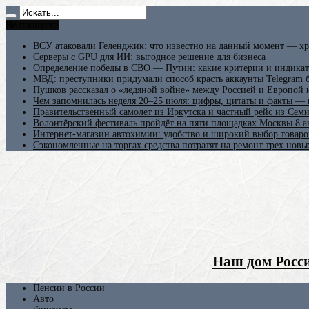
Не пропусти
ВСУ атаковали Геленджик: что известно на данный момент — хр
Серверы с GPU для ИИ: выгодное решение для бизнеса
Определение победы в СВО — Путин: какие критерии и индикат
МВД: преступники придумали способ красть аккаунты Telegram б
Пушков рассказал о «ледяной войне» между Россией и Европой
Чем запомнилась неделя 20–25 июля: цифры, цитаты и факты —
Правительственный самолет из Иркутска и частный рейс из Сем
Волонтёрский фестиваль пройдёт на пяти площадках Москвы 8 а
Интернет-магазин автохимии: удобство и широкий выбор товаро
Сэкономленные на торгах средства потратят на ремонт трех новы
Наш дом Росси
Пенсии в России
Авто