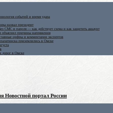
онология событий и время удара
оры назвал президент
ез СМС и пароля — как действует схема и как защитить аккаунт
 и объяснил причины напряжения
 главные цифры и комментарии экспертов
ипалатинска приземлились в Омске
вгуста
в
х дорог в Омске
я Новостной портал России