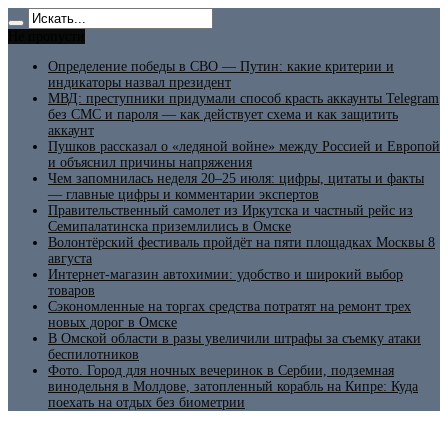
Не пропусти
Определение победы в СВО — Путин: какие критерии и
индикаторы назвал президент
МВД: преступники придумали способ красть аккаунты Telegram
без СМС и пароля — как действует схема и как защитить
аккаунт
Пушков рассказал о «ледяной войне» между Россией и Европой
и объяснил причины напряжения
Чем запомнилась неделя 20–25 июля: цифры, цитаты и факты
— главные цифры и комментарии экспертов
Правительственный самолет из Иркутска и частный рейс из
Семипалатинска приземлились в Омске
Волонтёрский фестиваль пройдёт на пяти площадках Москвы 8
августа
Интернет-магазин автохимии: удобство и широкий выбор
товаров
Сэкономленные на торгах средства потратят на ремонт трех
новых дорог в Омске
В Омской области в разы увеличили штрафы за съемку атаки
беспилотников
Фото. Город для ночных вечеринок в Сербии, подземная
винодельня в Молдове, затопленный корабль на Кипре: Куда
поехать на отдых без биометрии