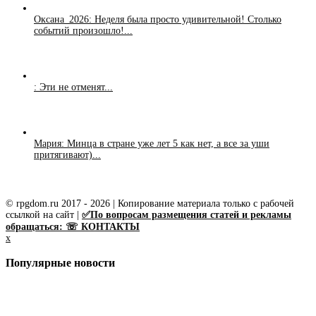
Оксана_2026: Неделя была просто удивительной! Столько
событий произошло!...
: Эти не отменят...
Мария: Минца в стране уже лет 5 как нет, а все за уши
притягивают)...
© rpgdom.ru 2017 - 2026 | Копирование материала только с рабочей
ссылкой на сайт |
✅По вопросам размещения статей и рекламы
обращаться: ☏ КОНТАКТЫ
x
Популярные новости