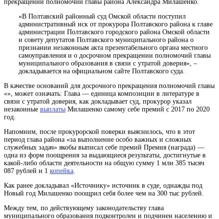
прекращении полномочий главы района Александра Милашенко.
«В Полтавский районный суд Омской области поступил
административный иск от прокурора Полтавского района к главе
администрации Полтавского городского района Омской области
и совету депутатов Полтавского муниципального района о
признании незаконным акта презентабельного органа местного
самоуправления и о досрочном прекращении полномочий главы
муниципального образования в связи с утратой доверия», –
докладывается на официальном сайте Полтавского суда.
В качестве оснований для досрочного прекращения полномочий
главы
«», может означать: Глава — единица композиции в литературе
в
связи с утратой доверия, как докладывает суд, прокурор указал
незаконные
выплаты
Милашенко самому себе премий с 2017 по 2020
год.
Напомним, после прокурорской поверки выяснилось, что в этот
период глава района «за выполнение особо важных и сложных
служебных задач» якобы выписал себе
премий
Премия (награда) —
одна из форм поощрения за выдающиеся результаты, достигнутые в
какой-либо области деятельности
на общую сумму 1 млн 385 тысяч
087 рублей и 1
копейка
.
Как ранее докладывал «Источнику» источник в суде, однажды под
Новый год Милашенко поощрил себя более чем на 300 тыс рублей.
Между тем, по действующему законодательству глава
муниципального образования подконтролен и подчинен населению и