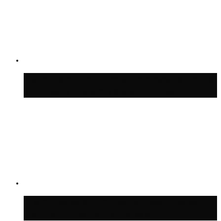
Синоптик Позднякова рассказала, когда
в столицу придут дожди и грозы
В Москве благоустроили сквер рядом с
Центральным ипподромом