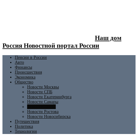
Наш дом
Россия Новостной портал России
Пенсии в России
Авто
Финансы
Происшествия
Экономика
Общество
Новости Москвы
Новости СПБ
Новости Екатеринбурга
Новости Самары
Новости Омска
Новости Ростова
Новости Новосибирска
Путешествия
Политика
Технологии