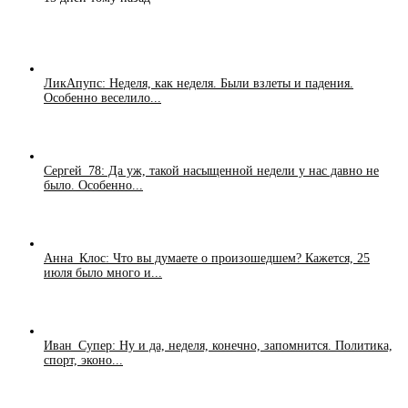
ЛикАпупс: Неделя, как неделя. Были взлеты и падения.
Особенно веселило...
Сергей_78: Да уж, такой насыщенной недели у нас давно не
было. Особенно...
Анна_Клос: Что вы думаете о произошедшем? Кажется, 25
июля было много и...
Иван_Супер: Ну и да, неделя, конечно, запомнится. Политика,
спорт, эконо...