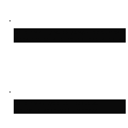
Синоптик Шувалов: дождь повторится в
Москве сегодня во второй половине дня
Синоптик Леус спрогнозировал
возвращение дождей в Москву