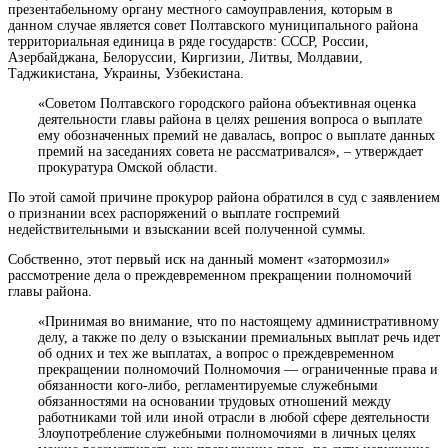
презентабельному органу местного самоуправления, которым в
данном случае является совет Полтавского муниципального
района
территориальная единица в ряде государств: СССР, России,
Азербайджана, Белоруссии, Киргизии, Литвы, Молдавии,
Таджикистана, Украины, Узбекистана
.
«Советом Полтавского городского района объективная оценка
деятельности главы района в целях решения вопроса о выплате
ему обозначенных премий не давалась, вопрос о выплате данных
премий на заседаниях совета не рассматривался», – утверждает
прокуратура Омской области.
По этой самой причине прокурор района обратился в суд с заявлением
о признании всех распоряжений о выплате госпремий
недействительными и взыскании всей полученной суммы.
Собственно, этот первый иск на данный момент «затормозил»
рассмотрение дела о преждевременном прекращении полномочий
главы района.
«Принимая во внимание, что по настоящему административному
делу, а также по делу о взыскании премиальных выплат речь идет
об одних и тех же выплатах, а вопрос о преждевременном
прекращении
полномочий
Полномочия — ограниченные права и
обязанности кого-либо, регламентируемые служебными
обязанностями на основании трудовых отношений между
работниками той или иной отрасли в любой сфере деятельности
Злоупотребление служебными полномочиями в личных целях