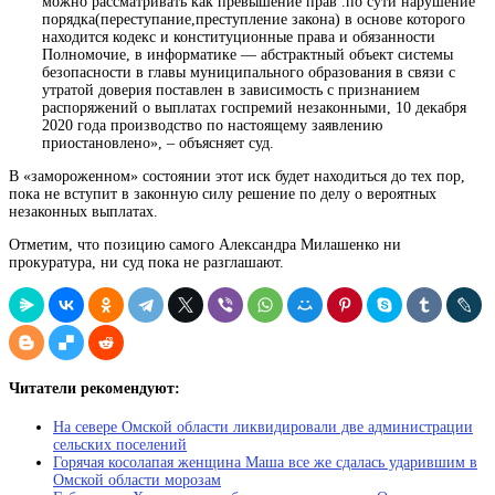
можно рассматривать как превышение прав .по сути нарушение
порядка(переступание,преступление закона) в основе которого
находится кодекс и конституционные права и обязанности
Полномочие, в информатике — абстрактный объект системы
безопасности в
главы муниципального образования в связи с
утратой доверия поставлен в зависимость с признанием
распоряжений о выплатах госпремий незаконными, 10 декабря
2020 года производство по настоящему заявлению
приостановлено», – объясняет суд.
В «замороженном» состоянии этот иск будет находиться до тех пор,
пока не вступит в законную силу решение по делу о вероятных
незаконных выплатах.
Отметим, что позицию самого Александра Милашенко ни
прокуратура, ни суд пока не разглашают.
Читатели рекомендуют:
На севере Омской области ликвидировали две администрации
сельских поселений
Горячая косолапая женщина Маша все же сдалась ударившим в
Омской области морозам