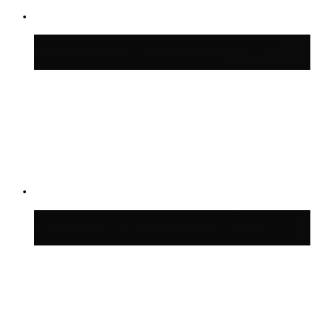
Синоптик Заводченков: с пятницы в
Москве потеплеет до +25 °C
Синоптик Ильин: в ночь на 24 июля в
Московской области может быть +8 °C