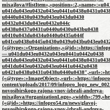
mixajlova/#listItem»,»position»:2,»name»:»
u041du043eu0432u043eu0441u0438u0431u043
u0440u0430u0439u043eu043du0430
u0432u043du043eu0432u044c
u0438u0437u0431u0440u0430u043bu0438
u0410u043du0434u0440u0435u044f
u041cu0438u0445u0430u0439u043bu043eu0432u04
{«@type»:»Organization»,»@id»:»https://infop
— u041du043eu0432u043eu0441u0442u0438
u041du043eu0432u043eu0441u0438u0431u043
u041du043eu0432u043eu0441u0442u0438
u0421u0438u0431u0438u0440u0438″,»url»:»http
{«@type»:»ImageObject»,»url»:»https://infopro
content/uploads/2017/09/infopro_logo_new_002.
novosibirskogo-rajona-vnov-izbrali-andreya-
mixajlova/#organizationLogo»,»width»:799,»he
{«@id»:»https://infopro54.ru/news/glavoj-
novosibirskogo-rajona-vnov-izbrali-andreya-