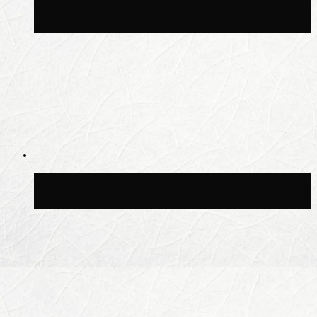
Синоптик Леус спрогнозировал
возвращение дождей в Москву
Синоптик Позднякова рассказала, когда
в столицу придут дожди и грозы