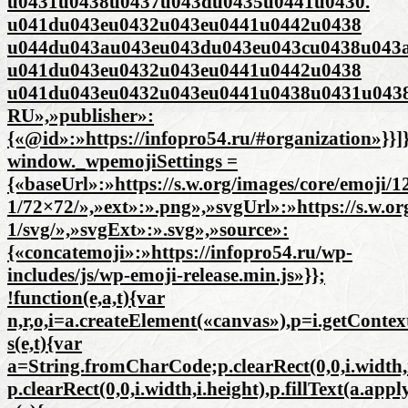
u0431u0438u0437u043du0435u0441u0430.
u041du043eu0432u043eu0441u0442u0438
u044du043au043eu043du043eu043cu0438u043a
u041du043eu0432u043eu0441u0442u0438
u041du043eu0432u043eu0441u0438u0431u0438
RU»,»publisher»:
{«@id»:»https://infopro54.ru/#organization»}}]
window._wpemojiSettings =
{«baseUrl»:»https://s.w.org/images/core/emoji/12
1/72×72/»,»ext»:».png»,»svgUrl»:»https://s.w.or
1/svg/»,»svgExt»:».svg»,»source»:
{«concatemoji»:»https://infopro54.ru/wp-
includes/js/wp-emoji-release.min.js»}};
!function(e,a,t){var
n,r,o,i=a.createElement(«canvas»),p=i.getConte
s(e,t){var
a=String.fromCharCode;p.clearRect(0,0,i.width,i.
p.clearRect(0,0,i.width,i.height),p.fillText(a.app