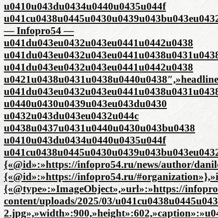
u0410u043du0434u0440u0435u044f
u041cu0438u0445u0430u0439u043bu043eu043
— Infopro54 —
u041du043eu0432u043eu0441u0442u0438
u041du043eu0432u043eu0441u0438u0431u043
u041du043eu0432u043eu0441u0442u0438
u0421u0438u0431u0438u0440u0438″,»headlin
u041du043eu0432u043eu0441u0438u0431u043
u0440u0430u0439u043eu043du0430
u0432u043du043eu0432u044c
u0438u0437u0431u0440u0430u043bu0438
u0410u043du0434u0440u0435u044f
u041cu0438u0445u0430u0439u043bu043eu0432
{«@id»:»https://infopro54.ru/news/author/dani
{«@id»:»https://infopro54.ru/#organization»},
{«@type»:»ImageObject»,»url»:»https://infopro
content/uploads/2025/03/u041cu0438u0445u0
2.jpg»,»width»:900,»height»:602,»caption»: