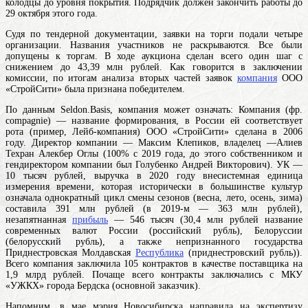
колодцы до уровня покрытия. Подрядчик должен закончить работы до
29 октября этого года.
Судя по тендерной документации, заявки на торги подали четыре
организации. Названия участников не раскрываются. Все были
допущены к торгам. В ходе аукциона сделан всего один шаг с
снижением до 43,39 млн рублей. Как говорится в заключении
комиссии, по итогам анализа вторых частей заявок
компания
ООО
«СтройСити» была признана победителем.
По данным Seldon.Basis,
компания
может означать: Компания (фр.
compagnie) — название формирования, в России ей соответствует
рота (пример, Лейб-компания)
ООО «СтройСити» сделана в 2006
году. Директор компании — Максим Клепиков, владелец —Алиев
Техран Алекбер Оглы (100% с 2019 года, до этого собственником и
гендиректором компании был Голубенко Андрей Викторович). УК —
10 тысяч рублей, выручка в 2020
году
внесистемная единица
измерения времени, которая исторически в большинстве культур
означала однократный цикл смены сезонов (весна, лето, осень, зима)
составила 391 млн рублей (в 2019-м — 363 млн рублей),
незапятнанная
прибыль
— 546 тысяч (30,4 млн
рублей
название
современных валют России (российский рубль), Белоруссии
(белорусский рубль), а также непризнанного государства
Приднестровская Молдавская
Республика
(приднестровский рубль)
).
Всего компания заключила 105 контрактов в качестве поставщика на
1,9 млрд рублей. Почаще всего контракты заключались c МКУ
«УЖКХ» города Бердска (основной заказчик).
Напомним, в мае мэрия Новосибирска направила на экспертизу