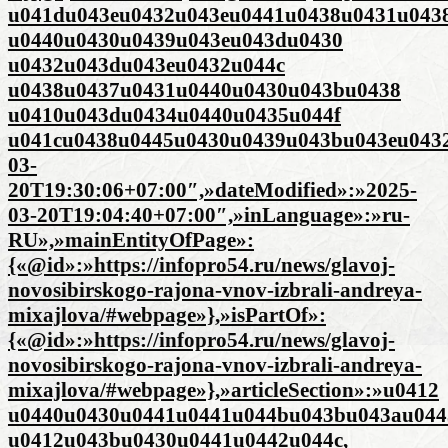
u041du043eu0432u043eu0441u0438u0431u043
u0440u0430u0439u043eu043du0430
u0432u043du043eu0432u044c
u0438u0437u0431u0440u0430u043bu0438
u0410u043du0434u0440u0435u044f
u041cu0438u0445u0430u0439u043bu043eu0432u
03-
20T19:30:06+07:00″,»dateModified»:»2025-
03-20T19:04:40+07:00″,»inLanguage»:»ru-
RU»,»mainEntityOfPage»:
{«@id»:»https://infopro54.ru/news/glavoj-
novosibirskogo-rajona-vnov-izbrali-andreya-
mixajlova/#webpage»},»isPartOf»:
{«@id»:»https://infopro54.ru/news/glavoj-
novosibirskogo-rajona-vnov-izbrali-andreya-
mixajlova/#webpage»},»articleSection»:»u0412
u0440u0430u0441u0441u044bu043bu043au044
u0412u043bu0430u0441u0442u044c,