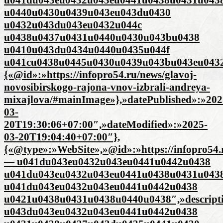
u0440u0430u0439u043eu043du0430
u0432u043du043eu0432u044c
u0438u0437u0431u0440u0430u043bu0438
u0410u043du0434u0440u0435u044f
u041cu0438u0445u0430u0439u043bu043eu0432
{«@id»:»https://infopro54.ru/news/glavoj-
novosibirskogo-rajona-vnov-izbrali-andreya-
mixajlova/#mainImage»},»datePublished»:»202
03-
20T19:30:06+07:00″,»dateModified»:»2025-
03-20T19:04:40+07:00″},
{«@type»:»WebSite»,»@id»:»https://infopro54.r
— u041du043eu0432u043eu0441u0442u0438
u041du043eu0432u043eu0441u0438u0431u043
u041du043eu0432u043eu0441u0442u0438
u0421u0438u0431u0438u0440u0438″,»descrip
u043du043eu0432u043eu0441u0442u0438