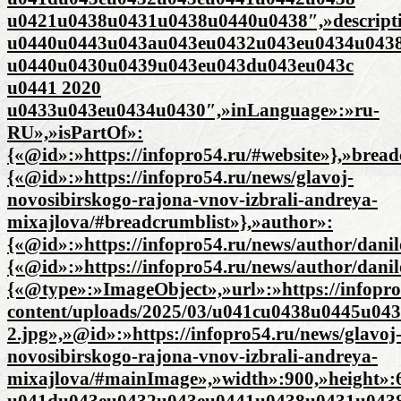
u0421u0438u0431u0438u0440u0438″,»descript
u0440u0443u043au043eu0432u043eu0434u043
u0440u0430u0439u043eu043du043eu043c
u0441 2020
u0433u043eu0434u0430″,»inLanguage»:»ru-
RU»,»isPartOf»:
{«@id»:»https://infopro54.ru/#website»},»brea
{«@id»:»https://infopro54.ru/news/glavoj-
novosibirskogo-rajona-vnov-izbrali-andreya-
mixajlova/#breadcrumblist»},»author»:
{«@id»:»https://infopro54.ru/news/author/danil
{«@id»:»https://infopro54.ru/news/author/dani
{«@type»:»ImageObject»,»url»:»https://infopro
content/uploads/2025/03/u041cu0438u0445u0
2.jpg»,»@id»:»https://infopro54.ru/news/glavoj
novosibirskogo-rajona-vnov-izbrali-andreya-
mixajlova/#mainImage»,»width»:900,»height»
u041du043eu0432u043eu0441u0438u0431u043