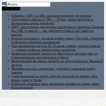
Не пропусти
Серверы с GPU для ИИ: выгодное решение для бизнеса
Определение победы в СВО — Путин: какие критерии и
индикаторы назвал президент
МВД: преступники придумали способ красть аккаунты Telegram
без СМС и пароля — как действует схема и как защитить
аккаунт
Пушков рассказал о «ледяной войне» между Россией и Европой
и объяснил причины напряжения
Чем запомнилась неделя 20–25 июля: цифры, цитаты и факты
— главные цифры и комментарии экспертов
Правительственный самолет из Иркутска и частный рейс из
Семипалатинска приземлились в Омске
Волонтёрский фестиваль пройдёт на пяти площадках Москвы 8
августа
Интернет-магазин автохимии: удобство и широкий выбор
товаров
Сэкономленные на торгах средства потратят на ремонт трех
новых дорог в Омске
В Омской области в разы увеличили штрафы за съемку атаки
беспилотников