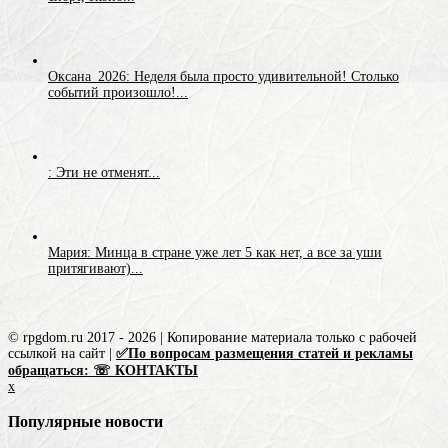
Оксана_2026: Неделя была просто удивительной! Столько
событий произошло!...
: Эти не отменят...
Мария: Минца в стране уже лет 5 как нет, а все за уши
притягивают)...
© rpgdom.ru 2017 - 2026 | Копирование материала только с рабочей
ссылкой на сайт |
✅По вопросам размещения статей и рекламы
обращаться: ☏ КОНТАКТЫ
x
Популярные новости