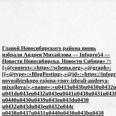
Главой Новосибирского района вновь
избрали Андрея Михайлова — Infopro54 —
Новости Новосибирска. Новости Сибири» />
{«@context»:»https://schema.org»,»@graph»:
[{«@type»:»BlogPosting»,»@id»:»https://infopr
novosibirskogo-rajona-vnov-izbrali-andreya-
mixajlova/»,»name»:»u0413u043bu0430u0432
u041du043eu0432u043eu0441u0438u0431u043
u0440u0430u0439u043eu043du0430
u0432u043du043eu0432u044c
u0438u0437u0431u0440u0430u043bu0438