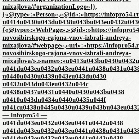
mixajlova/#organizationLogo»}},
{«@type»:»Person»,»@id»:»https://infopro54.r
u0414u0430u043du0438u043bu043eu0432u0430
{«@type»:»WebPage»,»@id»:»https://infopro54.
novosibirskogo-rajona-vnov-izbrali-andreya-
mixajlova/#webpage»,»url»:»https://infopro54.r
novosibirskogo-rajona-vnov-izbrali-andreya-
mixajlova/»,»name»:»u0413u043bu0430u0432
u041du043eu0432u043eu0441u0438u0431u043
u0440u0430u0439u043eu043du0430
u0432u043du043eu0432u044c
u0438u0437u0431u0440u0430u043bu0438
u0410u043du0434u0440u0435u044f
u041cu0438u0445u0430u0439u043bu043eu043
— Infopro54 —
u041du043eu0432u043eu0441u0442u0438
u041du043eu0432u043eu0441u0438u0431u043
u041du043eu0432u043eu0441u0442u0438