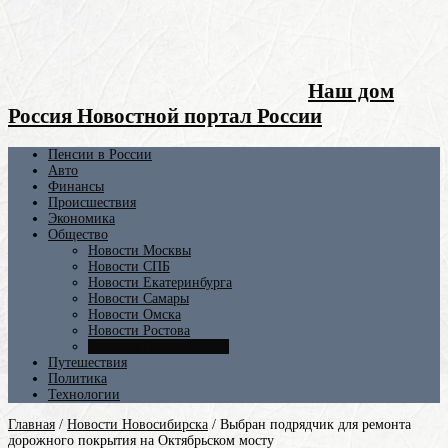
Наш дом
Россия Новостной портал России
Пенсии в России
Авто
Финансы
Происшествия
Экономика
Общество
Новости Москвы
Новости СПБ
Новости Екатеринбурга
Новости Самары
Новости Омска
Новости Ростова
Новости Новосибирска
Путешествия
Политика
Технологии
Главная
/
Новости Новосибирска
/
Выбран подрядчик для ремонта
дорожного покрытия на Октябрьском мосту