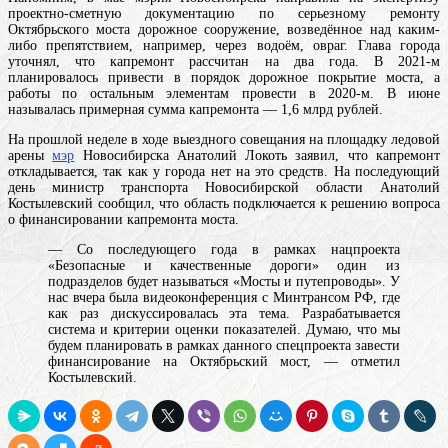
проектно-сметную документацию по серьезному ремонту
Октябрьского
моста
дорожное сооружение, возведённое над каким-
либо препятствием, например, через водоём, овраг
. Глава города
уточнял, что капремонт рассчитан на два года. В 2021-м
планировалось привести в порядок дорожное покрытие моста, а
работы по остальным элементам провести в 2020-м. В июне
называлась примерная сумма капремонта — 1,6 млрд рублей.
На прошлой неделе в ходе выездного совещания на площадку ледовой
арены
мэр
Новосибирска Анатолий Локоть заявил, что капремонт
откладывается, так как у города нет на это средств. На последующий
день министр транспорта Новосибирской области Анатолий
Костылевский сообщил, что область подключается к решению вопроса
о финансировании капремонта моста.
— Со последующего года в рамках нацпроекта
«Безопасные и качественные дороги» один из
подразделов будет называться «Мосты и путепроводы». У
нас вчера была видеоконференция с Минтрансом РФ, где
как раз дискуссировалась эта тема. Разрабатывается
система и критерии оценки показателей. Думаю, что мы
будем планировать в рамках данного спецпроекта завести
финансирование на Октябрьский мост, — отметил
Костылевский.