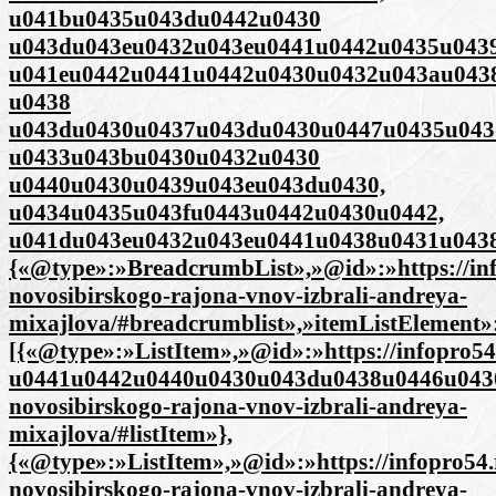
u041bu0435u043du0442u0430
u043du043eu0432u043eu0441u0442u0435u0439
u041eu0442u0441u0442u0430u0432u043au043
u0438
u043du0430u0437u043du0430u0447u0435u043
u0433u043bu0430u0432u0430
u0440u0430u0439u043eu043du0430,
u0434u0435u043fu0443u0442u0430u0442,
u041du043eu0432u043eu0441u0438u0431u0438
{«@type»:»BreadcrumbList»,»@id»:»https://inf
novosibirskogo-rajona-vnov-izbrali-andreya-
mixajlova/#breadcrumblist»,»itemListElement»
[{«@type»:»ListItem»,»@id»:»https://infopro
u0441u0442u0440u0430u043du0438u0446u0430″,»i
novosibirskogo-rajona-vnov-izbrali-andreya-
mixajlova/#listItem»},
{«@type»:»ListItem»,»@id»:»https://infopro54.
novosibirskogo-rajona-vnov-izbrali-andreya-