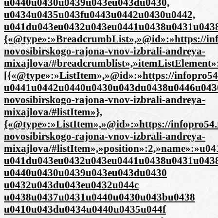
u0440u0430u0439u043eu043du0430,
u0434u0435u043fu0443u0442u0430u0442,
u041du043eu0432u043eu0441u0438u0431u0438
{«@type»:»BreadcrumbList»,»@id»:»https://inf
novosibirskogo-rajona-vnov-izbrali-andreya-
mixajlova/#breadcrumblist»,»itemListElement»
[{«@type»:»ListItem»,»@id»:»https://infopro
u0441u0442u0440u0430u043du0438u0446u0430″,»i
novosibirskogo-rajona-vnov-izbrali-andreya-
mixajlova/#listItem»},
{«@type»:»ListItem»,»@id»:»https://infopro54.
novosibirskogo-rajona-vnov-izbrali-andreya-
mixajlova/#listItem»,»position»:2,»name»:»
u041du043eu0432u043eu0441u0438u0431u043
u0440u0430u0439u043eu043du0430
u0432u043du043eu0432u044c
u0438u0437u0431u0440u0430u043bu0438
u0410u043du0434u0440u0435u044f