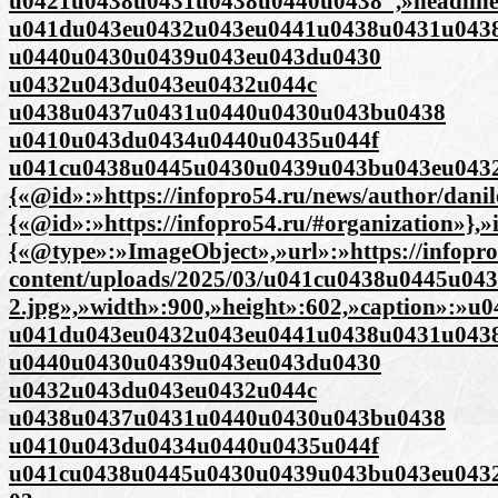
u0421u0438u0431u0438u0440u0438″,»headlin
u041du043eu0432u043eu0441u0438u0431u043
u0440u0430u0439u043eu043du0430
u0432u043du043eu0432u044c
u0438u0437u0431u0440u0430u043bu0438
u0410u043du0434u0440u0435u044f
u041cu0438u0445u0430u0439u043bu043eu0432
{«@id»:»https://infopro54.ru/news/author/dani
{«@id»:»https://infopro54.ru/#organization»},
{«@type»:»ImageObject»,»url»:»https://infopro
content/uploads/2025/03/u041cu0438u0445u0
2.jpg»,»width»:900,»height»:602,»caption»:
u041du043eu0432u043eu0441u0438u0431u043
u0440u0430u0439u043eu043du0430
u0432u043du043eu0432u044c
u0438u0437u0431u0440u0430u043bu0438
u0410u043du0434u0440u0435u044f
u041cu0438u0445u0430u0439u043bu043eu0432u