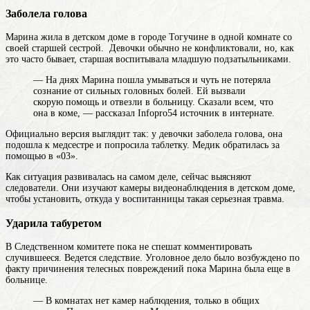
Заболела голова
Марина жила в детском доме в городе Тогучине в одной комнате со
своей старшей сестрой. Девочки обычно не конфликтовали, но, как
это часто бывает, старшая воспитывала младшую подзатыльниками.
― На днях Марина пошла умываться и чуть не потеряла
сознание от сильных головных болей. Ей вызвали
скорую помощь и отвезли в больницу. Сказали всем, что
она в коме, ― рассказал Infopro54 источник в интернате.
Официально версия выглядит так: у девочки заболела голова, она
подошла к медсестре и попросила таблетку. Медик обратилась за
помощью в «03».
Как ситуация развивалась на самом деле, сейчас выясняют
следователи. Они изучают камеры видеонаблюдения в детском доме,
чтобы установить, откуда у воспитанницы такая серьезная травма.
Ударила табуретом
В Следственном комитете пока не спешат комментировать
случившееся. Ведется следствие. Уголовное дело было возбуждено по
факту причинения телесных повреждений пока Марина была еще в
больнице.
― В комнатах нет камер наблюдения, только в общих