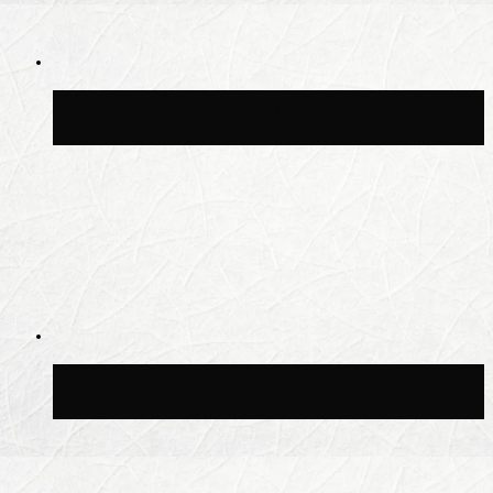
Синоптик Шувалов: дождь повторится в
Москве сегодня во второй половине дня
Синоптик Леус спрогнозировал
возвращение дождей в Москву