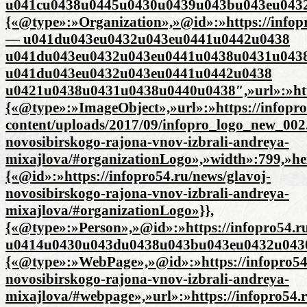
u041cu0438u0445u0430u0439u043bu043eu0432u04
{«@type»:»Organization»,»@id»:»https://infop
— u041du043eu0432u043eu0441u0442u0438
u041du043eu0432u043eu0441u0438u0431u043
u041du043eu0432u043eu0441u0442u0438
u0421u0438u0431u0438u0440u0438″,»url»:»http
{«@type»:»ImageObject»,»url»:»https://infopro
content/uploads/2017/09/infopro_logo_new_002.
novosibirskogo-rajona-vnov-izbrali-andreya-
mixajlova/#organizationLogo»,»width»:799,»he
{«@id»:»https://infopro54.ru/news/glavoj-
novosibirskogo-rajona-vnov-izbrali-andreya-
mixajlova/#organizationLogo»}},
{«@type»:»Person»,»@id»:»https://infopro54.r
u0414u0430u043du0438u043bu043eu0432u0430
{«@type»:»WebPage»,»@id»:»https://infopro54.
novosibirskogo-rajona-vnov-izbrali-andreya-
mixajlova/#webpage»,»url»:»https://infopro54.r