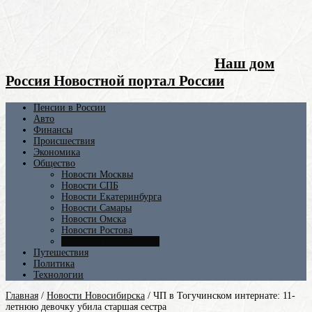
Наш дом
Россия Новостной портал России
Пенсии в России
Авто
Финансы
Происшествия
Экономика
Общество
Новости Москвы
Новости СПБ
Новости Екатеринбурга
Новости Самары
Новости Омска
Новости Ростова
Новости Новосибирска
Путешествия
Политика
Технологии
Главная
/
Новости Новосибирска
/
ЧП в Тогучинском интернате: 11-
летнюю девочку убила старшая сестра