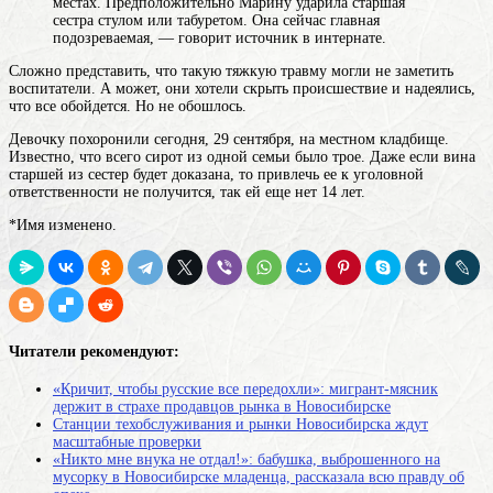
местах. Предположительно Марину ударила старшая
сестра стулом или табуретом. Она сейчас главная
подозреваемая, ― говорит источник в интернате.
Сложно представить, что такую тяжкую травму могли не заметить
воспитатели. А может, они хотели скрыть происшествие и надеялись,
что все обойдется. Но не обошлось.
Девочку похоронили сегодня, 29 сентября, на местном кладбище.
Известно, что всего сирот из одной семьи было трое. Даже если вина
старшей из сестер будет доказана, то привлечь ее к уголовной
ответственности не получится, так ей еще нет 14 лет.
*Имя изменено.
Читатели рекомендуют:
«Кричит, чтобы русские все передохли»: мигрант-мясник
держит в страхе продавцов рынка в Новосибирске
Станции техобслуживания и рынки Новосибирска ждут
масштабные проверки
«Никто мне внука не отдал!»: бабушка, выброшенного на
мусорку в Новосибирске младенца, рассказала всю правду об