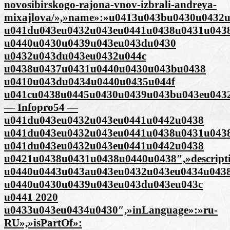
novosibirskogo-rajona-vnov-izbrali-andreya-
mixajlova/»,»name»:»u0413u043bu0430u0432
u041du043eu0432u043eu0441u0438u0431u043
u0440u0430u0439u043eu043du0430
u0432u043du043eu0432u044c
u0438u0437u0431u0440u0430u043bu0438
u0410u043du0434u0440u0435u044f
u041cu0438u0445u0430u0439u043bu043eu043
— Infopro54 —
u041du043eu0432u043eu0441u0442u0438
u041du043eu0432u043eu0441u0438u0431u043
u041du043eu0432u043eu0441u0442u0438
u0421u0438u0431u0438u0440u0438″,»descript
u0440u0443u043au043eu0432u043eu0434u043
u0440u0430u0439u043eu043du043eu043c
u0441 2020
u0433u043eu0434u0430″,»inLanguage»:»ru-
RU»,»isPartOf»: