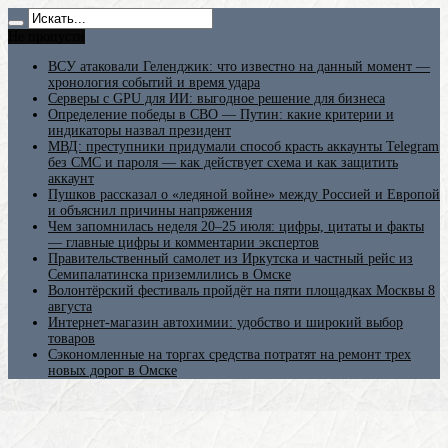
Не пропусти
ВСУ атаковали Геленджик: что известно на данный момент —
хронология событий и время удара
Серверы с GPU для ИИ: выгодное решение для бизнеса
Определение победы в СВО — Путин: какие критерии и
индикаторы назвал президент
МВД: преступники придумали способ красть аккаунты Telegram
без СМС и пароля — как действует схема и как защитить
аккаунт
Пушков рассказал о «ледяной войне» между Россией и Европой
и объяснил причины напряжения
Чем запомнилась неделя 20–25 июля: цифры, цитаты и факты
— главные цифры и комментарии экспертов
Правительственный самолет из Иркутска и частный рейс из
Семипалатинска приземлились в Омске
Волонтёрский фестиваль пройдёт на пяти площадках Москвы 8
августа
Интернет-магазин автохимии: удобство и широкий выбор
товаров
Сэкономленные на торгах средства потратят на ремонт трех
новых дорог в Омске