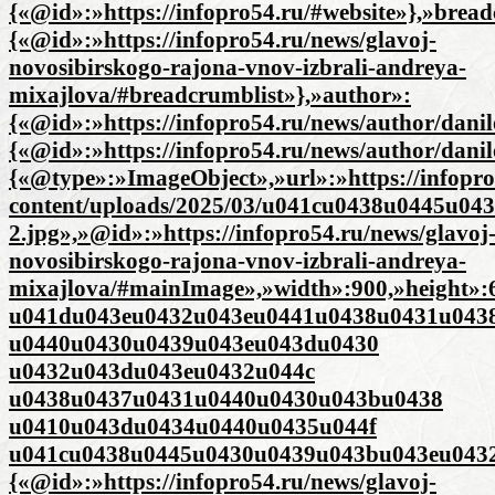
{«@id»:»https://infopro54.ru/#website»},»brea
{«@id»:»https://infopro54.ru/news/glavoj-
novosibirskogo-rajona-vnov-izbrali-andreya-
mixajlova/#breadcrumblist»},»author»:
{«@id»:»https://infopro54.ru/news/author/danil
{«@id»:»https://infopro54.ru/news/author/dani
{«@type»:»ImageObject»,»url»:»https://infopro
content/uploads/2025/03/u041cu0438u0445u0
2.jpg»,»@id»:»https://infopro54.ru/news/glavoj
novosibirskogo-rajona-vnov-izbrali-andreya-
mixajlova/#mainImage»,»width»:900,»height»
u041du043eu0432u043eu0441u0438u0431u043
u0440u0430u0439u043eu043du0430
u0432u043du043eu0432u044c
u0438u0437u0431u0440u0430u043bu0438
u0410u043du0434u0440u0435u044f
u041cu0438u0445u0430u0439u043bu043eu0432
{«@id»:»https://infopro54.ru/news/glavoj-