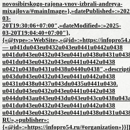
novosibirskogo-rajona-vnov-izbrali-andreya-
mixajlova/#mainImage»},»datePublished»:»202
03-
20T19:30:06+07:00″,»dateModified»:»2025-
03-20T19:04:40+07:00″},
{«@type»:»WebSite»,»@id»:»https://infopro54.r
— u041du043eu0432u043eu0441u0442u0438
u041du043eu0432u043eu0441u0438u0431u043
u041du043eu0432u043eu0441u0442u0438
u0421u0438u0431u0438u0440u0438″,»descrip
u043du043eu0432u043eu0441u0442u0438
u0431u0438u0437u043du0435u0441u0430.
u041du043eu0432u043eu0441u0442u0438
u044du043au043eu043du043eu043cu0438u043a
u041du043eu0432u043eu0441u0442u0438
u041du043eu0432u043eu0441u0438u0431u0438
RU»,»publisher»:
{«@id»:»https://infopro54.ru/#organization»}}]