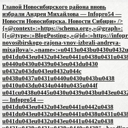
Главой Новосибирского района вновь
избрали Андрея Михайлова — Infopro54 —
Новости Новосибирска. Новости Сибири» />
{«@context»:»https://schema.org»,»@graph»:
[{«@type»:»BlogPosting»,»@id»:»https://infopr
novosibirskogo-rajona-vnov-izbrali-andreya-
mixajlova/»,»name»:»u0413u043bu0430u0432
u041du043eu0432u043eu0441u0438u0431u043
u0440u0430u0439u043eu043du0430
u0432u043du043eu0432u044c
u0438u0437u0431u0440u0430u043bu0438
u0410u043du0434u0440u0435u044f
u041cu0438u0445u0430u0439u043bu043eu043
— Infopro54 —
u041du043eu0432u043eu0441u0442u0438
u041du043eu0432u043eu0441u0438u0431u043
u041du043eu0432u043eu0441u0442u0438