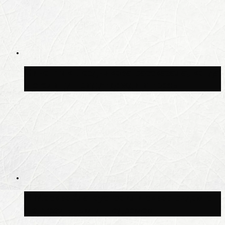
Синоптик Позднякова рассказала, когда
в столицу придут дожди и грозы
В Москве благоустроили сквер рядом с
Центральным ипподромом