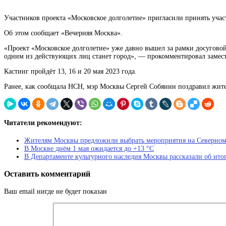
Участников проекта «Московское долголетие» пригласили принять участи
Об этом сообщает «Вечерняя Москва».
«Проект «Московское долголетие» уже давно вышел за рамки досуговой 
одним из действующих лиц станет город», — прокомментировал замес
Кастинг пройдёт 13, 16 и 20 мая 2023 года.
Ранее, как сообщала НСН, мэр Москвы Сергей Собянин поздравил жите
Читатели рекомендуют:
Жителям Москвы предложили выбрать мероприятия на Северном
В Москве днём 1 мая ожидается до +13 °C
В Департаменте культурного наследия Москвы рассказали об итог
Оставить комментарий
Ваш email нигде не будет показан