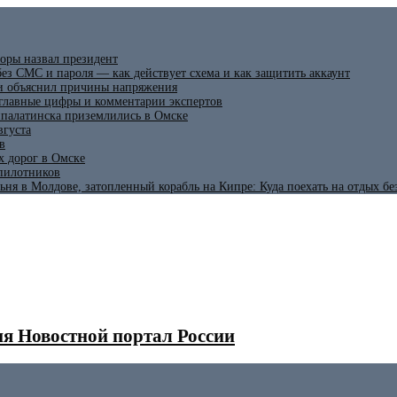
оры назвал президент
ез СМС и пароля — как действует схема и как защитить аккаунт
 и объяснил причины напряжения
 главные цифры и комментарии экспертов
ипалатинска приземлились в Омске
вгуста
в
х дорог в Омске
спилотников
ьня в Молдове, затопленный корабль на Кипре: Куда поехать на отдых б
я Новостной портал России