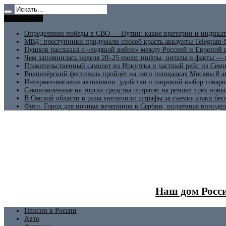
Не пропусти
Определение победы в СВО — Путин: какие критерии и индикат
МВД: преступники придумали способ красть аккаунты Telegram б
Пушков рассказал о «ледяной войне» между Россией и Европой
Чем запомнилась неделя 20–25 июля: цифры, цитаты и факты —
Правительственный самолет из Иркутска и частный рейс из Сем
Волонтёрский фестиваль пройдёт на пяти площадках Москвы 8 а
Интернет-магазин автохимии: удобство и широкий выбор товаро
Сэкономленные на торгах средства потратят на ремонт трех новы
В Омской области в разы увеличили штрафы за съемку атаки бе
Фото. Город для ночных вечеринок в Сербии, подземная винодел
Наш дом Росси
Пенсии в России
Авто