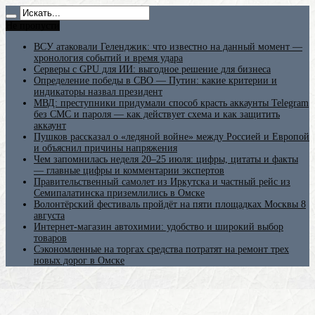
Не пропусти
ВСУ атаковали Геленджик: что известно на данный момент —
хронология событий и время удара
Серверы с GPU для ИИ: выгодное решение для бизнеса
Определение победы в СВО — Путин: какие критерии и
индикаторы назвал президент
МВД: преступники придумали способ красть аккаунты Telegram
без СМС и пароля — как действует схема и как защитить
аккаунт
Пушков рассказал о «ледяной войне» между Россией и Европой
и объяснил причины напряжения
Чем запомнилась неделя 20–25 июля: цифры, цитаты и факты
— главные цифры и комментарии экспертов
Правительственный самолет из Иркутска и частный рейс из
Семипалатинска приземлились в Омске
Волонтёрский фестиваль пройдёт на пяти площадках Москвы 8
августа
Интернет-магазин автохимии: удобство и широкий выбор
товаров
Сэкономленные на торгах средства потратят на ремонт трех
новых дорог в Омске