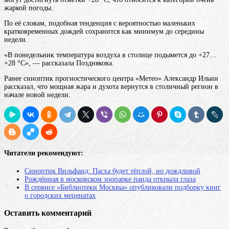
жаркой погоды.
По её словам, подобная тенденция с вероятностью маленьких
кратковременных дождей сохранится как минимум до середины
недели.
«В понедельник температура воздуха в столице подымется до +27…
+28 °C», — рассказала Позднякова.
Ранее синоптик прогностического центра «Метео» Александр Ильин
рассказал, что мощная жара и духота вернутся в столичный регион в
начале новой недели.
Читатели рекомендуют:
Синоптик Вильфанд: Пасха будет тёплой, но дождливой
Рождённая в московском зоопарке панда открыла глаза
В сервисе «Библиотеки Москвы» опубликовали подборку книг
о городских меценатах
Оставить комментарий