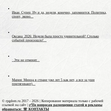
Иван_Супер: Ну и да, неделя, конечно, запомнится. Политика,
спорт, эконо...
Оксана_2026: Неделя была просто удивительной! Столько
событий произошло!...
: Эти не отменят...
Мария: Минца в стране уже лет 5 как нет, а все за уши
притягивают)...
© rpgdom.ru 2017 - 2026 | Копирование материала только с рабочей
ссылкой на сайт |
✅По вопросам размещения статей и рекламы
обращаться: ☏ КОНТАКТЫ