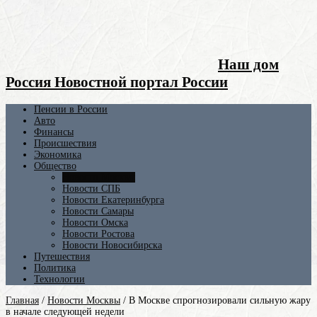
Наш дом
Россия Новостной портал России
Пенсии в России
Авто
Финансы
Происшествия
Экономика
Общество
Новости Москвы
Новости СПБ
Новости Екатеринбурга
Новости Самары
Новости Омска
Новости Ростова
Новости Новосибирска
Путешествия
Политика
Технологии
Главная
/
Новости Москвы
/
В Москве спрогнозировали сильную жару
в начале следующей недели