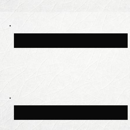
Синоптик Леус спрогнозировал
возвращение дождей в Москву
Синоптик Позднякова рассказала, когда
в столицу придут дожди и грозы