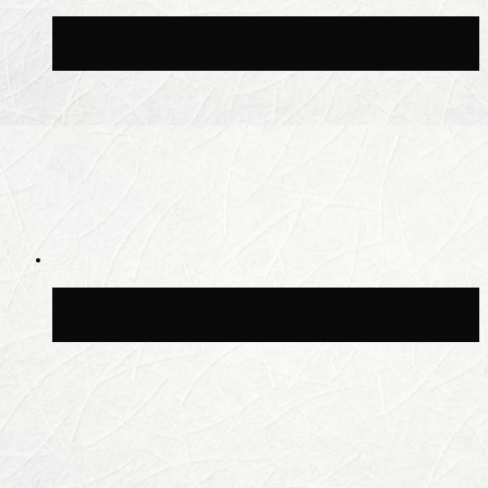
Волонтёрский фестиваль пройдёт на
пяти площадках Москвы 8 августа
Синоптик Заводченков: с пятницы в
Москве потеплеет до +25 °C