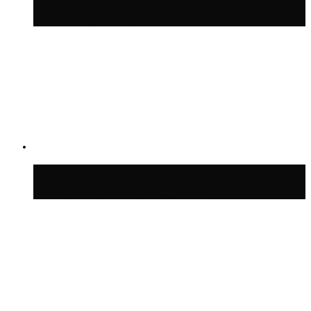
Синоптик Позднякова рассказала, когда
в столицу придут дожди и грозы
В Москве благоустроили сквер рядом с
Центральным ипподромом