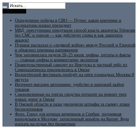
Не пропусти
Определение победы в СВО — Путин: какие критерии и
индикаторы назвал президент
МВД: преступники придумали способ красть аккаунты Telegram
без СМС и пароля — как действует схема и как защитить
аккаунт
Пушков рассказал о «ледяной войне» между Россией и Европой
и объяснил причины напряжения
Чем запомнилась неделя 20–25 июля: цифры, цитаты и факты
— главные цифры и комментарии экспертов
Правительственный самолет из Иркутска и частный рейс из
Семипалатинска приземлились в Омске
Волонтёрский фестиваль пройдёт на пяти площадках Москвы 8
августа
Интернет-магазин автохимии: удобство и широкий выбор
товаров
Сэкономленные на торгах средства потратят на ремонт трех
новых дорог в Омске
В Омской области в разы увеличили штрафы за съемку атаки
беспилотников
Фото. Город для ночных вечеринок в Сербии, подземная
винодельня в Молдове, затопленный корабль на Кипре: Куда
поехать на отдых без биометрии