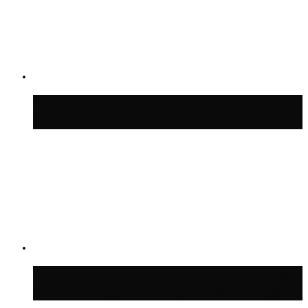
Синоптик Ильин: в ночь на 24 июля в
Московской области может быть +8 °C
Синоптик Шувалов: дождь повторится в
Москве сегодня во второй половине дня