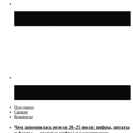
Москвичам рассказали, когда жара
сменится дождями и похолоданием
Синоптик Ильин: 20 июля в Москве
воздух может прогреться до +30 °C
Популярно
Свежие
Комменты
Чем запомнилась неделя 20–25 июля: цифры, цитаты