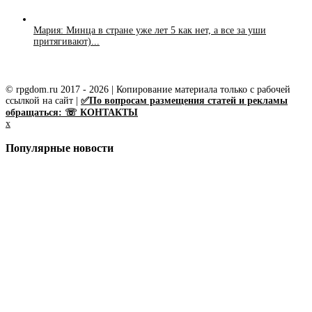
Мария: Минца в стране уже лет 5 как нет, а все за уши
притягивают)...
© rpgdom.ru 2017 - 2026 | Копирование материала только с рабочей
ссылкой на сайт |
✅По вопросам размещения статей и рекламы
обращаться: ☏ КОНТАКТЫ
x
Популярные новости