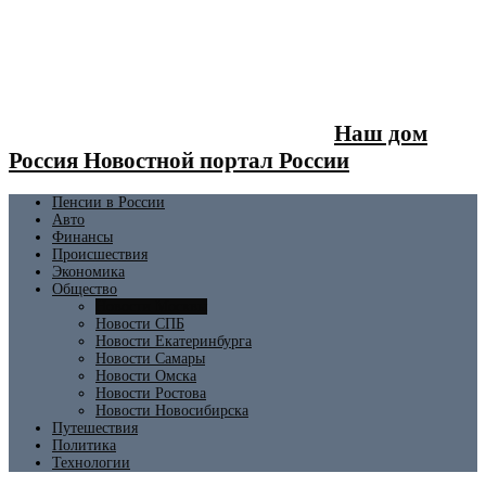
Наш дом
Россия Новостной портал России
Пенсии в России
Авто
Финансы
Происшествия
Экономика
Общество
Новости Москвы
Новости СПБ
Новости Екатеринбурга
Новости Самары
Новости Омска
Новости Ростова
Новости Новосибирска
Путешествия
Политика
Технологии