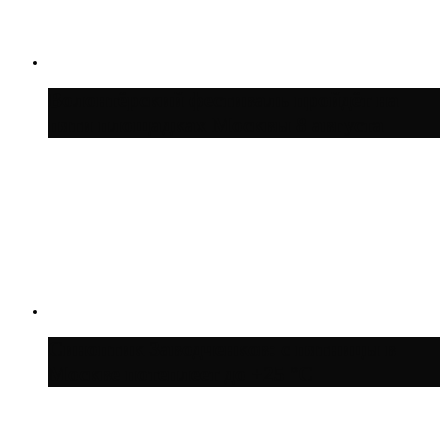
Волонтёрский фестиваль пройдёт на
пяти площадках Москвы 8 августа
Синоптик Заводченков: с пятницы в
Москве потеплеет до +25 °C