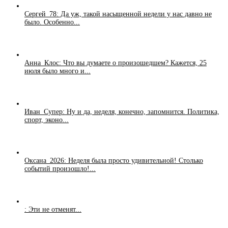
Сергей_78: Да уж, такой насыщенной недели у нас давно не
было. Особенно...
Анна_Клос: Что вы думаете о произошедшем? Кажется, 25
июля было много и...
Иван_Супер: Ну и да, неделя, конечно, запомнится. Политика,
спорт, эконо...
Оксана_2026: Неделя была просто удивительной! Столько
событий произошло!...
: Эти не отменят...