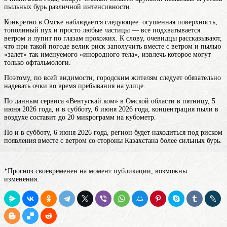
пыльных бурь различной интенсивности.
Конкретно в Омске наблюдается следующее: осушенная поверхность,
тополиный пух и просто любые частицы — все подхватывается
ветром и лупит по глазам прохожих. К слову, очевидцы рассказывают,
что при такой погоде велик риск заполучить вместе с ветром и пылью
«залет» так именуемого «инородного тела», извлечь которое могут
только офтальмологи.
Поэтому, по всей видимости, городским жителям следует обязательно
надевать очки во время пребывания на улице.
По данным сервиса «Вентускай.ком» в Омской области в пятницу, 5
июня 2026 года, и в субботу, 6 июня 2026 года, концентрация пыли в
воздухе составит до 20 микрограмм на кубометр.
Но и в субботу, 6 июня 2026 года, регион будет находиться под риском
появления вместе с ветром со стороны Казахстана более сильных бурь.
*Прогноз своевременен на момент публикации, возможны
изменения.