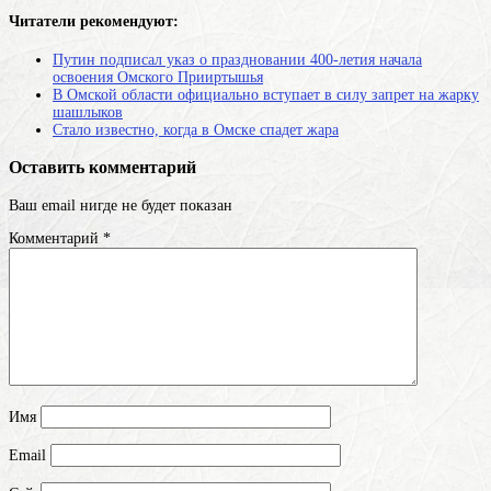
Читатели рекомендуют:
Путин подписал указ о праздновании 400-летия начала
освоения Омского Прииртышья
В Омской области официально вступает в силу запрет на жарку
шашлыков
Стало известно, когда в Омске спадет жара
Оставить комментарий
Ваш email нигде не будет показан
Комментарий
*
Имя
Email