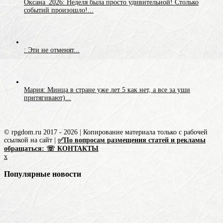
Оксана_2026: Неделя была просто удивительной! Столько
событий произошло!...
: Эти не отменят...
Мария: Минца в стране уже лет 5 как нет, а все за уши
притягивают)...
© rpgdom.ru 2017 - 2026 | Копирование материала только с рабочей
ссылкой на сайт |
✅По вопросам размещения статей и рекламы
обращаться: ☏ КОНТАКТЫ
x
Популярные новости