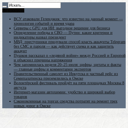
Не пропусти
ВСУ атаковали Геленджик: что известно на данный момент —
хронология событий и время удара
Серверы с GPU для ИИ: выгодное решение для бизнеса
Определение победы в СВО — Путин: какие критерии и
индикаторы назвал президент
МВД: преступники придумали способ красть аккаунты Telegram
без СМС и пароля — как действует схема и как защитить
аккаунт
Пушков рассказал о «ледяной войне» между Россией и Европой
и объяснил причины напряжения
Чем запомнилась неделя 20–25 июля: цифры, цитаты и факты
— главные цифры и комментарии экспертов
Правительственный самолет из Иркутска и частный рейс из
Семипалатинска приземлились в Омске
Волонтёрский фестиваль пройдёт на пяти площадках Москвы 8
августа
Интернет-магазин автохимии: удобство и широкий выбор
товаров
Сэкономленные на торгах средства потратят на ремонт трех
новых дорог в Омске