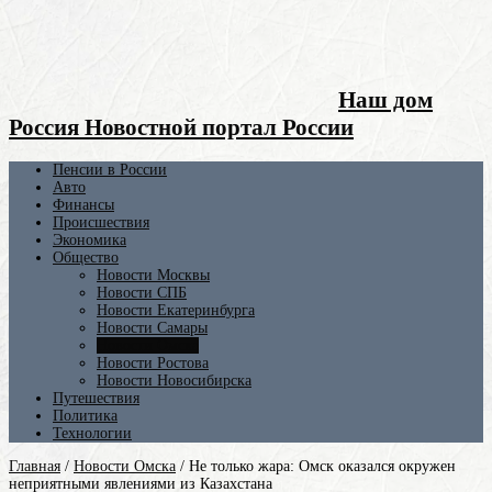
Наш дом
Россия Новостной портал России
Пенсии в России
Авто
Финансы
Происшествия
Экономика
Общество
Новости Москвы
Новости СПБ
Новости Екатеринбурга
Новости Самары
Новости Омска
Новости Ростова
Новости Новосибирска
Путешествия
Политика
Технологии
Главная
/
Новости Омска
/
Не только жара: Омск оказался окружен
неприятными явлениями из Казахстана