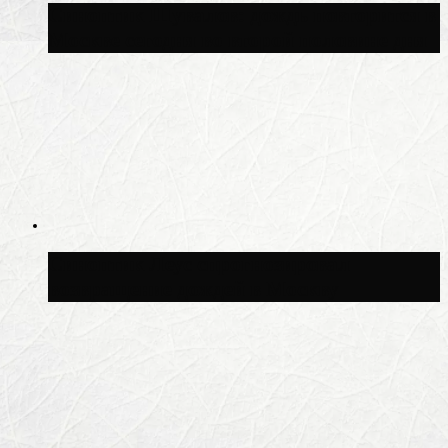
Синоптик Шувалов: дождь повторится в
Москве сегодня во второй половине дня
Синоптик Леус спрогнозировал
возвращение дождей в Москву