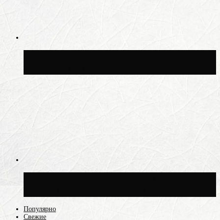
Москвичам рассказали, когда жара
сменится дождями и похолоданием
Синоптик Ильин: 20 июля в Москве
воздух может прогреться до +30 °C
Популярно
Свежие