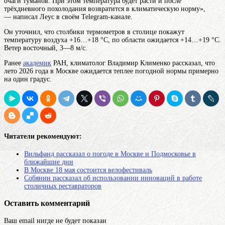
очаги туманов. При этом температура будет расти и после
трёхдневного похолодания возвратится в климатическую норму»,
— написал Леус в своём Telegram-канале.
Он уточнил, что столбики термометров в столице покажут
температуру воздуха +16…+18 °С, по области ожидается +14…+19 °С.
Ветер восточный, 3—8 м/с.
Ранее
академик
РАН, климатолог Владимир Клименко рассказал, что
лето 2026 года в Москве ожидается теплее погодной нормы примерно
на один градус.
Читатели рекомендуют:
Вильфанд рассказал о погоде в Москве и Подмосковье в
ближайшие дни
В Москве 18 мая состоится велофестиваль
Собянин рассказал об использовании инноваций в работе
столичных реставраторов
Оставить комментарий
Ваш email нигде не будет показан