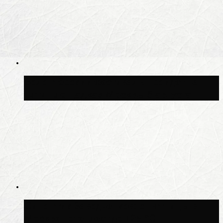
Волонтёрский фестиваль пройдёт на
пяти площадках Москвы 8 августа
Синоптик Заводченков: с пятницы в
Москве потеплеет до +25 °C