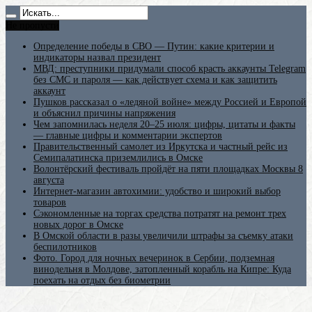
Не пропусти
Определение победы в СВО — Путин: какие критерии и
индикаторы назвал президент
МВД: преступники придумали способ красть аккаунты Telegram
без СМС и пароля — как действует схема и как защитить
аккаунт
Пушков рассказал о «ледяной войне» между Россией и Европой
и объяснил причины напряжения
Чем запомнилась неделя 20–25 июля: цифры, цитаты и факты
— главные цифры и комментарии экспертов
Правительственный самолет из Иркутска и частный рейс из
Семипалатинска приземлились в Омске
Волонтёрский фестиваль пройдёт на пяти площадках Москвы 8
августа
Интернет-магазин автохимии: удобство и широкий выбор
товаров
Сэкономленные на торгах средства потратят на ремонт трех
новых дорог в Омске
В Омской области в разы увеличили штрафы за съемку атаки
беспилотников
Фото. Город для ночных вечеринок в Сербии, подземная
винодельня в Молдове, затопленный корабль на Кипре: Куда
поехать на отдых без биометрии