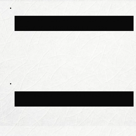
Синоптик Позднякова рассказала, когда
в столицу придут дожди и грозы
В Москве благоустроили сквер рядом с
Центральным ипподромом