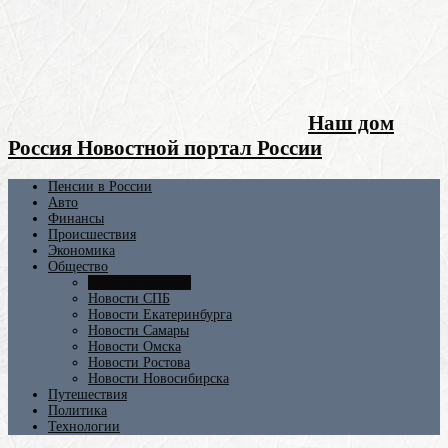
Наш дом
Россия Новостной портал России
Пенсии в России
Авто
Финансы
Происшествия
Экономика
Общество
Новости Москвы
Новости СПБ
Новости Екатеринбурга
Новости Самары
Новости Омска
Новости Ростова
Новости Новосибирска
Путешествия
Политика
Технологии