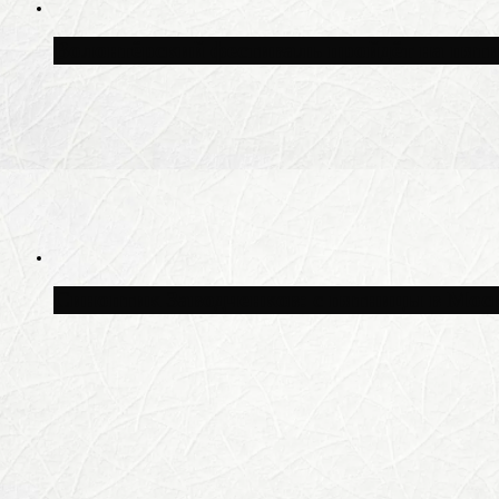
Волонтёрский фестиваль пройдёт на пят
Синоптик Заводченков: с пятницы в Моск