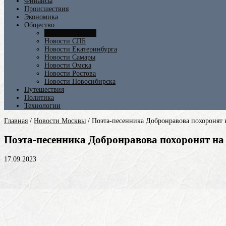
Финансы
Происшествия
Экономика
Общество
Новости Москвы
Новости СПБ
Новости Екатеринбурга
Новости Самары
Новости Омска
Новости Ростова
Новости Новосибирска
Путешествия
Политика
Технологии
Главная
/
Новости Москвы
/
Поэта-песенника Добронравова похоронят 
Поэта-песенника Добронравова похоронят на
17.09.2023