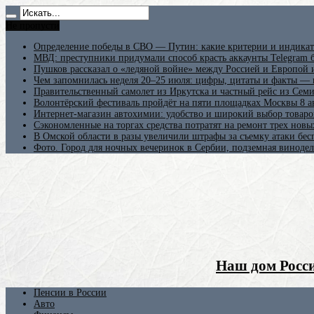
Не пропусти
Определение победы в СВО — Путин: какие критерии и индикат
МВД: преступники придумали способ красть аккаунты Telegram б
Пушков рассказал о «ледяной войне» между Россией и Европой
Чем запомнилась неделя 20–25 июля: цифры, цитаты и факты —
Правительственный самолет из Иркутска и частный рейс из Сем
Волонтёрский фестиваль пройдёт на пяти площадках Москвы 8 а
Интернет-магазин автохимии: удобство и широкий выбор товаро
Сэкономленные на торгах средства потратят на ремонт трех новы
В Омской области в разы увеличили штрафы за съемку атаки бе
Фото. Город для ночных вечеринок в Сербии, подземная винодел
Наш дом Росси
Пенсии в России
Авто