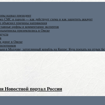
оры назвал президент
ез СМС и пароля — как действует схема и как защитить аккаунт
 и объяснил причины напряжения
 главные цифры и комментарии экспертов
ипалатинска приземлились в Омске
вгуста
в
х дорог в Омске
спилотников
ьня в Молдове, затопленный корабль на Кипре: Куда поехать на отдых б
я Новостной портал России