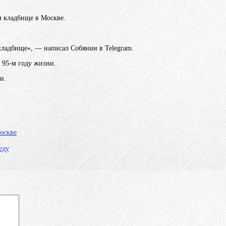
м кладбище в Москве.
кладбище», — написал Собянин в Telegram.
а 95-м году жизни.
и.
оскве
еду