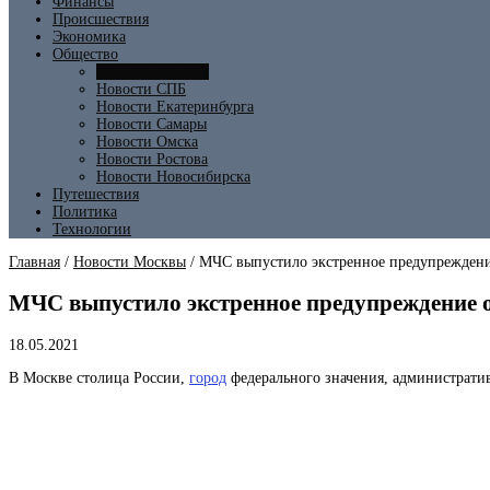
Финансы
Происшествия
Экономика
Общество
Новости Москвы
Новости СПБ
Новости Екатеринбурга
Новости Самары
Новости Омска
Новости Ростова
Новости Новосибирска
Путешествия
Политика
Технологии
Главная
/
Новости Москвы
/
МЧС выпустило экстренное предупреждение
МЧС выпустило экстренное предупреждение о 
18.05.2021
В
Москве
столица России,
город
федерального значения, административ