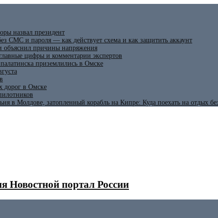
оры назвал президент
ез СМС и пароля — как действует схема и как защитить аккаунт
 и объяснил причины напряжения
 главные цифры и комментарии экспертов
ипалатинска приземлились в Омске
вгуста
в
х дорог в Омске
спилотников
ьня в Молдове, затопленный корабль на Кипре: Куда поехать на отдых б
я Новостной портал России