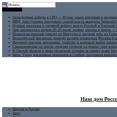
Не пропусти
Определение победы в СВО — Путин: какие критерии и индикат
МВД: преступники придумали способ красть аккаунты Telegram б
Пушков рассказал о «ледяной войне» между Россией и Европой
Чем запомнилась неделя 20–25 июля: цифры, цитаты и факты —
Правительственный самолет из Иркутска и частный рейс из Сем
Волонтёрский фестиваль пройдёт на пяти площадках Москвы 8 а
Интернет-магазин автохимии: удобство и широкий выбор товаро
Сэкономленные на торгах средства потратят на ремонт трех новы
В Омской области в разы увеличили штрафы за съемку атаки бе
Фото. Город для ночных вечеринок в Сербии, подземная винодел
Наш дом Росси
Пенсии в России
Авто