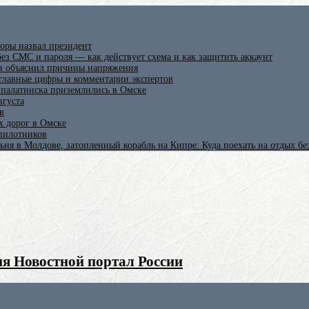
оры назвал президент
ез СМС и пароля — как действует схема и как защитить аккаунт
 и объяснил причины напряжения
 главные цифры и комментарии экспертов
ипалатинска приземлились в Омске
вгуста
в
х дорог в Омске
спилотников
ьня в Молдове, затопленный корабль на Кипре: Куда поехать на отдых б
я Новостной портал России