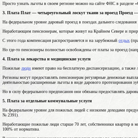
Просто узнать льготы в своем регионе можно на сайте ФНС в разделе 
3.
Плата
Плат — четыреугольный лоскут ткани
за
проезд
Проезд —
На федеральном уровне даровый проезд в поездах дальнего следования 
Неработающим пенсионерам, которые живут на Крайнем Севере и прирав
С этого года компенсация распространяется и на зарубежный
отдых
(пра
Но где-то пенсионеры полностью освобождены от платы за проезд (нап
4. Плата за лекарства и медицинские услуги
Пожилые
люди
имеют право на бесплатную диспансеризацию, а также 
Регионы могут предоставлять
пенсионерам
регулярные денежные выпла
деятельностью
расширенные льготы в виде дарового протезирования зуб
Но в силу федерального предписания они обязаны предоставлять даровые
5. Плата за отдельные коммунальные услуги
На федеральном уровне для пожилых людей с низкими доходами предус
№ 2391).
Неработающие пожилые люди старше 70 лет, собственники квартир в мн
100% от норматива.