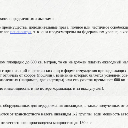
вался определенными льготами.
 преимущества, дополнительные права, полное или частичное освобожде
ют все
пенсионеры
, т. к. они предусмотрены на федеральном уровне, а ча
ом площадью до 600 кв. метров, то он не должен платить ежегодный нал
 с организаций и физических лиц в форме отчуждения принадлежащих им
т отличать от сборов (пошлин), взимание которых является условием с
ечисленных (например, две квартиры) или его участок превышает 600 кв. 
по инвалидности, и по потере кормильца, и за выслугу лет).
, оборудованных для передвижения инвалидов, а также полученных от ор
ются от транспортного налога инвалиды 1-2 группы, если мощность авто
отечественного производства мощностью до 150 л.с.