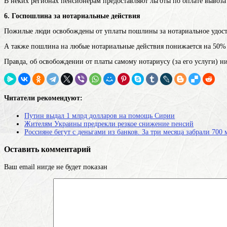
В неких регионах пенсионерам предоставляют льготы по оплате вывоза
6. Госпошлина за нотариальные действия
Пожилые люди освобождены от уплаты пошлины за нотариальное удост
А также пошлина на любые нотариальные действия понижается на 50% д
Правда, об освобождении от платы самому нотариусу (за его услуги) н
Читатели рекомендуют:
Путин выдал 1 млрд долларов на помощь Сирии
Жителям Украины предрекли резкое снижение пенсий
Россияне бегут с деньгами из банков. За три месяца забрали 700
Оставить комментарий
Ваш email нигде не будет показан