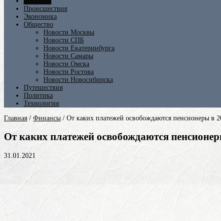
Финансы
Происшествия
Экономика
Общество
Новости Москвы
Новости СПБ
Новости Екатеринбурга
Новости Самары
Новости Омска
Новости Ростова
Новости Новосибирска
Путешествия
Политика
Технологии
Главная
/
Финансы
/
От каких платежей освобождаются пенсионеры в 2
От каких платежей освобождаются пенсионеры
31.01.2021