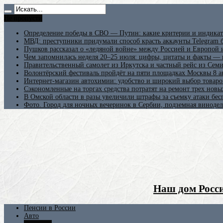
Не пропусти
Определение победы в СВО — Путин: какие критерии и индикат
МВД: преступники придумали способ красть аккаунты Telegram б
Пушков рассказал о «ледяной войне» между Россией и Европой
Чем запомнилась неделя 20–25 июля: цифры, цитаты и факты —
Правительственный самолет из Иркутска и частный рейс из Сем
Волонтёрский фестиваль пройдёт на пяти площадках Москвы 8 а
Интернет-магазин автохимии: удобство и широкий выбор товаро
Сэкономленные на торгах средства потратят на ремонт трех новы
В Омской области в разы увеличили штрафы за съемку атаки бе
Фото. Город для ночных вечеринок в Сербии, подземная винодел
Наш дом Росси
Пенсии в России
Авто