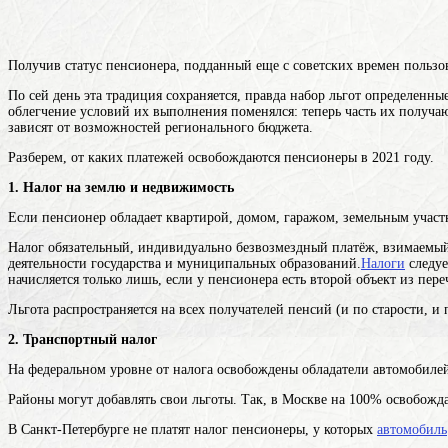
Получив статус пенсионера, подданный еще с советских времен пользо
По сей день эта традиция сохраняется, правда набор
льгот
определенные
облегчение условий их выполнения
поменялся: теперь часть их получа
зависят от возможностей регионального бюджета.
Разберем, от каких платежей освобождаются пенсионеры в 2021 году.
1. Налог на землю и недвижимость
Если пенсионер обладает квартирой, домом, гаражом, земельным участк
Налог
обязательный, индивидуально безвозмездный платёж, взимаемый
деятельности государства и муниципальных образований.
Налоги
следуе
начисляется только лишь, если у пенсионера есть второй объект из пер
Льгота распространяется на всех получателей пенсий (и по старости, и 
2. Транспортный налог
На федеральном уровне от налога освобождены обладатели автомобилей
Районы могут добавлять свои льготы. Так, в Москве на 100% освобожда
В Санкт-Петербурге не платят налог пенсионеры, у которых
автомобиль