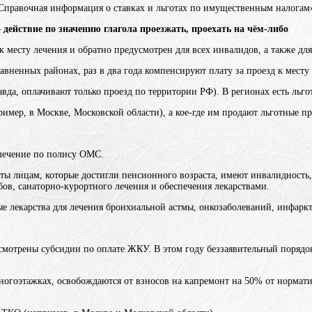
«Справочная информация о ставках и льготах по имущественным налогам
 действие по значению глагола проезжать, проехать на чём-либо
к месту лечения и обратно предусмотрен для всех инвалидов, а также д
ненных районах, раз в два года компенсируют плату за проезд к месту 
вда, оплачивают только проезд по территории РФ). В регионах есть льго
ример, в Москве, Московской области), а кое-где им продают льготные п
лечение по полису ОМС.
ты лицам, которые достигли пенсионного возраста, имеют инвалидность,
ов, санаторно-курортного лечения и обеспечения лекарствами.
 лекарства для лечения бронхиальной астмы, онкозаболеваний, инфаркта 
мотрены субсидии по оплате ЖКУ. В этом году беззаявительный порядок 
огоэтажках, освобождаются от взносов на капремонт на 50% от норматив