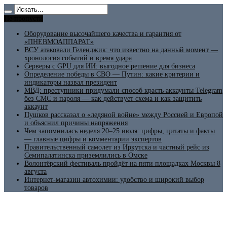
Не пропусти
Оборудование высочайшего качества и гарантия от
«ПНЕВМОАППАРАТ»
ВСУ атаковали Геленджик: что известно на данный момент —
хронология событий и время удара
Серверы с GPU для ИИ: выгодное решение для бизнеса
Определение победы в СВО — Путин: какие критерии и
индикаторы назвал президент
МВД: преступники придумали способ красть аккаунты Telegram
без СМС и пароля — как действует схема и как защитить
аккаунт
Пушков рассказал о «ледяной войне» между Россией и Европой
и объяснил причины напряжения
Чем запомнилась неделя 20–25 июля: цифры, цитаты и факты
— главные цифры и комментарии экспертов
Правительственный самолет из Иркутска и частный рейс из
Семипалатинска приземлились в Омске
Волонтёрский фестиваль пройдёт на пяти площадках Москвы 8
августа
Интернет-магазин автохимии: удобство и широкий выбор
товаров