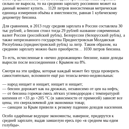
сильно не выросла, то на среднюю зарплату россиянин может на
данный момент купить… 1120
литров
внесистемная метрическая
единица измерения объёма и вместимости, равная 1 кубическому
дециметру
бензина.
Для сравнения, в 2013 году средняя зарплата в России составляла 30
тыс рублей, а бензин стоил тогда 29
рублей
название современных
валют России (российский рубль), Белоруссии (белорусский рубль), а
также непризнанного государства Приднестровская Молдавская
Республика (приднестровский рубль)
за литр. Таким образом, на
среднюю зарплату можно было приобрести… 1030 литров бензина.
То есть, исчисленные в «вечно дорожающем» бензине, наши доходы
выросли после воссоединения с Крымом на 8%.
Смотря на эти цифры, которые каждый может без труда проверить
самостоятельно, вспомните ещё раз тезисы вечно-недовольных:
— народ нищает и нищает, нищает и нищает;
— бензин дорожает как на дрожжах, независимо от цен на нефть;
— от
бензина
горючая смесь лёгких углеводородов с температурой
кипения от +33 до +205 °C (в зависимости от примесей)
зависят все
цены, это сверхключевой для экономики товар;
— санкции за Крым привели к резкому падению доходов населения.
Особо одарённые ведущие экономисты, наверное, придерутся к
средней зарплате, выдав замшелую ересь про «в среднем мы едим
голубцы».