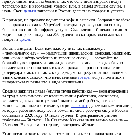
прикручивает цены на бензин, так что бензином заправки ведут
торговлю или в небольшой убыток, или, в самом лучшем случае, в
ноль. Свои
деньги
заправки в России делают на товарах и услугах.
К примеру, на продаже водителям кофе и выпечки. Заправил полбака
— заправка получила 50 рублей, которые тут же ушли на оплату
бензовозов и иной инфраструктуры. Съел кленовый пекан и выпил
кофе — заправка получила 250 рублей, из которых значимая часть
пойдёт в
доход
.
Кстати, лайфхак. Если вам надо купить так называемую
«премиальную еду», — наилучший швейцарский шоколад, например,
или какие-нибудь особенно интересные снеки, — заезжайте на
ближайшую заправку из числа дорогих. Премиальная еда обычно
оседает конкретно на
заправках
Заправка — процесс заполнения
резервуара, ёмкости
, так как супермаркеты требуют от поставщиков
таких конских скидок, что качественные
товары
могут появиться в
гипермаркетах разве что в виде исключения.
Средняя
зарплата
плата (оплата труда работника) — вознаграждение
за труд в зависимости от квалификации работника, сложности,
количества, качества и условий выполняемой работы, а также
компенсационные и стимулирующие
выплаты
; денежная компенсация,
которую работник получает в обмен на свою рабочую силу
в России
составила в 2020 году 49 тысяч рублей. В центральном районе
побольше — 60 тысяч. На Северном Кавказе значительно меньше —
28 тысяч. В среднем по стране, повторюсь, 49 тыс.
Если предположить, что за последние три месяца наша зарплата