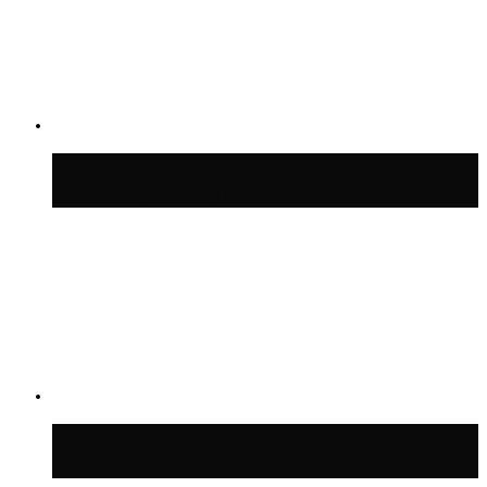
Синоптик Позднякова рассказала, когда
в столицу придут дожди и грозы
В Москве благоустроили сквер рядом с
Центральным ипподромом