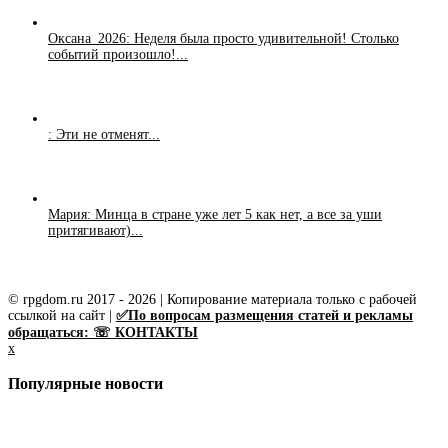
Оксана_2026: Неделя была просто удивительной! Столько
событий произошло!...
: Эти не отменят...
Мария: Минца в стране уже лет 5 как нет, а все за уши
притягивают)...
© rpgdom.ru 2017 - 2026 | Копирование материала только с рабочей
ссылкой на сайт |
✅По вопросам размещения статей и рекламы
обращаться: ☏ КОНТАКТЫ
x
Популярные новости