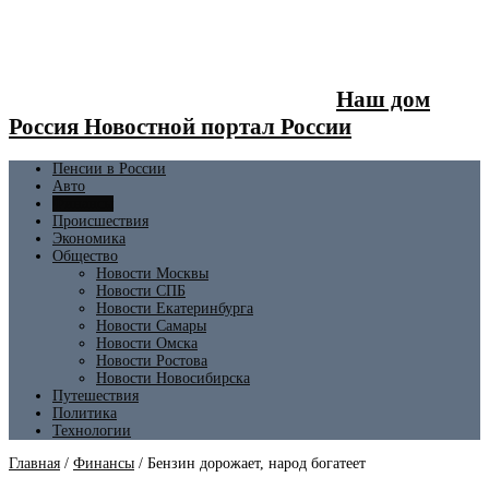
Наш дом
Россия Новостной портал России
Пенсии в России
Авто
Финансы
Происшествия
Экономика
Общество
Новости Москвы
Новости СПБ
Новости Екатеринбурга
Новости Самары
Новости Омска
Новости Ростова
Новости Новосибирска
Путешествия
Политика
Технологии
Главная
/
Финансы
/
Бензин дорожает, народ богатеет