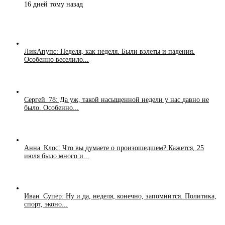
16 дней тому назад
ЛикАпупс: Неделя, как неделя. Были взлеты и падения.
Особенно веселило...
Сергей_78: Да уж, такой насыщенной недели у нас давно не
было. Особенно...
Анна_Клос: Что вы думаете о произошедшем? Кажется, 25
июля было много и...
Иван_Супер: Ну и да, неделя, конечно, запомнится. Политика,
спорт, эконо...