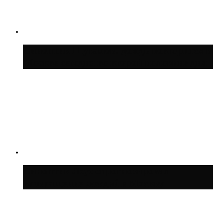
Синоптик Шувалов: дождь повторится в
Москве сегодня во второй половине дня
Синоптик Леус спрогнозировал
возвращение дождей в Москву