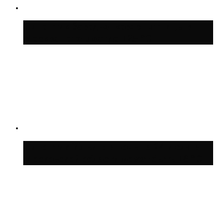
Синоптик Заводченков: с пятницы в
Москве потеплеет до +25 °C
Синоптик Ильин: в ночь на 24 июля в
Московской области может быть +8 °C