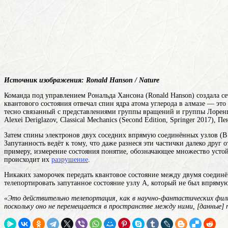
Источник изображения: Ronald Hanson / Nature
Команда под управлением Рональда Хансона (Ronald Hanson) создала се
квантового состояния отвечал спин ядра атома углерода в алмазе — это
тесно связанный с представлениями группы вращений и группы Лоренца (к
Alexei Deriglazov, Classical Mechanics (Second Edition, Springer 2017),
Затем спины электронов двух соседних впрямую соединённых узлов (В и
Запутанность ведёт к тому, что даже разнеся эти частички далеко друг
примеру, измерение
состояния
понятие, обозначающее множество усто
происходит их
разрушение
.
Никаких заморочек передать квантовое состояние между двумя соедин
телепортировать запутанное состояние узлу A, который не был впрямую
«Это действительно телепортация, как в научно-фантастических фил
поскольку оно не перемещается в пространстве между ними, [данные]