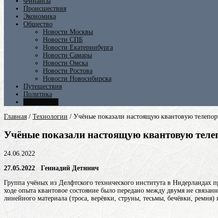
Финансы
Происшествия
Экономика
Общество
Новости Москвы
Новости СПБ
Новости Екатеринбурга
Новости Самары
Новости Омска
Новости Ростова
Новости Новосибирска
Путешествия
Политика
Технологии
Главная
/
Технологии
/
Учёные показали настоящую квантовую телепо
Учёные показали настоящую квантовую тел
24.06.2022
27.05.2022 Геннадий Детинич
Группа учёных из Делфтского технического института в Нидерландах п
ходе опыта квантовое состояние было передано между двумя не связ
линейного материала (троса, верёвки, струны, тесьмы, бечёвки, ремня