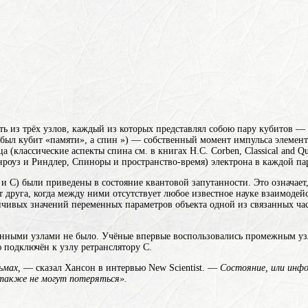
ть из трёх узлов, каждый из которых представлял собою пару кубитов — о
 был кубит «памяти», а
спин
») — собственный момент импульса элемент
лассические аспекты спина см. в книгах H.C. Corben, Classical and Quant
 Пенроуз и Риндлер, Спиноры и пространство-время)
электрона в каждой пар
 C) были приведены в состояние квантовой запутанности. Это означает, 
 от друга, когда между ними отсутствует любое известное науке взаимоде
йчивых значений переменных параметров объекта
одной из связанных час
ёнными узлами не было. Учёные впервые воспользовались промежным узл
 подключён к узлу ретранслятору C.
ьмах,
— сказал Хансон в интервью New Scientist. —
Состояние, или инфо
 также не могут потеряться».