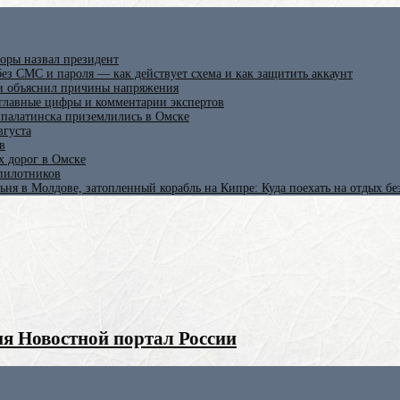
оры назвал президент
ез СМС и пароля — как действует схема и как защитить аккаунт
 и объяснил причины напряжения
 главные цифры и комментарии экспертов
ипалатинска приземлились в Омске
вгуста
в
х дорог в Омске
спилотников
ьня в Молдове, затопленный корабль на Кипре: Куда поехать на отдых б
я Новостной портал России