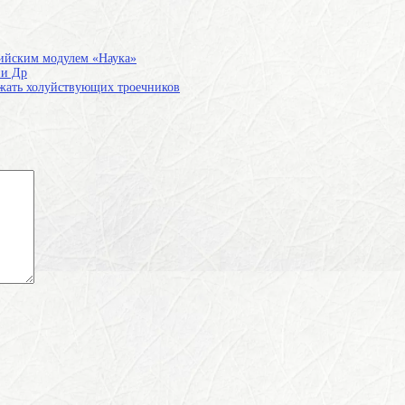
ссийским модулем «Наука»
ии Др
ножать холуйствующих троечников