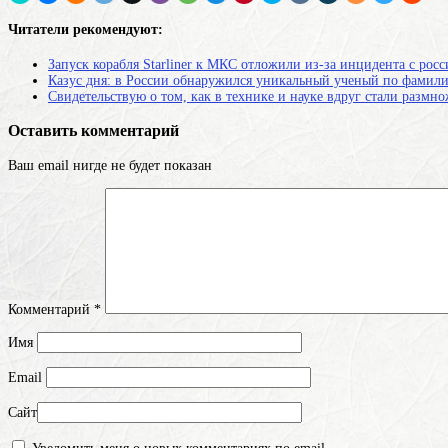
Читатели рекомендуют:
Запуск корабля Starliner к МКС отложили из-за инцидента с ро
Казус дня: в России обнаружился уникальный ученый по фамил
Свидетельствую о том, как в технике и науке вдруг стали разм
Оставить комментарий
Ваш email нигде не будет показан
Комментарий
*
Имя
Email
Сайт