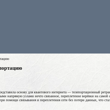
ртацию
епортацию
редставила основу для квантового интернета — телепортационный ретран
анными напрямую
узлами
нечто связанное, переплетение верёвки на самой
) при помощи связывания и переплетения
сети без потери данных, что ста