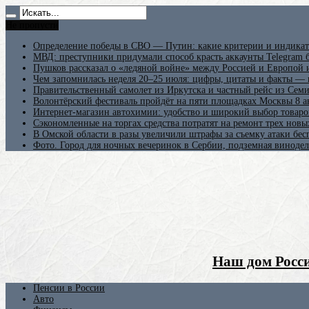
Не пропусти
Определение победы в СВО — Путин: какие критерии и индикат
МВД: преступники придумали способ красть аккаунты Telegram б
Пушков рассказал о «ледяной войне» между Россией и Европой
Чем запомнилась неделя 20–25 июля: цифры, цитаты и факты —
Правительственный самолет из Иркутска и частный рейс из Сем
Волонтёрский фестиваль пройдёт на пяти площадках Москвы 8 а
Интернет-магазин автохимии: удобство и широкий выбор товаро
Сэкономленные на торгах средства потратят на ремонт трех новы
В Омской области в разы увеличили штрафы за съемку атаки бе
Фото. Город для ночных вечеринок в Сербии, подземная винодел
Наш дом Росси
Пенсии в России
Авто