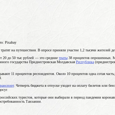
о: Pixabay
 тратят на путешествия. В опросе приняли участие 1,2 тысячи жителей 
т 20 до 50 тыс рублей — это средние
траты
38 процентов опрошенных. М
нанного государства Приднестровская Молдавская
Республика
(приднестро
адывают 11 процентов респондентов. Около 10
процентов
одна сотая часть
й.
транспорт
. Четверть бюджета в отпуске уходит на оплату билетов или б
осуг.
российских туристов, которые они выбирали в период пандемии коронави
остребованность Танзании.