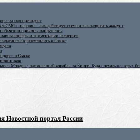
оры назвал президент
ез СМС и пароля — как действует схема и как защитить аккаунт
 и объяснил причины напряжения
 главные цифры и комментарии экспертов
ипалатинска приземлились в Омске
вгуста
в
х дорог в Омске
спилотников
ьня в Молдове, затопленный корабль на Кипре: Куда поехать на отдых б
я Новостной портал России