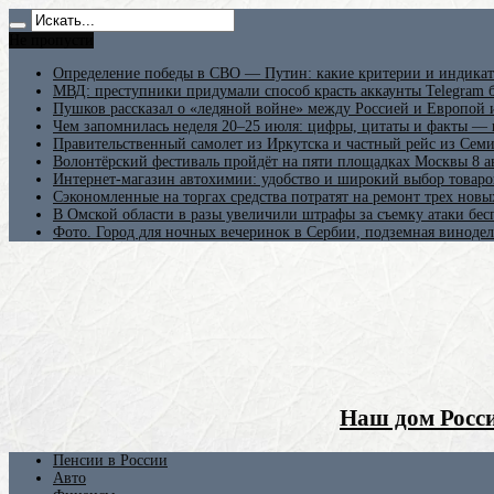
Не пропусти
Определение победы в СВО — Путин: какие критерии и индикат
МВД: преступники придумали способ красть аккаунты Telegram б
Пушков рассказал о «ледяной войне» между Россией и Европой
Чем запомнилась неделя 20–25 июля: цифры, цитаты и факты —
Правительственный самолет из Иркутска и частный рейс из Сем
Волонтёрский фестиваль пройдёт на пяти площадках Москвы 8 а
Интернет-магазин автохимии: удобство и широкий выбор товаро
Сэкономленные на торгах средства потратят на ремонт трех новы
В Омской области в разы увеличили штрафы за съемку атаки бе
Фото. Город для ночных вечеринок в Сербии, подземная винодел
Наш дом Росси
Пенсии в России
Авто