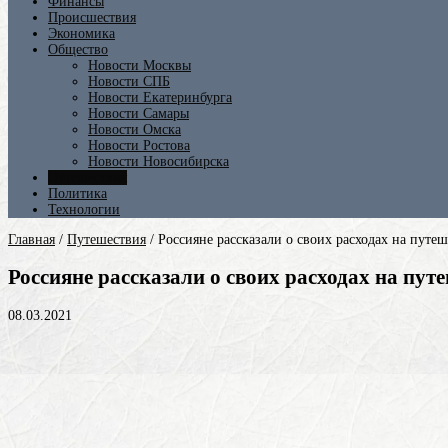
Финансы
Происшествия
Экономика
Общество
Новости Москвы
Новости СПБ
Новости Екатеринбурга
Новости Самары
Новости Омска
Новости Ростова
Новости Новосибирска
Путешествия
Политика
Технологии
Главная
/
Путешествия
/
Россияне рассказали о своих расходах на путе
Россияне рассказали о своих расходах на пут
08.03.2021