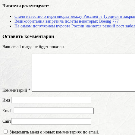
Читатели рекомендуют:
Стало известно о переговорах между Россией и Турцией о закр
Великобритания запретила полеты некоторых Boeing 777
На самом популярном курорте России начнется резкий рост заб
Оставить комментарий
Ваш email нигде не будет показан
Комментарий
*
Имя
Email
Сайт
Уведомить меня о новых комментариях по email.