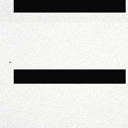
Волонтёрский фестиваль пройдёт на
пяти площадках Москвы 8 августа
Синоптик Заводченков: с пятницы в
Москве потеплеет до +25 °C