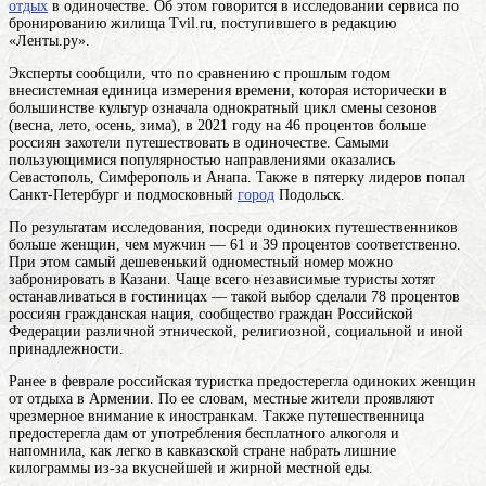
отдых
в одиночестве. Об этом говорится в исследовании сервиса по
бронированию жилища Tvil.ru, поступившего в редакцию
«Ленты.ру».
Эксперты сообщили, что по сравнению с прошлым
годом
внесистемная единица измерения времени, которая исторически в
большинстве культур означала однократный цикл смены сезонов
(весна, лето, осень, зима)
, в 2021 году на 46 процентов больше
россиян захотели путешествовать в одиночестве. Самыми
пользующимися популярностью направлениями оказались
Севастополь, Симферополь и Анапа. Также в пятерку лидеров попал
Санкт-Петербург и подмосковный
город
Подольск.
По результатам исследования, посреди одиноких путешественников
больше женщин, чем мужчин — 61 и 39 процентов соответственно.
При этом самый дешевенький одноместный номер можно
забронировать в Казани. Чаще всего независимые туристы хотят
останавливаться в гостиницах — такой выбор сделали 78 процентов
россиян
гражданская нация, сообщество граждан Российской
Федерации различной этнической, религиозной, социальной и иной
принадлежности
.
Ранее в феврале российская туристка предостерегла одиноких женщин
от отдыха в Армении. По ее словам, местные жители проявляют
чрезмерное внимание к иностранкам. Также путешественница
предостерегла дам от употребления бесплатного алкоголя и
напомнила, как легко в кавказской стране набрать лишние
килограммы из-за вкуснейшей и жирной местной еды.