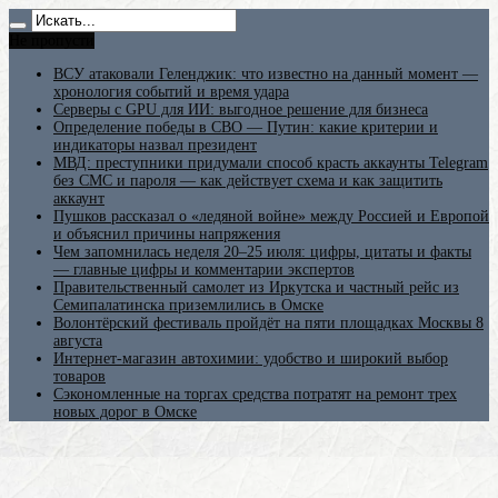
Не пропусти
ВСУ атаковали Геленджик: что известно на данный момент —
хронология событий и время удара
Серверы с GPU для ИИ: выгодное решение для бизнеса
Определение победы в СВО — Путин: какие критерии и
индикаторы назвал президент
МВД: преступники придумали способ красть аккаунты Telegram
без СМС и пароля — как действует схема и как защитить
аккаунт
Пушков рассказал о «ледяной войне» между Россией и Европой
и объяснил причины напряжения
Чем запомнилась неделя 20–25 июля: цифры, цитаты и факты
— главные цифры и комментарии экспертов
Правительственный самолет из Иркутска и частный рейс из
Семипалатинска приземлились в Омске
Волонтёрский фестиваль пройдёт на пяти площадках Москвы 8
августа
Интернет-магазин автохимии: удобство и широкий выбор
товаров
Сэкономленные на торгах средства потратят на ремонт трех
новых дорог в Омске