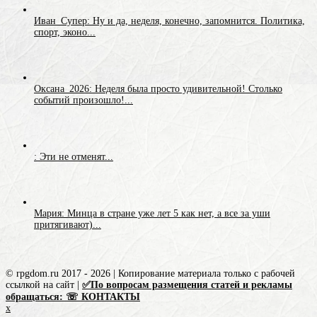
Иван_Супер: Ну и да, неделя, конечно, запомнится. Политика,
спорт, эконо...
Оксана_2026: Неделя была просто удивительной! Столько
событий произошло!...
: Эти не отменят...
Мария: Минца в стране уже лет 5 как нет, а все за уши
притягивают)...
© rpgdom.ru 2017 - 2026 | Копирование материала только с рабочей
ссылкой на сайт |
✅По вопросам размещения статей и рекламы
обращаться: ☏ КОНТАКТЫ
x