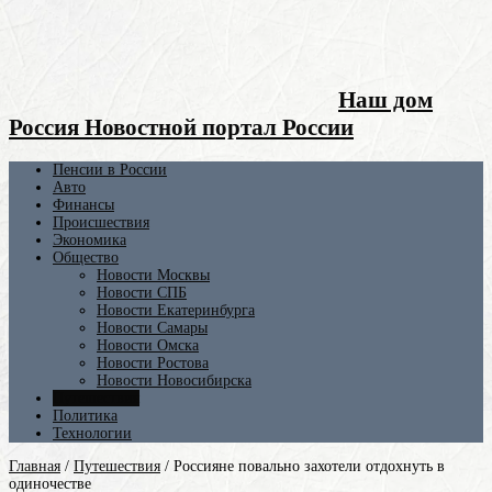
Наш дом
Россия Новостной портал России
Пенсии в России
Авто
Финансы
Происшествия
Экономика
Общество
Новости Москвы
Новости СПБ
Новости Екатеринбурга
Новости Самары
Новости Омска
Новости Ростова
Новости Новосибирска
Путешествия
Политика
Технологии
Главная
/
Путешествия
/
Россияне повально захотели отдохнуть в
одиночестве