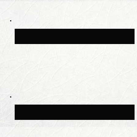
Синоптик Леус спрогнозировал
возвращение дождей в Москву
Синоптик Позднякова рассказала, когда
в столицу придут дожди и грозы