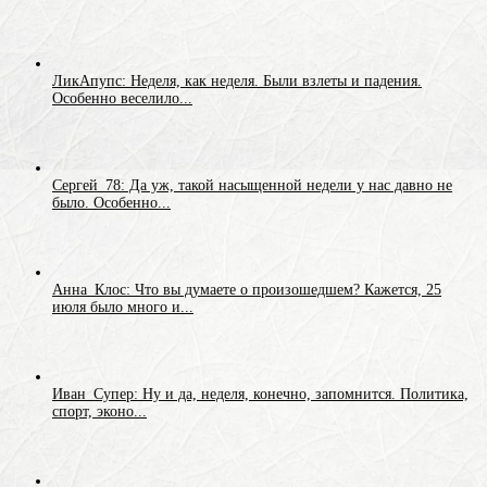
ЛикАпупс: Неделя, как неделя. Были взлеты и падения.
Особенно веселило...
Сергей_78: Да уж, такой насыщенной недели у нас давно не
было. Особенно...
Анна_Клос: Что вы думаете о произошедшем? Кажется, 25
июля было много и...
Иван_Супер: Ну и да, неделя, конечно, запомнится. Политика,
спорт, эконо...