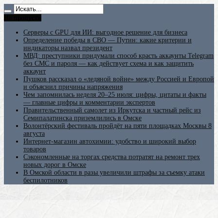
Не пропусти
Серверы с GPU для ИИ: выгодное решение для бизнеса
Определение победы в СВО — Путин: какие критерии и
индикаторы назвал президент
МВД: преступники придумали способ красть аккаунты Telegram
без СМС и пароля — как действует схема и как защитить
аккаунт
Пушков рассказал о «ледяной войне» между Россией и Европой
и объяснил причины напряжения
Чем запомнилась неделя 20–25 июля: цифры, цитаты и факты
— главные цифры и комментарии экспертов
Правительственный самолет из Иркутска и частный рейс из
Семипалатинска приземлились в Омске
Волонтёрский фестиваль пройдёт на пяти площадках Москвы 8
августа
Интернет-магазин автохимии: удобство и широкий выбор
товаров
Сэкономленные на торгах средства потратят на ремонт трех
новых дорог в Омске
В Омской области в разы увеличили штрафы за съемку атаки
беспилотников