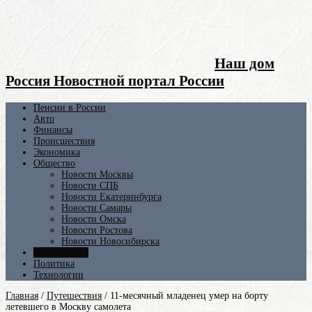
Наш дом
Россия Новостной портал России
Пенсии в России
Авто
Финансы
Происшествия
Экономика
Общество
Новости Москвы
Новости СПБ
Новости Екатеринбурга
Новости Самары
Новости Омска
Новости Ростова
Новости Новосибирска
Путешествия
Политика
Технологии
Главная
/
Путешествия
/
11-месячный младенец умер на борту
летевшего в Москву самолета