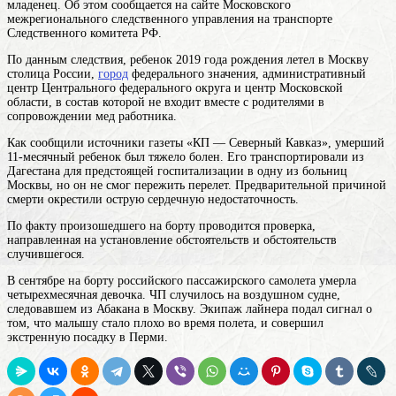
младенец. Об этом сообщается на сайте Московского
межрегионального следственного управления на транспорте
Следственного комитета РФ.
По данным следствия, ребенок 2019 года рождения летел в
Москву
столица России,
город
федерального значения, административный
центр Центрального федерального округа и центр Московской
области, в состав которой не входит
вместе с родителями в
сопровождении мед работника.
Как сообщили источники газеты «КП — Северный Кавказ», умерший
11-месячный ребенок был тяжело болен. Его транспортировали из
Дагестана для предстоящей госпитализации в одну из больниц
Москвы, но он не смог пережить перелет. Предварительной причиной
смерти окрестили острую сердечную недостаточность.
По факту произошедшего на борту проводится проверка,
направленная на установление обстоятельств и обстоятельств
случившегося.
В сентябре на борту российского пассажирского самолета умерла
четырехмесячная девочка. ЧП случилось на воздушном судне,
следовавшем из Абакана в Москву. Экипаж лайнера подал сигнал о
том, что малышу стало плохо во время полета, и совершил
экстренную посадку в Перми.