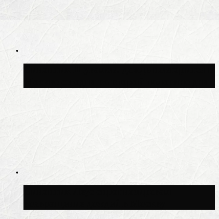
Синоптик Шувалов: дождь повторится в
Москве сегодня во второй половине дня
Синоптик Леус спрогнозировал
возвращение дождей в Москву