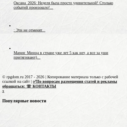
Оксана_2026: Неделя была просто удивительной! Столько
событий произошло!...
: Эти не отменят...
Мария: Минца в стране уже лет 5 как нет, а все за уши
притягивают)...
© rpgdom.ru 2017 - 2026 | Копирование материала только с рабочей
ссылкой на сайт |
✅По вопросам размещения статей и рекламы
обращаться: ☏ КОНТАКТЫ
x
Популярные новости