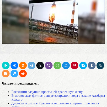
Читатели рекомендуют:
Россиянин задушил простыней храпевшую жену
В московском фитнес-центре застрелили вора в законе Альберта
Рыжего
Директора школ в Красноярске пытались скрыть отравления