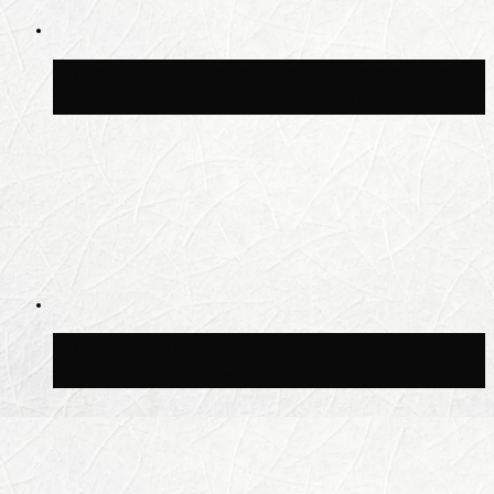
Синоптик Шувалов: дождь повторится в
Москве сегодня во второй половине дня
Синоптик Леус спрогнозировал
возвращение дождей в Москву