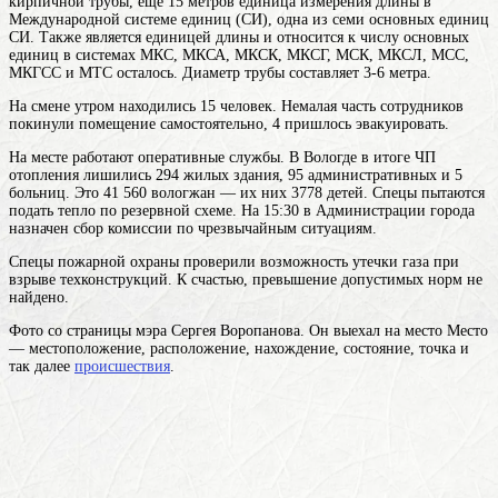
кирпичной трубы, еще 15
метров
единица измерения длины в
Международной системе единиц (СИ), одна из семи основных единиц
СИ. Также является единицей длины и относится к числу основных
единиц в системах МКС, МКСА, МКСК, МКСГ, МСК, МКСЛ, МСС,
МКГСС и МТС
осталось. Диаметр трубы составляет 3-6 метра.
На смене утром находились 15 человек. Немалая часть сотрудников
покинули помещение самостоятельно, 4 пришлось эвакуировать.
На месте работают оперативные службы. В Вологде в итоге ЧП
отопления лишились 294 жилых здания, 95 административных и 5
больниц. Это 41 560 вологжан — их них 3778 детей. Спецы пытаются
подать тепло по резервной схеме. На 15:30 в Администрации города
назначен сбор комиссии по чрезвычайным ситуациям.
Спецы пожарной охраны проверили возможность утечки газа при
взрыве техконструкций. К счастью, превышение допустимых норм не
найдено.
Фото со страницы мэра Сергея Воропанова. Он выехал на
место
Место
— местоположение, расположение, нахождение, состояние, точка и
так далее
происшествия
.