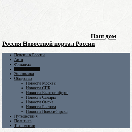
Наш дом
Россия Новостной портал России
Пенсии в России
Авто
Финансы
Происшествия
Экономика
Общество
Новости Москвы
Новости СПБ
Новости Екатеринбурга
Новости Самары
Новости Омска
Новости Ростова
Новости Новосибирска
Путешествия
Политика
Технологии