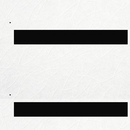
Синоптик Позднякова рассказала, когда
в столицу придут дожди и грозы
В Москве благоустроили сквер рядом с
Центральным ипподромом