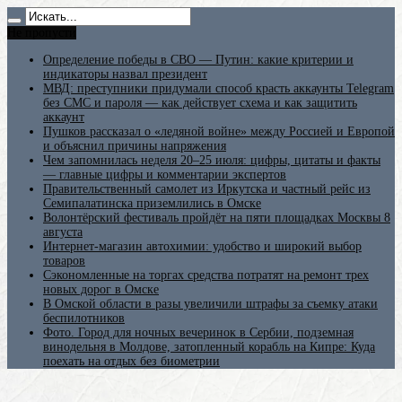
Не пропусти
Определение победы в СВО — Путин: какие критерии и
индикаторы назвал президент
МВД: преступники придумали способ красть аккаунты Telegram
без СМС и пароля — как действует схема и как защитить
аккаунт
Пушков рассказал о «ледяной войне» между Россией и Европой
и объяснил причины напряжения
Чем запомнилась неделя 20–25 июля: цифры, цитаты и факты
— главные цифры и комментарии экспертов
Правительственный самолет из Иркутска и частный рейс из
Семипалатинска приземлились в Омске
Волонтёрский фестиваль пройдёт на пяти площадках Москвы 8
августа
Интернет-магазин автохимии: удобство и широкий выбор
товаров
Сэкономленные на торгах средства потратят на ремонт трех
новых дорог в Омске
В Омской области в разы увеличили штрафы за съемку атаки
беспилотников
Фото. Город для ночных вечеринок в Сербии, подземная
винодельня в Молдове, затопленный корабль на Кипре: Куда
поехать на отдых без биометрии