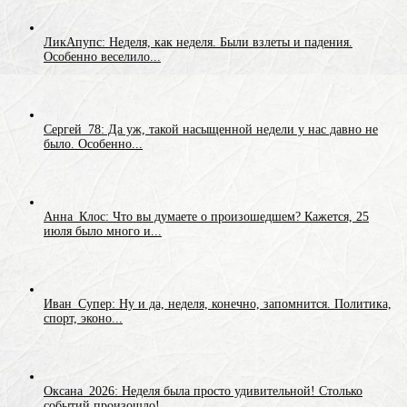
ЛикАпупс: Неделя, как неделя. Были взлеты и падения.
Особенно веселило...
Сергей_78: Да уж, такой насыщенной недели у нас давно не
было. Особенно...
Анна_Клос: Что вы думаете о произошедшем? Кажется, 25
июля было много и...
Иван_Супер: Ну и да, неделя, конечно, запомнится. Политика,
спорт, эконо...
Оксана_2026: Неделя была просто удивительной! Столько
событий произошло!...