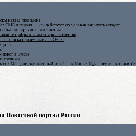
оры назвал президент
ез СМС и пароля — как действует схема и как защитить аккаунт
 и объяснил причины напряжения
 главные цифры и комментарии экспертов
ипалатинска приземлились в Омске
вгуста
в
х дорог в Омске
спилотников
ьня в Молдове, затопленный корабль на Кипре: Куда поехать на отдых б
я Новостной портал России