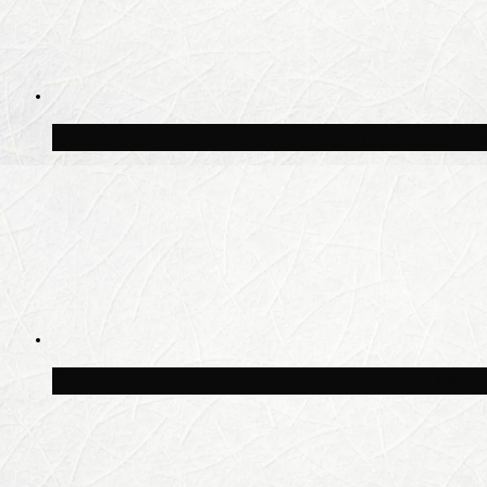
Волонтёрский фестиваль пройдёт на пят
Синоптик Заводченков: с пятницы в Моск