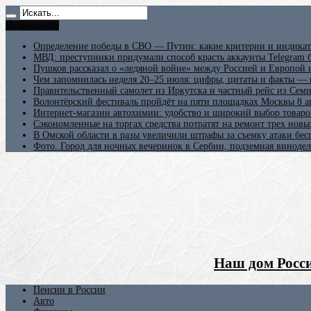
Не пропусти
Определение победы в СВО — Путин: какие критерии и индикат
МВД: преступники придумали способ красть аккаунты Telegram б
Пушков рассказал о «ледяной войне» между Россией и Европой
Чем запомнилась неделя 20–25 июля: цифры, цитаты и факты —
Правительственный самолет из Иркутска и частный рейс из Сем
Волонтёрский фестиваль пройдёт на пяти площадках Москвы 8 а
Интернет-магазин автохимии: удобство и широкий выбор товаро
Сэкономленные на торгах средства потратят на ремонт трех новы
В Омской области в разы увеличили штрафы за съемку атаки бе
Фото. Город для ночных вечеринок в Сербии, подземная винодел
Наш дом Росси
Пенсии в России
Авто