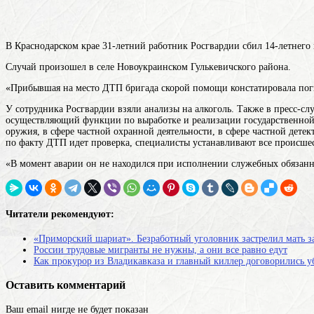
В Краснодарском крае 31-летний работник Росгвардии сбил 14-летнего
Случай произошел в селе Новоукраинском Гулькевичского района.
«Прибывшая на место ДТП бригада скорой помощи констатировала пог
У сотрудника Росгвардии взяли анализы на алкоголь. Также в пресс-с
осуществляющий функции по выработке и реализации государственной 
оружия, в сфере частной охранной деятельности, в сфере частной дете
по факту ДТП идет проверка, специалисты устанавливают все происше
«В момент аварии он не находился при исполнении служебных обязанн
Читатели рекомендуют:
«Приморский шариат». Безработный уголовник застрелил мать з
России трудовые мигранты не нужны, а они все равно едут
Как прокурор из Владикавказа и главный киллер договорились уб
Оставить комментарий
Ваш email нигде не будет показан