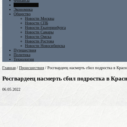
Финансы
Происшествия
Экономика
Общество
Новости Москвы
Новости СПБ
Новости Екатеринбурга
Новости Самары
Новости Омска
Новости Ростова
Новости Новосибирска
Путешествия
Политика
Технологии
Главная
/
Происшествия
/
Росгвардеец насмерть сбил подростка в Красн
Росгвардеец насмерть сбил подростка в Крас
06.05.2022