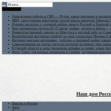
Не пропусти
Определение победы в СВО — Путин: какие критерии и индикат
МВД: преступники придумали способ красть аккаунты Telegram б
Пушков рассказал о «ледяной войне» между Россией и Европой
Чем запомнилась неделя 20–25 июля: цифры, цитаты и факты —
Правительственный самолет из Иркутска и частный рейс из Сем
Волонтёрский фестиваль пройдёт на пяти площадках Москвы 8 а
Интернет-магазин автохимии: удобство и широкий выбор товаро
Сэкономленные на торгах средства потратят на ремонт трех новы
В Омской области в разы увеличили штрафы за съемку атаки бе
Фото. Город для ночных вечеринок в Сербии, подземная винодел
Наш дом Росси
Пенсии в России
Авто