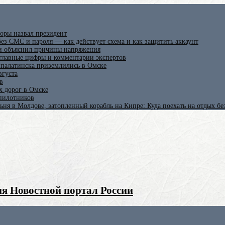
оры назвал президент
ез СМС и пароля — как действует схема и как защитить аккаунт
 и объяснил причины напряжения
 главные цифры и комментарии экспертов
ипалатинска приземлились в Омске
вгуста
в
х дорог в Омске
спилотников
ьня в Молдове, затопленный корабль на Кипре: Куда поехать на отдых б
я Новостной портал России