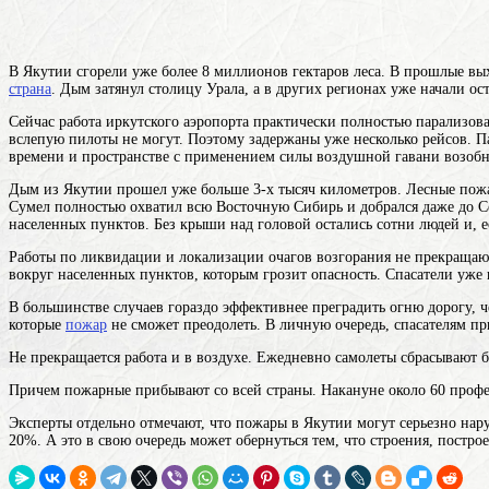
В Якутии сгорели уже более 8 миллионов гектаров леса. В прошлые вых
страна
. Дым затянул столицу Урала, а в других регионах уже начали о
Сейчас работа иркутского аэропорта практически полностью парализов
вслепую пилоты не могут. Поэтому задержаны уже несколько рейсов. 
времени и пространстве с применением силы
воздушной гавани возобно
Дым из Якутии прошел уже больше 3-х тысяч километров. Лесные
пож
Сумел полностью охватил всю Восточную Сибирь и добрался даже до С
населенных пунктов. Без крыши над головой остались сотни людей и, е
Работы по ликвидации и локализации очагов возгорания не прекращают
вокруг населенных пунктов, которым грозит опасность. Спасатели уже
В большинстве случаев гораздо эффективнее преградить огню дорогу,
которые
пожар
не сможет преодолеть. В личную очередь, спасателям п
Не прекращается работа и в воздухе. Ежедневно самолеты сбрасывают 
Причем пожарные прибывают со всей страны. Накануне около 60 проф
Эксперты отдельно отмечают, что пожары в Якутии могут серьезно нару
20%. А это в свою очередь может обернуться тем, что строения, постр