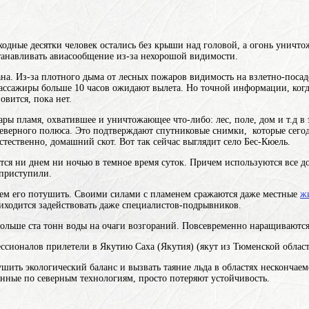
одные десятки человек остались без крыши над головой, а огонь уничтож
станавливать авиасообщение из-за нехорошой видимости.
ана. Из-за плотного дыма от лесных пожаров видимость на взлетно-посад
Пассажиры больше 10 часов ожидают вылета. Но точной информации, ког
вится, пока нет.
ары
пламя, охватившее и уничтожающее что-либо: лес, поле, дом и т.д
в 
еверного полюса. Это подтверждают спутниковые снимки, которые сего
стественно, домашний скот. Вот так сейчас выглядит село Бес-Кюель.
ся ни днем ни ночью в темное время суток. Причем используются все д
 приступили.
 чем его потушить. Своими силами с пламенем сражаются даже местные
ж
риходится задействовать даже специалистов-подрывников.
больше ста тонн воды на очаги возгораний. Повсевременно наращиваются
ессионалов прилетели в
Якутию
Саха (Якутия) (якут
из Тюменской област
шить экологический баланс и вызвать таяние льда в областях нескончаем
оенные по северным технологиям, просто потеряют устойчивость.