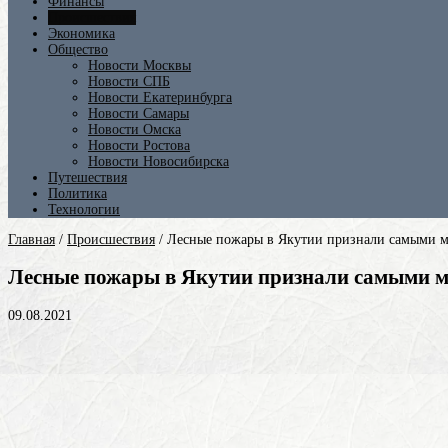
Финансы
Происшествия
Экономика
Общество
Новости Москвы
Новости СПБ
Новости Екатеринбурга
Новости Самары
Новости Омска
Новости Ростова
Новости Новосибирска
Путешествия
Политика
Технологии
Главная
/
Происшествия
/
Лесные пожары в Якутии признали самыми м
Лесные пожары в Якутии признали самыми 
09.08.2021