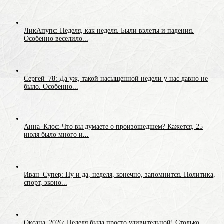
ЛикАпупс: Неделя, как неделя. Были взлеты и падения.
Особенно веселило...
Сергей_78: Да уж, такой насыщенной недели у нас давно не
было. Особенно...
Анна_Клос: Что вы думаете о произошедшем? Кажется, 25
июля было много и...
Иван_Супер: Ну и да, неделя, конечно, запомнится. Политика,
спорт, эконо...
Оксана_2026: Неделя была просто удивительной! Столько