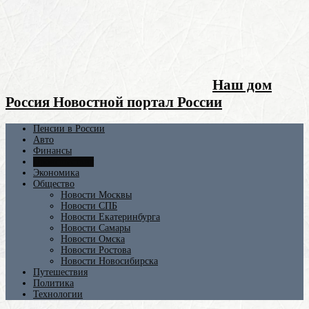
Наш дом
Россия Новостной портал России
Пенсии в России
Авто
Финансы
Происшествия
Экономика
Общество
Новости Москвы
Новости СПБ
Новости Екатеринбурга
Новости Самары
Новости Омска
Новости Ростова
Новости Новосибирска
Путешествия
Политика
Технологии