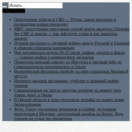
Не пропусти
Определение победы в СВО — Путин: какие критерии и
индикаторы назвал президент
МВД: преступники придумали способ красть аккаунты Telegram
без СМС и пароля — как действует схема и как защитить
аккаунт
Пушков рассказал о «ледяной войне» между Россией и Европой
и объяснил причины напряжения
Чем запомнилась неделя 20–25 июля: цифры, цитаты и факты
— главные цифры и комментарии экспертов
Правительственный самолет из Иркутска и частный рейс из
Семипалатинска приземлились в Омске
Волонтёрский фестиваль пройдёт на пяти площадках Москвы 8
августа
Интернет-магазин автохимии: удобство и широкий выбор
товаров
Сэкономленные на торгах средства потратят на ремонт трех
новых дорог в Омске
В Омской области в разы увеличили штрафы за съемку атаки
беспилотников
Фото. Город для ночных вечеринок в Сербии, подземная
винодельня в Молдове, затопленный корабль на Кипре: Куда
поехать на отдых без биометрии