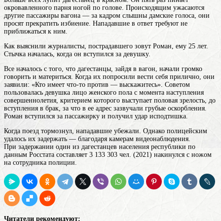
окровавленного парня ногой по голове. Происходящим ужасаются
другие пассажиры вагона — за кадром слышны дамские голоса, они
просят прекратить избиение. Нападавшие в ответ требуют не
приближаться к ним.
Как выяснили журналисты, пострадавшего зовут Роман, ему 25 лет.
Стычка началась, когда он вступился за девушку.
Все началось с того, что дагестанцы, зайдя в вагон, начали громко
говорить и материться. Когда их попросили вести себя прилично, они
заявили: «Кто имеет что-то против — выскажитесь». Советом
пользовалась
девушка
лицо женского пола с момента наступления
совершеннолетия, критерием которого выступает половая зрелость, до
вступления в брак
, за что в ее адрес зазвучали грубые оскорбления.
Роман вступился за пассажирку и получил удар исподтишка.
Когда поезд тормознул, нападавшие убежали. Однако полицейским
удалось их задержать — благодаря камерам видеонаблюдения.
При задержании один из
дагестанцев
населения республики по
данным Росстата составляет 3 133 303 чел. (2021)
накинулся с ножом
на сотрудника полиции.
Читатели рекомендуют: