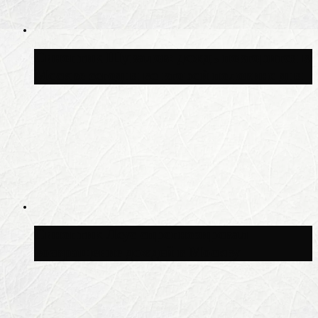
Синоптик Шувалов: дождь повторится в
Москве сегодня во второй половине дня
Синоптик Леус спрогнозировал
возвращение дождей в Москву