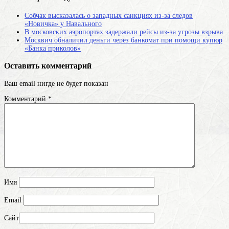
Собчак высказалась о западных санкциях из-за следов
«Новичка» у Навального
В московских аэропортах задержали рейсы из-за угрозы взрыва
Москвич обналичил деньги через банкомат при помощи купюр
«Банка приколов»
Оставить комментарий
Ваш email нигде не будет показан
Комментарий
*
Имя
Email
Сайт