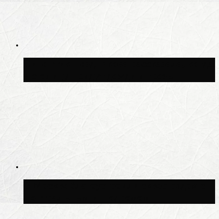
Синоптик Позднякова рассказала, когда
в столицу придут дожди и грозы
В Москве благоустроили сквер рядом с
Центральным ипподромом